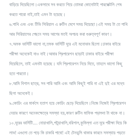
বাড়িয়ে দিয়েছিলো।একসাথে সব করতে গিয়ে তোমরা কোনোটাই পারফেক্টলি শেষ
করতে পারো নাই,তাই এমন টা হয়েছে।
৬.পাখি এবং এবং টিভি সিরিয়াল এ রুটিন মেপে সময় দিয়েছো।এই সময় টা তে পাখি
আর সিরিয়ালের পেছনে সময় আগের মতই অপচয় করা গুরুত্বপূর্ণ কারণ।
৭.অমক ভার্সিটি ভালো না,তমক ভার্সিটি দূরে এই মনোভাব ছিলো।ঢাকার বাইরে
পরীক্ষা অনেকেই দাও নাই।আবার প্রিপারেশন ছাড়াই ঢাকার বাইরে পরীক্ষা
দিয়েছিলে, তাই এমনটা হয়েছে। যদি প্রিপারেশন নিয়ে দিতে, তাহলে ভালো কিছু
হতে পারতো।
৮.আমি বিশাল ছাত্র, সব পারি আমি এবং আমি কিছুই পারি না এই দুই এর মধ্যে
ছিলা অনেকেই।
৯.কোচিং এর মার্কসে হতাশ হয়ে কোচিং ছেড়ে দিয়েছিলে।নিজে নিজেই প্রিপারেশন
নেয়ার কারণে অনেকক্ষেত্রে সমস্যা হয়,কারণ রুটিন মাফিক পড়াশুনা টা থাকে না।
১০.দূরের ভার্সিটি…. নোয়াখালি,পটুয়াখালি,বরিশাল,কুমিল্লা এত দূরে পরীক্ষা দিয়ে কি
লাভ! এগুলো তে পড়ে কি চাকরি পাবো! এই টেনডন্সি থাকার কারনে সমস্যায় পড়তে