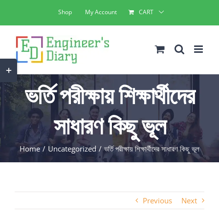
Skip
Shop
My Account
CART
to
content
Toggle
Sliding
ভর্তি পরীক্ষায় শিক্ষার্থীদের
Bar
Area
সাধারণ কিছু ভূল
Home
Uncategorized
ভর্তি পরীক্ষায় শিক্ষার্থীদের সাধারণ কিছু ভূল
Previous
Next