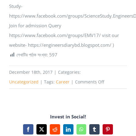
Study-
https://www.facebook.com/groups/ScienceStudy.EngineersD
Join for admission Query
https://www.facebook.com/groups/EMV17/ visit our
website- https://engineersdiarybd.blogspot.com/ )
লেখাটির পাঠক সংখ্যা:
597
December 18th, 2017
|
Categories:
on
Uncategorized
|
Tags:
Career
|
Comments Off
একজন
টেক্সটাইল
ইঞ্জিনিয়ার
Invest in Social!
এর
চার
Facebook
X
Reddit
LinkedIn
WhatsApp
Tumblr
Pinterest