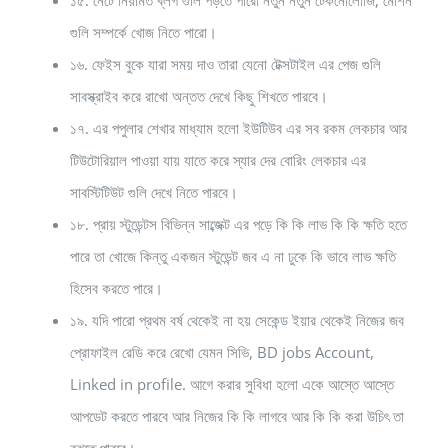
১৫. নেটে নিয়মিত ব্লগ গুলি পড়তে পারো নতুন নতুন টেকনোলোজি, মেশিন
গুলি সম্পর্কে খোজ নিতে পারো।
১৬. ফেইস বুকে যারা সময় দাও তারা যেনো টেক্সটাইল এর পেজ গুলি
সাবস্ক্রাইব করে রাখো অন্তত দেখে কিছু শিখতে পারবে।
১৭. এর পপুলার শেখার মাধ্যাম হলো ইউটিউব এর সব রকম লেকচার আর
টিউটোরিয়াল পাওয়া যায় যাতে করে স্যার দের বোরিং লেকচার এর
সাবস্টিটিউট গুলি দেখে নিতে পারবে।
১৮. প্রায় স্টুডেন্টস বিভিন্ন সাব্জেক্ট এর পড়ে কি কি লাভ কি কি ক্ষতি হতে
পারে তা খোজে কিন্তু একজন স্টুডেন্ট জব এ না ঢুকে কি ভাবে লাভ ক্ষতি
হিসেব করতে পারে।
১৯. যদি পারো প্রথম বর্ষ থেকেই না হয় সেকেন্ড ইয়ার থেকেই নিজের জব
প্রোফাইল রেডি করে রেখো যেমন সিভি, BD jobs Account,
Linked in profile. আগে করার সুবিধা হলো একে আস্তে আস্তে
আপডেট করতে পারবে আর নিজের কি কি লাগবে আর কি কি করা উচিৎ তা