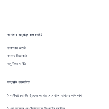
আমাদের অন্যান্য ওয়েবসাইট
ক্যাম্পাস কানেক্ট
বাংলায় বিজ্ঞানচর্চা
অনুশীলন সমিতি
সম্প্রতি প্রকাশিত
আইভরি কোস্টঃ ক্রিতদাসের ঘাম লেগে থাকা আমাদের কফি কাপ
পদ্মা ব্যারেজ এর টেকনিক্যাল ইম্পরটেন্স কতটুকু?