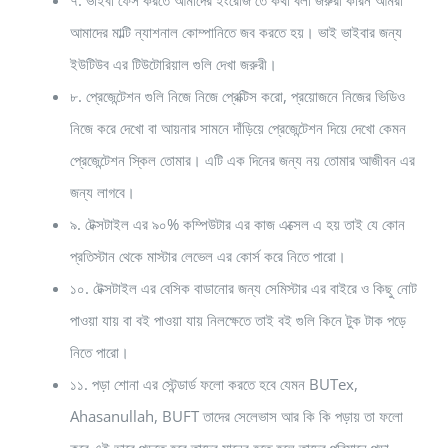
৭. ভাইবা ফেস করতে আমাদের ইংরেজি তে কথা বলা জরুরী কারন আমরা
আমাদের মাল্টি ন্যাশনাল কোম্পানিতে জব করতে হয়। ভাই ভাইবার জন্য
ইউটিউব এর টিউটোরিয়াল গুলি দেখা জরুরী।
৮. প্রেজেন্টেশন গুলি নিজে নিজে প্রেক্টিস করো, প্রয়োজনে নিজের ভিডিও
নিজে করে দেখো বা আয়নার সামনে দাঁড়িয়ে প্রেজেন্টেশন দিয়ে দেখো কেমন
প্রেজেন্টেশন স্কিল তোমার। এটি এক দিনের জন্য নয় তোমার আজীবন এর
জন্য লাগবে।
৯. টেক্সটাইল এর ৯০% কম্পিউটার এর কাজ এক্সেল এ হয় তাই যে কোন
প্রতিস্টান থেকে মাস্টার লেভেল এর কোর্স করে নিতে পারো।
১০. টেক্সটাইল এর বেসিক বাডানোর জন্য সেমিস্টার এর বাইরে ও কিছু নোট
পাওয়া যায় বা বই পাওয়া যায় নিলক্ষেতে তাই বই গুলি কিনে টুক টাক পড়ে
নিতে পারো।
১১. পড়া শোনা এর স্টেন্ডার্ড ফলো করতে হবে যেমন BUTex,
Ahasanullah, BUFT তাদের সেলেভাস আর কি কি পড়ায় তা ফলো