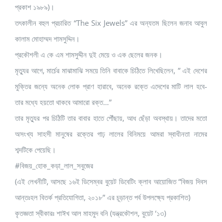
প্রকাশ ১৯৮৯)।
তৎকালীন বহুল প্রচারিত “The Six Jewels” এর অন্যতম ছিলেন জনাব আবুল
কালাম মোহাম্মদ শামসুদ্দিন।
প্রকৌশলী এ কে এম শামসুদ্দীন দুই মেয়ে ও এক ছেলের জনক।
মৃত্যুর আগে, মার্চের মাঝামাঝি সময়ে তিনি বাবাকে চিঠিতে লিখেছিলেন, ” এই দেশের
মুক্তির জন্যে অনেক লোক প্রাণ হারাবে, অনেক রক্তে এদেশের মাটি লাল হবে-
তার মধ্যে হয়তো থাকবে আমারো রক্ত…”
তার মৃত্যুর পর চিঠিটি তার বাবার হাতে পৌঁছায়, আধ ছেঁড়া অবস্থায়। তাদের মতো
অসংখ্য সাহসী মানুষের রক্তের গাঢ় লালের বিনিময়ে আমরা স্বাধীনতা নামের
শব্দটিকে পেয়েছি।
#বিজয়_হোক_কড়া_লাল_সবুজের
(এই লেখনীটি, আসছে ১৬ই ডিসেম্বর বুয়েট ডিবেটিং ক্লাব আয়োজিত “বিজয় দিবস
আন্তঃহল বিতর্ক প্রতিযোগিতা, ২০১৮” এর চূড়ান্ত পর্ব উপলক্ষ্যে প্রকাশিত)
কৃতজ্ঞতা স্বীকারঃ শাঈখ আল মাহমুদ বনি (যন্ত্রকৌশল, বুয়েট ‘১৩)