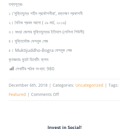
তথ্যসূত্রঃ
১।’মুক্তিযুদ্ধে শহীদ প্রকৌশলীরা’, রক্তঋণ প্রকাশনী
২। দৈনিক প্রথম আলো ( ২৯ মার্চ, ২০১৬)
৩। বগুড়া জেলার মুক্তিযুদ্ধের ইতিহাস (সেলিনা শিউলী)
৪। মুক্তিফৌজ ফেসবুক পেজ
৫। Muktijuddho-Bogra ফেসবুক পেজ
কৃতজ্ঞতাঃ বুয়েট ডিবেটিং ক্লাব
লেখাটির পাঠক সংখ্যা:
980
December 6th, 2018
|
Categories:
Uncategorized
|
Tags:
on
Featured
|
Comments Off
মুক্তিযুদ্ধে
শহীদ
বুয়েটিয়ানদের
Invest in Social!