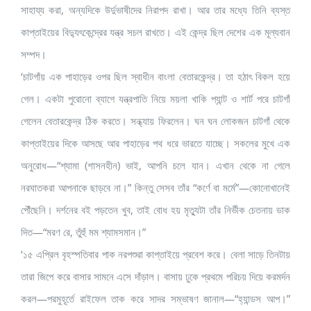
সাহায্য করা, অন্যদিকে উর্দুভাষীদের নিরাপদ রাখা। আর তার মধ্যে তিনি ব্যস্ত
কাপ্তাইয়ের বিদ্যুৎকেন্দ্রের যন্ত্র সচল রাখতে। এই কেন্দ্র ছিল দেশের এক মূল্যবান
সম্পদ।
‘চাটগাঁয় এক পাহাড়ের ওপর ছিল স্বাধীন বাংলা বেতারকেন্দ্র। তা হঠাৎ বিকল হয়ে
গেল। একটা পুরোনো ব্যাগে যন্ত্রপাতি নিয়ে ময়লা খাকি প্যান্ট ও শার্ট পরে চাটগাঁ
গেলেন বেতারকেন্দ্র ঠিক করতে। সন্ধ্যায় ফিরলেন। ঘন ঘন লোকজন চাটগাঁ থেকে
কাপ্তাইয়ের দিকে আসছে আর পাহাড়ের পথ ধরে ভারতে যাচ্ছে। সকলের মুখে এক
অনুরোধ—“শ্যামা (শাসনহীন) ভাই, আপনি চলে যান। এখান থেকে না গেলে
নরঘাতকরা আপনাকে ছাড়বে না।” কিন্তু সেসব তাঁর “কর্ণে বা মর্মে”—কোনোখানেই
পৌঁছেনি। দর্শনের বই পড়তেন খুব, তাই বোধ হয় মৃত্যুটা তাঁর নির্ভীক চেতনায় ডাক
দিত—“মরণ রে, তুঁহুঁ মম শ্যামসমান।”
‘১৫ এপ্রিল বৃহস্পতিবার পাক নরপশুরা কাপ্তাইয়ে প্রবেশ করে। বেলা সাড়ে তিনটায়
তারা জিপে করে বাসার সামনে এসে দাঁড়াল। বাসায় ঢুকে প্রথমে পরিচয় দিয়ে করমর্দন
করল—পরমুহূর্তে রাইফেল তাক করে সাদর সম্ভাষণ জানাল—“হ্যান্ডস আপ।”