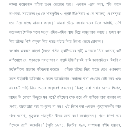
আমরা কয়েকজন মহিলা তখন ভেতরের ঘরে। একজন এসে বলল, “কি করেন
আপনারা, সাহেবদের (এ কে শামসুদ্দীন ও প্লান্ট ইঞ্জিনিয়ার এ কে সালেহ) যে সৈন্যরা
ধরে নিয়ে যাচ্ছে মারবার জন্য।’ আমরা দৌড়ে বসবার ঘরের দিকে আসছি, দেখি
কয়েকজন সৈনিক ঘরের মধ্যে এদিক-ওদিক লাফ দিয়ে অস্ত্র তাক করছে। দুজন নল
দিয়ে তাঁদের পিঠে ধাক্কা দিয়ে ঘরের বাইরে নিয়ে জিপের ভেতর ঢোকাল।
‘শুনলাম একজন মহিলা (নিহত পাঠান ড্রাইভারের স্ত্রী) এদেরকে নিয়ে এসেছে এই
অভিযোগে যে, প্রকল্পের ম্যানেজার ও প্লান্ট ইঞ্জিনিয়ারই নাকি কাপ্তাইয়ের বিহারি ও
উর্দুভাষীদের মারবার পরিকল্পনা করেছে। এদিকে তাঁদের নিয়ে যাচ্ছে দেখে ওখানকার
দুজন উর্দুভাষী অফিসার ও দুজন আমেরিকান সেনাদের বাধা দেওয়ার চেষ্টা করে এবং
আরেকটি গাড়ি নিয়ে তাদের অনুসরণ করলেন। কিন্তু যারা মারার নেশায় ক্ষিপ্ত,
তাদের কি কোনো কিছুতে মন গলে? রাইফেল তাক করে ওই গাড়িকে তারা বারবার ভয়
দেখায়, যাতে তারা আর অগ্রসর না হয়। ওই জিপে বসা একজন প্রত্যক্ষদর্শীর কাছ
থেকে শুনেছি, মৃত্যুকে শামসুদ্দীন বীরের মতো বরণ করেছিলেন। প্রাণ ভিক্ষা করে
নিজেকে ছোট করেননি।’ (স্মৃতি ১৯৭১, দ্বিতীয় খণ্ড, সম্পাদনা রশীদ হায়দার,