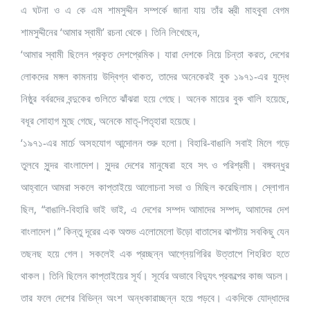
এ ঘটনা ও এ কে এম শামসুদ্দীন সম্পর্কে জানা যায় তাঁর স্ত্রী মাহবুবা বেগম
শামসুদ্দীনের ‘আমার স্বামী’ রচনা থেকে। তিনি লিখেছেন,
‘আমার স্বামী ছিলেন প্রকৃত দেশপ্রেমিক। যারা দেশকে নিয়ে চিন্তা করত, দেশের
লোকদের মঙ্গল কামনায় উদ্বিগ্ন থাকত, তাদের অনেকেরই বুক ১৯৭১-এর যুদ্ধে
নিষ্ঠুর বর্বরদের বন্দুকের গুলিতে ঝাঁঝরা হয়ে গেছে। অনেক মায়ের বুক খালি হয়েছে,
বধূর সোহাগ মুছে গেছে, অনেকে মাতৃ-পিতৃহারা হয়েছে।
‘১৯৭১-এর মার্চে অসহযোগ আন্দোলন শুরু হলো। বিহারি-বাঙালি সবাই মিলে গড়ে
তুলবে সুন্দর বাংলাদেশ। সুন্দর দেশের মানুষেরা হবে সৎ ও পরিশ্রমী। বঙ্গবন্ধুর
আহ্বানে আমরা সকলে কাপ্তাইয়ে আলোচনা সভা ও মিছিল করেছিলাম। স্লোগান
ছিল, “বাঙালি-বিহারি ভাই ভাই, এ দেশের সম্পদ আমাদের সম্পদ, আমাদের দেশ
বাংলাদেশ।” কিন্তু দূরের এক অশুভ এলোমেলো উড়ো বাতাসের ঝাপটায় সবকিছু যেন
তছনছ হয়ে গেল। সকলেই এক প্রচ্ছন্ন আগ্নেয়গিরির উত্তাপে শিহরিত হতে
থাকল। তিনি ছিলেন কাপ্তাইয়ের সূর্য। সূর্যের অভাবে বিদ্যুৎ প্রকল্পের কাজ অচল।
তার ফলে দেশের বিভিন্ন অংশ অন্ধকারাচ্ছন্ন হয়ে পড়বে। একদিকে যোদ্ধাদের