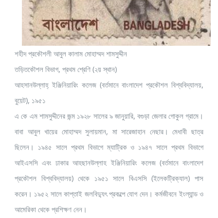
শহীদ প্রকৌশলী আবুল কালাম মোহাম্মদ শামসুদ্দীন
তড়িতকৌশল বিভাগ, প্রথম শ্রেণি (২য় স্থান)
আহসানউল্লাহ্‌ ইঞ্জিনিয়ারিং কলেজ (বর্তমানে বাংলাদেশ প্রকৌশল বিশ্ববিদ্যালয়,
বুয়েট), ১৯৫১
এ কে এম শামসুদ্দীনের জন্ম ১৯২৮ সালের ৯ জানুয়ারি, বগুড়া জেলার গোকুল গ্রামে।
বাবা আবুল খায়ের মোহাম্মদ সুলায়মান, মা সারেজাহান নেছার। মেধাবী ছাত্র
ছিলেন। ১৯৪৫ সালে প্রথম বিভাগে ম্যাট্রিক ও ১৯৪৭ সালে প্রথম বিভাগে
আইএসসি এবং ঢাকার আহছানউল্লাহ ইঞ্জিনিয়ারিং কলেজ (বর্তমানে বাংলাদেশ
প্রকৌশল বিশ্ববিদ্যালয়) থেকে ১৯৫১ সালে বিএসসি (ইলেকট্রিক্যাল) পাস
করেন। ১৯৫২ সালে কাপ্তাই জলবিদ্যুৎ প্রকল্পে যোগ দেন। কর্মজীবনে ইংল্যান্ড ও
আমেরিকা থেকে প্রশিক্ষণ নেন।