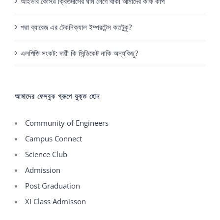
আইভরি কোস্টঃ ক্রিতদাসের ঘাম লেগে থাকা আমাদের কফি কাপ
পদ্মা ব্যারেজ এর টেকনিক্যাল ইম্পরটেন্স কতটুকু?
এলপিজি সংকট: দায়ী কি সিন্ডিকেট নাকি অন্যকিছু?
আমাদের ফেসবুক গ্রুপে যুক্ত হোন
Community of Engineers
Campus Connect
Science Club
Admission
Post Graduation
XI Class Admisson