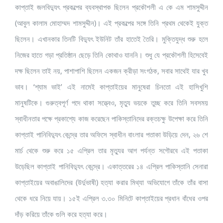
কাপ্তাই জলবিদ্যুৎ প্রকল্পের ব্যবস্থাপক ছিলেন প্রকৌশলী এ কে এম শামসুদ্দীন
(আবুল কালাম মোহাম্মদ শামসুদ্দীন)। এই প্রকল্পের সঙ্গে তিনি প্রথম থেকেই যুক্ত
ছিলেন। এখানকার তিনটি বিদ্যুৎ ইউনিট তাঁর হাতেই তৈরি। মুক্তিযুদ্ধ শুরু হলে
নিজের হাতে গড়া প্রতিষ্ঠান ছেড়ে তিনি কোথাও যাননি। শুধু যে প্রকৌশলী হিসেবেই
দক্ষ ছিলেন তাই নয়, পাশাপাশি ছিলেন একজন ক্রীড়া সংগঠক, সবার সাথেই যার খুব
ভাব। ‘শ্যাম ভাই’ এই নামেই কাপ্তাইয়ের মানুষেরা চিনতো এই হাসিখুশি
মানুষটিকে। গুরুত্বপূর্ণ পদে থাকা সত্ত্বেও, মৃত্যু ভয়কে তুচ্ছ করে তিনি সবসময়
স্বাধীনতার পক্ষে প্রকাশ্যে কাজ করেছেন পাকিস্তানিদের রক্তচক্ষু উপেক্ষা করে তিনি
কাপ্তাই পানিবিদ্যুৎ কেন্দ্রে তার অফিসে স্বাধীন বাংলার পতাকা উড়িয়ে দেন, ২৬ শে
মার্চ থেকে শুরু করে ১৫ এপ্রিল তার মৃত্যুর আগ পর্যন্ত সগৌরবে এই পতাকা
উড়েছিল কাপ্তাই পানিবিদ্যুৎ কেন্দ্রে। একাত্তরের ১৪ এপ্রিল পাকিস্তানি সেনারা
কাপ্তাইয়ের অবাঙালিদের (উর্দুভাষী) হত্যা করার মিথ্যা অভিযোগে তাঁকে তাঁর বাসা
থেকে ধরে নিয়ে যায়। ১৫ই এপ্রিল ৩.৩০ মিনিটে কাপ্তাইয়ের প্রধান বাঁধের ওপর
দাঁড় করিয়ে তাঁকে গুলি করে হত্যা করে।