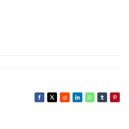
Facebook
X
Reddit
LinkedIn
WhatsApp
Tumblr
Pinteres