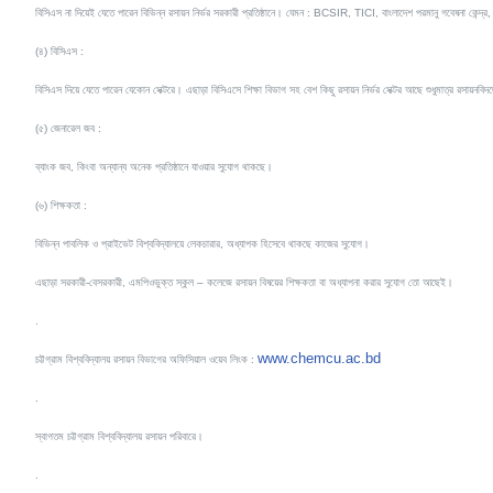
বিসিএস না দিয়েই যেতে পারেন বিভিন্ন রসায়ন নির্ভর সরকারী প্রতিষ্ঠানে। যেমন : BCSIR, TICI, বাংলাদেশ পরমানু গবেষনা কেন্দ্র, B
(৪) বিসিএস :
বিসিএস দিয়ে যেতে পারেন যেকোন সেক্টরে। এছাড়া বিসিএসে শিক্ষা বিভাগ সহ বেশ কিছু রসায়ন নির্ভর সেক্টর আছে শুধুমাত্র রসায়নবিদ
(৫) জেনারেল জব :
ব্যাংক জব, কিংবা অন্যান্য অনেক প্রতিষ্ঠানে যাওয়ার সুযোগ থাকছে।
(৬) শিক্ষকতা :
বিভিন্ন পাবলিক ও প্রাইভেট বিশ্ববিদ্যালয়ে লেকচারার, অধ্যাপক হিসেবে থাকছে কাজের সুযোগ।
এছাড়া সরকারী-বেসরকারী
, এমপিওভুক্ত স্কুল – কলেজে রসায়ন বিষয়ের শিক্ষকতা বা অধ্যাপনা করার সুযোগ তো আছেই।
.
www.chemcu.ac.b
d
চট্টগ্রাম বিশ্ববিদ্যালয় রসায়ন বিভাগের অফিসিয়াল ওয়েব লিংক :
.
স্বাগতম চট্টগ্রাম বিশ্ববিদ্যালয় রসায়ন পরিবারে।
.