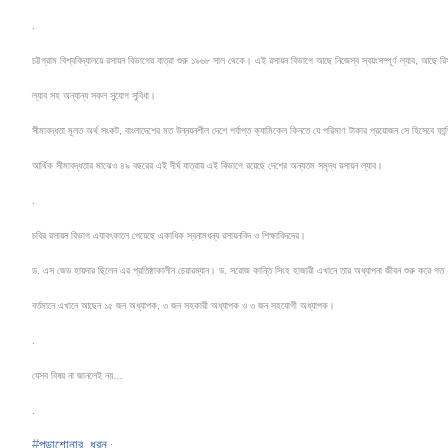
.
চট্টগ্রাম বিশ্ববিদ্যালয়ে রসায়ন বিভাগের যাত্রা শুরু ১৯৬৮ সাল থেকে। এই রসায়ন বিভাগে আছে নিজেস্ব স্বয়ংসম্পূর্ণ ল্যাব, আছে রিস
ল্যাব সহ অন্যান্য সকল সুযোগ সুবিধা।
সীমাবদ্ধতা মূলত অর্থ সংকট, বাংলাদেশের মত উন্নয়নশীল দেশে পর্যাপ্ত ক্যামিকেল কিনতে যে পরিমাণ টাকার প্রয়োজন সে হিসেবে ফান্
আর্থিক সীমাবদ্ধতার মাঝেও ৪৯ বছরের এই দীর্ঘ যাত্রায় এই বিভাগে রয়েছে দেশের অন্যতম সমৃদ্ধ রসায়ন ল্যাব।
.
চবির রসায়ন বিভাগ এযাবৎকালে পেয়েছে একাধিক স্বনামধন্য রসায়নবিদ ও শিক্ষাবিদদের।
ড. এস জেড হায়দার ছিলেন এর প্রতিষ্ঠাকালীন চেয়ারম্যান। ড. সরোজ কান্তি সিংহ হাজারী এখানে তার অধ্যাপনা জীবন শুরু করে
বর্তমানে এখানে আছেন ১৫ জন অধ্যাপক, ৩ জন সহকারী অধ্যাপক ও ৩ জন সহযোগী অধ্যাপক।
.
যেসব বিষয় না জানলেই নয়…
.
#
পড়াশোনার_ধরন
: