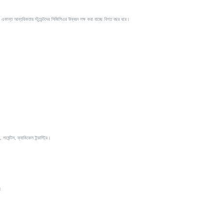
দের একান্ত আন্তরিকতায় স্টুডেন্টদের সিজিপিএর উন্নয়ন লক্ষ করা যাচ্ছে বিগত বছর ধরে।
র্মেন্টস, ক্যামিকেল ইন্ডাস্ট্রি।
।