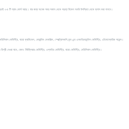
তি বছরই ৩-৪ টি ল্যাব কোর্স আছে। যার জন্য অনেক সময় সকাল থেকে পড়ন্ত বিকেল অবধি উপস্থিত থেকে ক্লাস করা লাগবে।
েডিসিনাল কেমিস্ট্রি, বায়ো ক্যামিকেল, কোয়ান্টাম মেকানিক্স, স্পেক্ট্রোসকপি,
ফুড এন্ড এনভাইরনমেন্টাল কেমিস্ট্রি, এটমোস্ফেরিক সায়েন্স।
গ্রী নেওয়া যাবে, যেমন: নিউক্লিয়ার কেমিস্ট্রি, এপ্লাইড কেমিস্ট্রি, বায়ো কেমিস্ট্রি, মেডিসিনাল কেমিস্ট্রি।