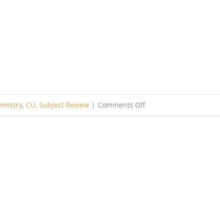
on
emistry
,
CU
,
Subject Review
|
Comments Off
Chemistry
Department
–
CU