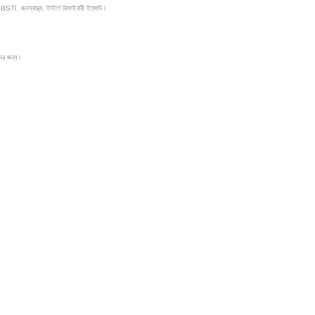
STI, জনস্বাস্থ্য, ইস্টার্ণ রিফাইনারী ইত্যাদি।
দের জন্য।