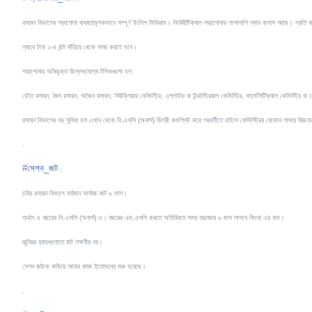
রসায়ন বিভাগের পড়াশোনা বাধ্যতামূলকভাবে
সম্পূর্ণ ইংলিশ মিডিয়াম। থিউরীটিক্যাল পড়াশোনার পাশাপাশি ল্যাব ক্লাস আছে। প্র
ল্যাবে টানা ২-৪ ঘন্টা দাঁড়িয়ে থেকে কাজ করতে হবে।
পড়াশোনার অধিভুক্ত উল্লেখযোগ্য টপিকগুলো হল
ভৌত রসায়ন, জৈব রসায়ন, অজৈব রসায়ন, নিউক্লিয়ার কেমিস্ট্রি, এপ্লাইড বা ইন্ডাস্ট্রিয়াল কেমিস্ট্রি, ফার্মেসিটিক্যাল
কেমিস্ট্রি বা ম
রসায়ন বিভাগের বড় সুবিধা হল এখান থেকে বি.এসসি (অনার্স) ডিগ্রী কমপ্লিট করে পরবর্তীতে চাইলে কেমিস্ট্রির যেকোন শাখায় উচ্চতর ডি
.
#
সেশন_জট
:
চবির রসায়ন বিভাগে বর্তমান সর্বোচ্চ জট ৬ মাস।
অর্থাৎ ৪ বছরের বি.এসসি (অনার্স) ও ১ বছরের এম.এসসি করতে অতিরিক্ত সময় বড়জোর ৬ মাস লাগবে কিংবা এর কম।
জুনিয়র ব্যাচগুলোতে জট লক্ষনীয় নয়।
সেশন জটকে কমিয়ে আনার কাজ ইতোমধ্যে শুরু হয়েছে।
.