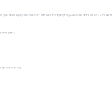
ার্চ ল্যাব। রিসার্চের জন্য মূল রসায়ন বিভাগের পাশে নির্মিত হয়েছে উন্নত ইকুইপমেন্ট সমৃদ্ধ একাধিক ল্যাব বিশিষ্ট ৪ তলা ভবন। এখানে আছে নিজ
ডিং পাওয়া দুঃষ্কর।
 গত ২ বছর আগে অবসরে যান।