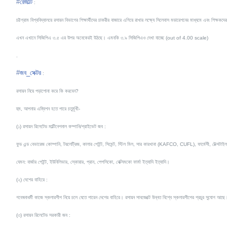
#
রেজাল্ট
:
চট্টগ্রাম বিশ্ববিদ্যালয়ে রসায়ন বিভাগের শিক্ষার্থীদের চাকরীর বাজারে এগিয়ে রাখার লক্ষ্যে সিলেবাস মডারেশনের মাধ্যমে এবং শিক্ষক
এখন এখানে সিজিপিএ ৩.৫ এর উপর অনেকেরই উঠছে। এমনকি ৩.৯ সিজিপিএও দেখা যাচ্ছে (out of 4.00 scale)
.
#
জব_সেক্টর
:
রসায়ন নিয়ে পড়াশোনা করে কি করবেন?
হুম, আপনার এম্বিশন হতে পারে চতুর্মূখী-
(১) রসায়ন রিলেটেড মাল্টিনেশনাল কম্পানি/
প্রাইভেট জব :
ফুড এন্ড বেভারেজ কোম্পানি, টয়লেট্রিজ, কালার পেইন্ট, সিমেন্ট, স্টিল মিল, সার কারখানা (KAFCO, CUFL), ফার্মেসী, টেক্সটাইল, গা
যেমন: বার্জার পেইন্ট, ইউনিলিভার, স্কোয়ার, প্রান, পেপসিকো, বেক্সিমকো ফার্মা ইত্যাদি ইত্যাদি।
(২) দেশের বাহিরে :
গবেষনাধর্মী কাজে স্কলারশীপ নিয়ে চলে যেতে পারেন দেশের বাহিরে। রসায়ন সাবজেক্টে উন্নত বিশ্বে স্কলারশীপের প্রচুর সুযোগ আছে
(৩) রসায়ন রিলেটেড সরকারী জব :