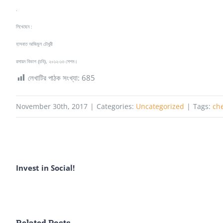
.
লিখেছেন :
হাসনাত আজিমুল চৌধুরী
রসায়ন বিভাগ (চবি), ২০১২-১৩ সেশন।
লেখাটির পাঠক সংখ্যা:
685
November 30th, 2017
|
Categories:
Uncategorized
|
Tags:
ch
Invest in Social!
Related Posts