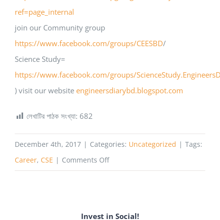
ref=page_internal
join our Community group
https://www.facebook.com/groups/CEESBD
/
Science Study=
https://www.facebook.com/groups/ScienceStudy.EngineersD
) visit our website
engineersdiarybd.blogspot.com
লেখাটির পাঠক সংখ্যা:
682
December 4th, 2017
|
Categories:
Uncategorized
|
Tags:
on
Career
,
CSE
|
Comments Off
CS
Vs
non
Invest in Social!