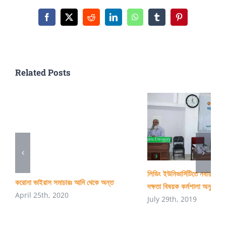
CS:
What
Facebook
X
Reddit
LinkedIn
WhatsApp
Tumblr
Pinterest
to
do
for
Related Posts
good
carrier
in
software
industry
লিডিং ইউনিভার্সিটিতে নবায়নযোগ্
করোনা ভাইরাস সমাচারঃ আদি থেকে অন্ত
দক্ষতা বিষয়ক কর্মশালা অনুষ্ঠিত
April 25th, 2020
July 29th, 2019