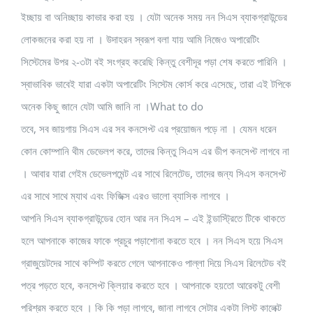
ইচ্ছায় বা অনিচ্ছায় কাভার করা হয় । যেটা অনেক সময় নন সিএস ব্যাকগ্রাউন্ডের
লোকজনের করা হয় না । উদাহরন স্বরূপ বলা যায় আমি নিজেও অপারেটিং
সিস্টেমের উপর ২-৩টা বই সংগ্রহ করেছি কিন্তু বেশীদূর পড়া শেষ করতে পারিনি ।
স্বাভাবিক ভাবেই যারা একটা অপারেটিং সিস্টেম কোর্স করে এসেছে, তারা এই টপিকে
অনেক কিছু জানে যেটা আমি জানি না ।What to do
তবে, সব জায়গায় সিএস এর সব কনসেপ্ট এর প্রয়োজন পড়ে না । যেমন ধরেন
কোন কোম্পানি থীম ডেভেলপ করে, তাদের কিন্তু সিএস এর ডীপ কনসেপ্ট লাগবে না
। আবার যারা গেইম ডেভেলপমেন্ট এর সাথে রিলেটেড, তাদের জন্য সিএস কনসেপ্ট
এর সাথে সাথে ম্যাথ এবং ফিজিক্স এরও ভালো ব্যাসিক লাগবে ।
আপনি সিএস ব্যাকগ্রাউন্ডের হোন আর নন সিএস – এই ইন্ডাস্ট্রিতে টিকে থাকতে
হলে আপনাকে কাজের ফাকে প্রচুর পড়াশোনা করতে হবে । নন সিএস হয়ে সিএস
গ্রাজুয়েটদের সাথে কম্পিট করতে গেলে আপনাকেও পাল্লা দিয়ে সিএস রিলেটেড বই
পত্র পড়তে হবে, কনসেপ্ট ক্লিয়ার করতে হবে । আপনাকে হয়তো আরেকটু বেশী
পরিশ্রম করতে হবে । কি কি পড়া লাগবে, জানা লাগবে সেটার একটা লিস্ট কালেক্ট