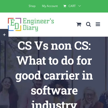
Skip
Shop
My Account
CART
to
content
Toggle
CS Vs non CS:
Sliding
Bar
What to do for
Area
good carrier in
software
industry