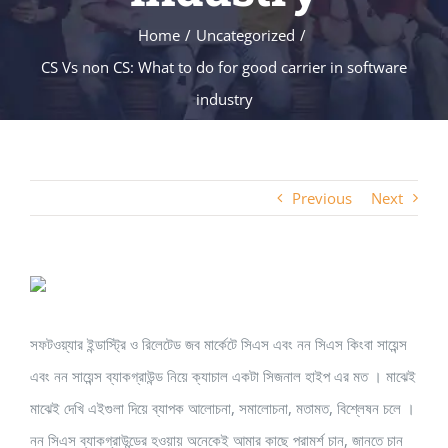
Home
Uncategorized
CS Vs non CS: What to do for good carrier in software
industry
Previous
Next
সফটওয়্যার ইন্ডাস্ট্রি ও রিলেটেড জব মার্কেটে সিএস এবং নন সিএস কিংবা সায়েন্স
এবং নন সায়েন্স ব্যাকগ্রাউন্ড নিয়ে ক্যাচাল একটা সিজনাল হাইপ এর মত । মাঝেই
মাঝেই দেখি এইগুলা দিয়ে ব্যাপক আলোচনা, সমালোচনা, মতামত, বিশ্লেষন চলে ।
নন সিএস ব্যাকগ্রাউন্ডের হওয়ায় অনেকেই আমার কাছে পরামর্শ চান, জানতে চান