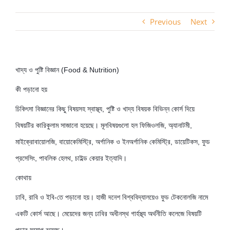
Previous
Next
খাদ্য ও পুষ্টি বিজ্ঞান (Food & Nutrition)
কী পড়ানো হয়
চিকিৎসা বিজ্ঞানের কিছু বিষয়সহ স্বাস্থ্য, পুষ্টি ও খাদ্য বিষয়ক বিভিন্ন কোর্স দিয়ে
বিষয়টির কারিকুলাম সাজানো হয়েছে। মূলবিষয়গুলো হল ফিজিওলজি, অ্যানাটমী,
মাইক্রোবায়োলজি, বায়োকেমিস্ট্রি, অর্গানিক ও ইনঅর্গানিক কেমিস্ট্রি, ডায়েটিকস, ফুড
প্রসেসিং, পাবলিক হেলথ, চাইল্ড কেয়ার ইত্যাদি।
কোথায়
ঢাবি, রাবি ও ইবি-তে পড়ানো হয়। হাজী দনেশ বিশ্ববিদ্যালয়েও ফুড টেকনোলজি নামে
একটি কোর্স আছে। মেয়েদের জন্য ঢাবির অধীনস্থ গার্হস্থ্য অর্থনীতি কলেজে বিষয়টি