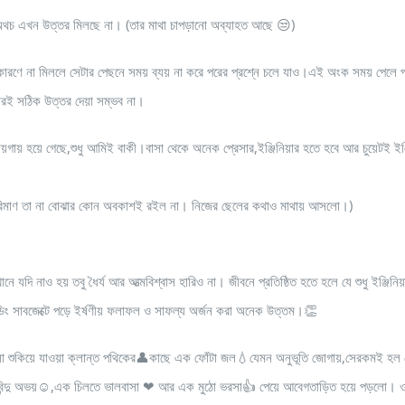
থচ এখন উত্তর মিলছে না। (তার মাথা চাপড়ানো অব্যাহত আছে 😒)
ে না মিললে সেটার পেছনে সময় ব্যয় না করে পরের প্রশ্নে চলে যাও।এই অংক সময় পেলে পরে আ
ারই সঠিক উত্তর দেয়া সম্ভব না।
গায় হয়ে গেছে,শুধু আমিই বাকী।বাসা থেকে অনেক প্রেসার,ইঞ্জিনিয়ার হতে হবে আর চুয়েটই ইঞ্জিন
কি পরিমাণ তা না বোঝার কোন অবকাশই রইল না। নিজের ছেলের কথাও মাথায় আসলো।)
নে যদি নাও হয় তবু ধৈর্য আর আত্মবিশ্বাস হারিও না। জীবনে প্রতিষ্ঠিত হতে হলে যে শুধু ইঞ
্ডিং সাবজেক্টে পড়ে ইর্ষণীয় ফলাফল ও সাফল্য অর্জন করা অনেক উত্তম।👏
গলা শুকিয়ে যাওয়া ক্লান্ত পথিকের👤কাছে এক ফোঁটা জল💧যেমন অনুভূতি জোগায়,সেরকমই হল ছেলেটা
ি😓 একবিন্দু অভয়☺,এক চিলতে ভালবাসা ❤ আর এক মুঠো ভরসা👍 পেয়ে আবেগতাড়িত হয়ে পড়লো। 