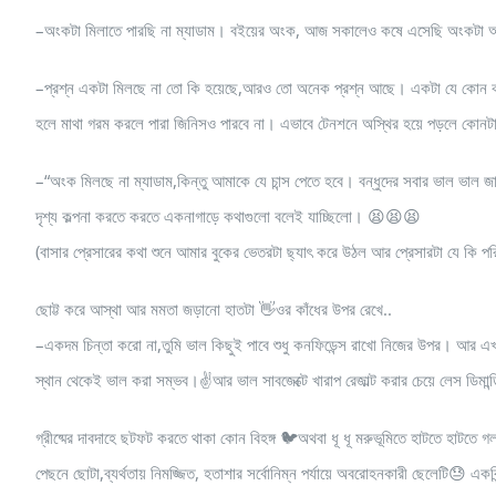
–অংকটা মিলাতে পারছি না ম্যাডাম। বইয়ের অংক, আজ সকালেও কষে এসেছি অংকটা অ
–প্রশ্ন একটা মিলছে না তো কি হয়েছে,আরও তো অনেক প্রশ্ন আছে। একটা যে কোন কারণ
হলে মাথা গরম করলে পারা জিনিসও পারবে না। এভাবে টেনশনে অস্থির হয়ে পড়লে কোনট
–“অংক মিলছে না ম্যাডাম,কিন্তু আমাকে যে চান্স পেতে হবে। বন্ধুদের সবার ভাল ভাল জায়
দৃশ্য কল্পনা করতে করতে একনাগাড়ে কথাগুলো বলেই যাচ্ছিলো। 😫😫😫
(বাসার প্রেসারের কথা শুনে আমার বুকের ভেতরটা ছ্যাৎ করে উঠল আর প্রেসারটা যে 
ছোট্ট করে আস্থা আর মমতা জড়ানো হাতটা 👋ওর কাঁধের উপর রেখে..
–একদম চিন্তা করো না,তুমি ভাল কিছুই পাবে শুধু কনফিডেন্স রাখো নিজের উপর। আর এখা
স্থান থেকেই ভাল করা সম্ভব।✌আর ভাল সাবজেক্টে খারাপ রেজাল্ট করার চেয়ে লেস ডিমান
গ্রীষ্মের দাবদাহে ছটফট করতে থাকা কোন বিহঙ্গ 🐦অথবা ধূ ধূ মরুভূমিতে হাটতে হাটতে 
পেছনে ছোটা,ব্যর্থতায় নিমজ্জিত, হতাশার সর্বোনিম্ন পর্যায়ে অবরোহনকারী ছেলেট