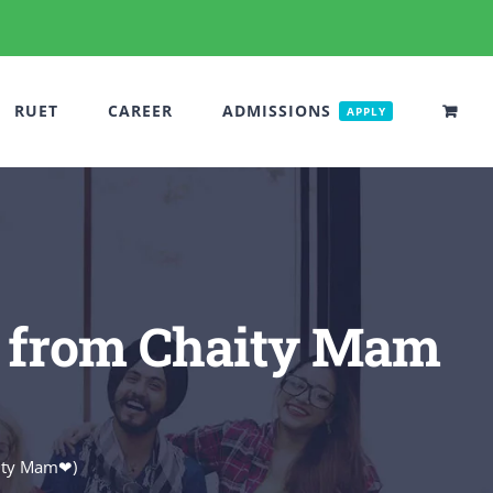
RUET
CAREER
ADMISSIONS
APPLY
 আশা করি from Chaity Mam
 Chaity Mam❤)