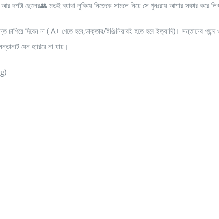
ো।আর দশটা ছেলের👥 মতই ব্যাথা লুকিয়ে নিজেকে সামলে নিয়ে সে পুনঃরায় আশার সঞ্চার করে ল
ত চাপিয়ে দিবেন না ( A+ পেতে হবে,ডাক্তার/ইঞ্জিনিয়ারই হতে হবে ইত্যাদি)। সন্তানের পছন্দ
সন্তানটি যেন হারিয়ে না যায়।
g)