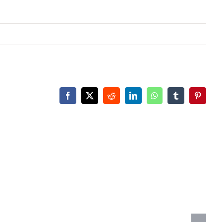
Facebook
X
Reddit
LinkedIn
WhatsApp
Tumblr
Pinteres