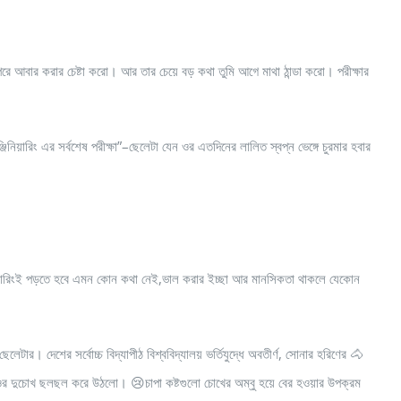
বার করার চেষ্টা করো। আর তার চেয়ে বড় কথা তুমি আগে মাথা ঠান্ডা করো। পরীক্ষার
িয়ারিং এর সর্বশেষ পরীক্ষা”–ছেলেটা যেন ওর এতদিনের লালিত স্বপ্ন ভেঙ্গে চুরমার হবার
্জিনিয়ারিংই পড়তে হবে এমন কোন কথা নেই,ভাল করার ইচ্ছা আর মানসিকতা থাকলে যেকোন
র। দেশের সর্বোচ্চ বিদ্যাপীঠ বিশ্ববিদ্যালয় ভর্তিযুদ্ধে অবতীর্ণ, সোনার হরিণের 🐴
ওর দুচোখ ছলছল করে উঠলো। 😢চাপা কষ্টগুলো চোখের অম্বু হয়ে বের হওয়ার উপক্রম