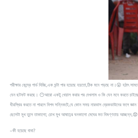
পরীক্ষার কেন্দ্রে গার্ড দিচ্ছি,এক ঘন্টা পার হয়েছে হয়তো,ঠিক মনে পড়ছে না।😮 হঠা
যেন ছটফট করছে। 😶আরো একটু খেয়াল করার পর দেখলাম ও কি যেন মনে করতে চাইছে,পার
ধীরস্থির করতে না পারলে বিপদ সন্নিকটে,যে কোন সময় নারভাস ব্রেকডাউনের ফলে জ্ঞা
ছেলেটা মুখ তুলে তাকালো; চোখ মুখ আষাঢ়ের ঘনকালো মেঘের মত বিষণ্ণতায় আচ্ছন্ন,😟
–কী হয়েছে বাবা?