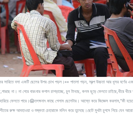
ৎ সামনের সারিতে বসা একটি ছেলের উপর চোখ পড়ল।👀 পাতলা গড়ন, স্বল্প উচ্চতা আর ধূসর বর্ণ
ছে না। না পেরে বারংবার কপাল চাপড়াচ্ছে, চুল টানছে, কলম ছুড়ে ফেলতে চাইছে,ধীরে ধীরে
ন হারিয়ে ফেলতে পারে।😱তৎক্ষনাৎ কাছে গেলাম ছেলেটার। আস্তে করে জিজ্ঞেস করলাম,”কী হয়ে
শীতের রুক্ষ আবহাওয়া ও শুষ্কতা চেহারাকে মলিন করে তুলেছে।ছোট মুখটা চুপসে গিয়ে যেন আ