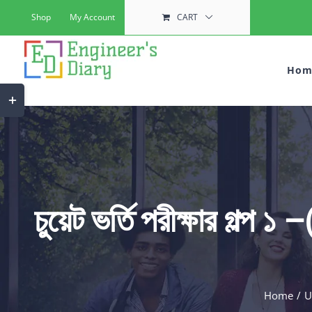
Skip
Shop
My Account
CART
to
content
Hom
Toggle
Sliding
Bar
Area
চুয়েট ভর্তি পরীক্ষার গল
Home
U