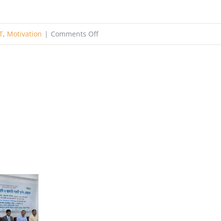
on
T
,
Motivation
|
Comments Off
চুয়েট
ভর্তি
পরীক্ষার
গল্প
১
–
(
পুরোটা
পড়ে
দেখবেন
আশা