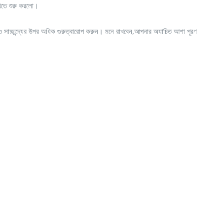
িখতে শুরু করলো।
 ও সাচ্ছন্দ্যের উপর অধিক গুরুত্বারোপ করুন। মনে রাখবেন,আপনার অযাচিত আশা পূরণ