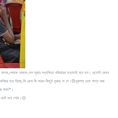
ের এক বালক,পোষাক আষাক-বেশ ভূষায় মধ্যবিত্ত পরিবারের সন্তানই মনে হল। ছেলেটা কেমন
 অস্থির হয়ে উঠছে,কি রেখে কি করবে কিছুই বুঝছে না সে।😞বুঝলাম ওকে শান্ত আর
ছে বাবা?”।
রো ছোট হয়ে গেছে।😖