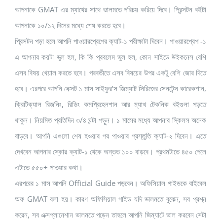
আপনাকে GMAT এর ম্যাথের সাথে ভালমতে পরিচয় করিয়ে দিবে। প্রিন্সটন বইটা
আপনাকে ১০/১২ দিনের মধ্যে শেষ করতে হবে।
প্রিন্সটন পড়া হলে আপনি পাওয়ারপ্রেপের ক্যাট-১ পরীক্ষাটা দিবেন। পাওয়ারপ্রেপ -১
এ আপনার কয়টা ভুল হল, কি কি প্রবলেম ভুল হল, কোন সাইডে উইকনেস বেশি
এসব বিষয় খেয়াল করতে হবে। পরবর্তীতে এসব বিষয়ের উপর একটু বেশি জোর দিতে
হবে। এরপরে আপনি নেক্সট ১ মাস সাইফুর’স জিম্যাট সিরিজের সেনটেন্স কারেকশান,
ক্রিটিক্যাল রিজনিং, রিডিং কমপ্রিহেনশান আর ম্যাথ টেকনিক বইগুলা পড়তে
থাকুন। নিয়মিত প্রতিদিন ৩/৪ ঘন্টা পড়ুন। ১ মাসের মধ্যে আপনার স্কিলস অনেক
বাড়বে। আপনি এগুলো শেষ হওয়ার পর পাওয়ার প্রস্তুতি ক্যাট-২ দিবেন। এতে
দেখবেন আপনার স্কোর ক্যাট-১ থেকে অন্তত ১০০ বাড়বে। প্রথমটাতে ৪৫০ পেলে
এটাতে ৫৫০+ পাওয়ার কথা।
এরপরের ১ মাস আপনি Official Guide পড়বেন। অফিসিয়াল গাইডকে বাইবেল
অফ GMAT বলা হয়। কারণ অফিসিয়াল গাইড যদি ভালমতে বুঝেন, সব প্রশ্ন
করেন, সব এক্সপ্লানেশান ভালমতে পড়েন তাহলে আপনি জিম্যাটে ভাল করবেন সেটা