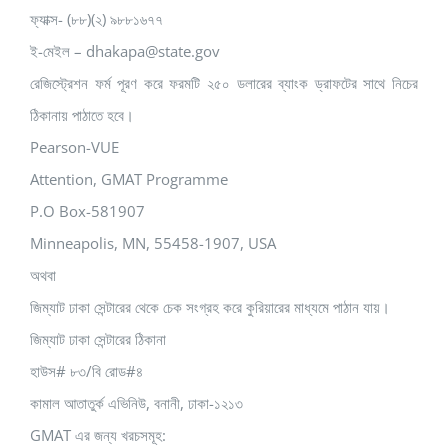
ফ্যাক্স- (৮৮)(২) ৯৮৮১৬৭৭
ই-মেইল – dhakapa@state.gov
রেজিস্ট্রেশন ফর্ম পূরণ করে ফরমটি ২৫০ ডলারের ব্যাংক ড্রাফটের সাথে নিচের
ঠিকানায় পাঠাতে হবে।
Pearson-VUE
Attention, GMAT Programme
P.O Box-581907
Minneapolis, MN, 55458-1907, USA
অথবা
জিম্যাট ঢাকা সেন্টারের থেকে চেক সংগ্রহ করে কুরিয়ারের মাধ্যমে পাঠান যায়।
জিম্যাট ঢাকা সেন্টারের ঠিকানা
হাউস# ৮৩/বি রোড#৪
কামাল আতাতুর্ক এভিনিউ, বনানী, ঢাকা-১২১৩
GMAT এর জন্য খরচসমূহ: