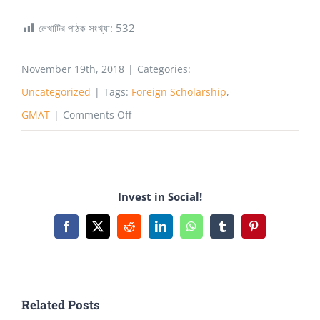
লেখাটির পাঠক সংখ্যা:
532
November 19th, 2018
|
Categories:
Uncategorized
|
Tags:
Foreign Scholarship
,
on
GMAT
|
Comments Off
বিদেশে
উচ্চশিক্ষা:
জেনে
Invest in Social!
নিন
করণীয়!
Facebook
X
Reddit
LinkedIn
WhatsApp
Tumblr
Pinterest
(পর্ব
৫-
GMAT)
Related Posts