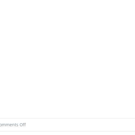
on
omments Off
HSC