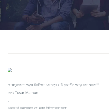
যে অধ্যায়গুলো পড়লে জীববিজ্ঞান ১ম পত্রে ৫ টি সৃজনশীল প্রশ্ন কমন থাকবে!!!
লেখা: Tusar Mamun
.
গুরুত্বপুর্ণ অধ্যায়সমূহ (*) দ্বারা চিহ্নিত করা হলো: