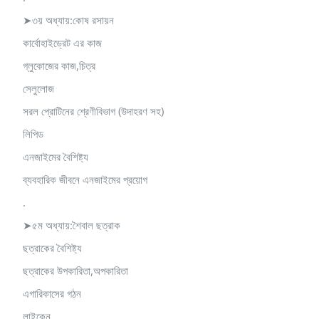
➤৩য় অধ্যায়:কোষ রসায়ন
কার্বোহাইড্রেট এর কাজ
গ্লুকোজের কাজ,চিত্র
সেলুলোজ
সরল প্রোটিনের শ্রেণীবিভাগ (উদাহরণ সহ)
লিপিড
এনজাইমের বৈশিষ্ট্য
ব্যবহারিক জীবনে এনজাইমের প্রয়োগ
.
➤৫ম অধ্যায়:শৈবাল ছত্রাক
ছত্রাকের বৈশিষ্ট্য
ছত্রাকের উপকারিতা,অপকারিতা
এগারিকাসের গঠন
লাইকেন