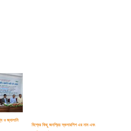
Suggestion
জীববিজ্ঞান
১ম
পত্র
্য ও জ্বালানি
বিশ্বের কিছু জনপ্রিয় স্কলারশিপ এর নাম এবং