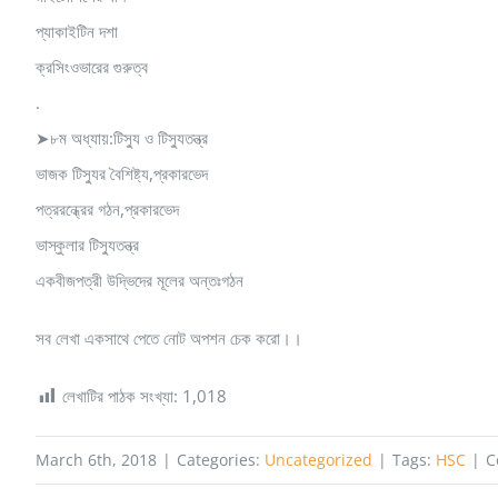
প্যাকাইটিন দশা
ক্রসিংওভারের গুরুত্ব
.
➤৮ম অধ্যায়:টিস্যু ও টিস্যুতন্ত্র
ভাজক টিস্যুর বৈশিষ্ট্য,প্রকারভেদ
পত্ররন্ধ্রের গঠন,প্রকারভেদ
ভাস্কুলার টিস্যুতন্ত্র
একবীজপত্রী উদ্ভিদের মূলের অন্তঃগঠন
সব লেখা একসাথে পেতে নোট অপশন চেক করো।।
লেখাটির পাঠক সংখ্যা:
1,018
March 6th, 2018
|
Categories:
Uncategorized
|
Tags:
HSC
|
C