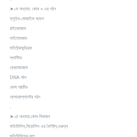
➤১ম অধ্যায়: কোষ ও এর গঠন
ফ্লুইড-মোজাইক মডেল
রাইবোজোম
লাইসোজোম
মাইট্রোকন্ড্রিয়া
প্লাস্টিড
ক্রোমোজোম
DNA গঠন
কোষ প্রাচীর
ক্লোরোপ্লাস্টের গঠন
.
➤২য় অধ্যায়:কোষ বিভাজন
মাইটোসিস,মিয়োসিস এর বৈশিষ্ট্য,গুরুত্ব
মাইটোসিসের ধাপ