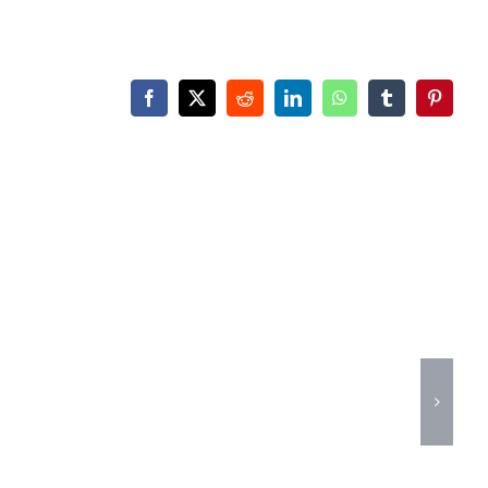
Facebook
X
Reddit
LinkedIn
WhatsApp
Tumblr
Pinteres