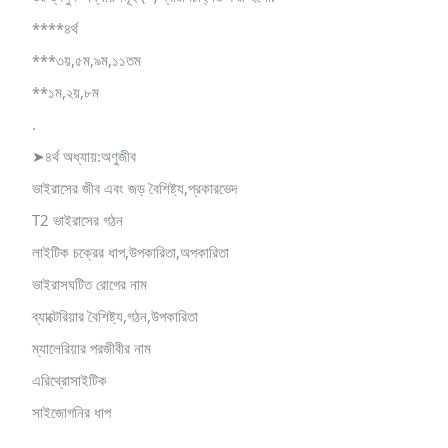
****৪র্থ
***৩য়,৫ম,৯ম,১১তম
**১ম,২য়,৮ম
.
➤৪র্থ অধ্যায়:অণুজীব
ভাইরাসের জীব এবং জড় বৈশিষ্ট্য,প্রকারভেদ
T2 ভাইরাসের গঠন
লাইটিক চক্রের ধাপ,উপকারিতা,অপকারিতা
ভাইরাসঘটিত রোগের নাম
ব্যাক্টেরিয়ার বৈশিষ্ট্য,গঠন,উপকারিতা
ম্যালেরিয়ার পরজীবীর নাম
এরিথ্রোসাইটিক
সাইজোগনির ধাপ
.