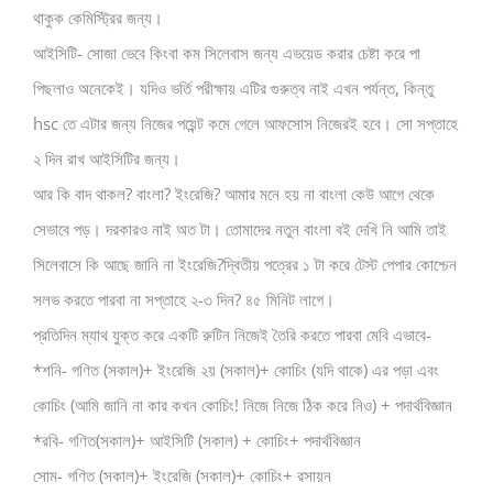
থাকুক কেমিস্ট্রির জন্য।
আইসিটি- সোজা ভেবে কিংবা কম সিলেবাস জন্য এভয়েড করার চেষ্টা করে পা
পিছলাও অনেকেই। যদিও ভর্তি পরীক্ষায় এটির গুরুত্ব নাই এখন পর্যন্ত, কিন্তু
hsc তে এটার জন্য নিজের পয়েন্ট কমে গেলে আফসোস নিজেরই হবে। সো সপ্তাহে
২ দিন রাখ আইসিটির জন্য।
আর কি বাদ থাকল? বাংলা? ইংরেজি? আমার মনে হয় না বাংলা কেউ আগে থেকে
সেভাবে পড়। দরকারও নাই অত টা। তোমাদের নতুন বাংলা বই দেখি নি আমি তাই
সিলেবাসে কি আছে জানি না ইংরেজি?দ্বিতীয় পত্রের ১ টা করে টেস্ট পেপার কোশ্চেন
সলভ করতে পারবা না সপ্তাহে ২-৩ দিন? ৪৫ মিনিট লাগে।
প্রতিদিন ম্যাথ যুক্ত করে একটি রুটিন নিজেই তৈরি করতে পারবা মেবি এভাবে-
*শনি- গণিত (সকাল)+ ইংরেজি ২য় (সকাল)+ কোচিং (যদি থাকে) এর পড়া এবং
কোচিং (আমি জানি না কার কখন কোচিং! নিজে নিজে ঠিক করে নিও) + পদার্থবিজ্ঞান
*রবি- গণিত(সকাল)+ আইসিটি (সকাল) + কোচিং+ পদার্থবিজ্ঞান
সোম- গণিত (সকাল)+ ইংরেজি (সকাল)+ কোচিং+ রসায়ন