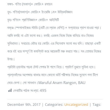
মঙ্গল- গণিত (সকাল)+ কোচিং+ রসায়ন
বুধ- গণিত(সকাল)+ কোচিং+ ইংরেজি ১ম+ উদ্ভিদবিজ্ঞান
বৃহঃ গণিত+ প্রাণিবিজ্ঞান+ কোচিং+ আইসিটি
শুক্রঃ স্পেশালাইজড স্টাডি (যেটি তে ল্যাক বেশি!) + সপ্তাহের গ্যাপ যাওয়া পড়া।
আমি বলছি না এটা ফলো কর। বলছি এরকম নিজে নিজে বানিয়ে নাও নিজের
সুবিধামত। সবচেয়ে বেটার হয় কোচিং এর সিলেবাস ফলো কর যদি। তাছাড়া একটি
করে বই ধরে সম্পূর্ণ টা কমপ্লিট করে আরেকটি শুরু করতে পার। সব তোমার নিজের
উপর।
প্রতিটা চ্যাপ্টার পড়বা টেস্ট পেপার টা পাশে নিয়ে। প্যাটার্ণ বুঝতে সুবিধা হবে।
প্রশ্নফাঁসের অপেক্ষায় থাকার মানে কোনো ভর্তি পরীক্ষায় নিজের সুযোগ গলা টিপে
মেরে ফেলা। সো সাবধান।Maruful Anam Rangon, BAU
লেখাটির পাঠক সংখ্যা:
495
December 9th, 2017
|
Categories:
Uncategorized
|
Tags: