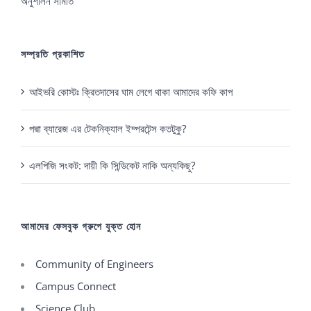
অনুশীলন সমিতি
সম্প্রতি প্রকাশিত
আইভরি কোস্টঃ ক্রিতদাসের ঘাম লেগে থাকা আমাদের কফি কাপ
পদ্মা ব্যারেজ এর টেকনিক্যাল ইম্পরটেন্স কতটুকু?
এলপিজি সংকট: দায়ী কি সিন্ডিকেট নাকি অন্যকিছু?
আমাদের ফেসবুক গ্রুপে যুক্ত হোন
Community of Engineers
Campus Connect
Science Club