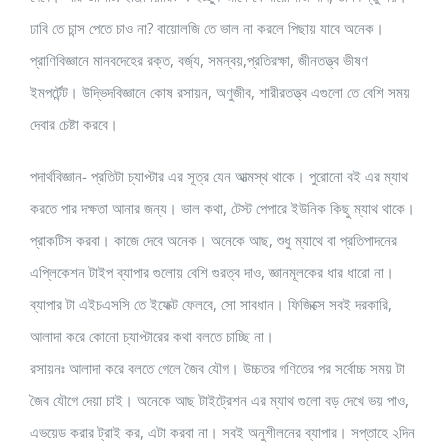
ঢাবি তে চান্স পেতে চাও না? বায়োলজি তে ভাল না করলে পিছায় যাবে অনেক।
প্রাণিবিজ্ঞানে মানবদেহের রক্ত, বর্জ্য, সমন্বয়,প্রতিরক্ষা, জীনতত্ত্ব ভীষণ
ইমপর্টেন্ট। উদ্ভিদবিজ্ঞানে কোষ রসায়ন, অণুজীব, শারীরতত্ত্ব এগুলো তে বেশি সময়
দেবার চেষ্টা করবে।
পদার্থবিজ্ঞান- প্রতিটা চ্যাপ্টার এর সূত্র যেন আত্মস্থ থাকে। পুরোনো বই এর ম্যাথ
করতে পার দক্ষতা আনার জন্য। ভাল কথা, টেস্ট পেপারে ইউনিক কিছু ম্যাথ থাকে।
প্রাকটিস করবা। কাজে দেবে অনেক। অনেকে আছ, শুধু ম্যাথে বা প্রতিপাদনের
এপ্লিকেশন টাইপ ব্যাপার গুলোয় বেশি গুরত্ব দাও, জ্ঞানমূলকের ধার ধারো না।
ব্যাপার টা এইচএসসি তে ইফেক্ট ফেলবে, সো সাবধান। ফিজিক্সে সবই দরকারি,
আলাদা করে কোনো চ্যাপ্টারের কথা বলতে চাচ্ছি না।
রসায়নঃ আলাদা করে বলতে গেলে জৈব যৌগ। উচ্চতর গণিতের পর সর্বোচ্চ সময় টা
জৈব যৌগে দেয়া চাই। অনেকে আছ টাইট্রেশন এর ম্যাথ গুলো বড় দেখে ভয় পাও,
এভয়েড করার ট্রাই কর, এটা করবা না। সবই অনুশীলনের ব্যাপার। সপ্তাহে ২দিন