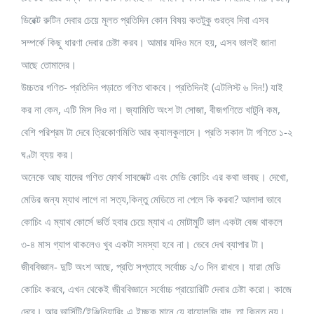
ডিরেক্ট রুটিন দেবার চেয়ে মূলত প্রতিদিন কোন বিষয় কতটুকু গুরত্ব দিবা এসব
সম্পর্কে কিছু ধারণা দেবার চেষ্টা করব। আমার যদিও মনে হয়, এসব ভালই জানা
আছে তোমাদের।
উচ্চতর গণিত- প্রতিদিন পড়াতে গণিত থাকবে। প্রতিদিনই (এটলিস্ট ৬ দিন!) যাই
কর না কেন, এটি মিস দিও না। জ্যামিতি অংশ টা সোজা, বীজগণিতে খাটুনি কম,
বেশি পরিশ্রম টা দেবে ত্রিকোণমিতি আর ক্যালকুলাসে। প্রতি সকাল টা গণিতে ১-২
ঘণ্টা ব্যয় কর।
অনেকে আছ যাদের গণিত ফোর্থ সাবজেক্ট এবং মেডি কোচিং এর কথা ভাবছ। দেখো,
মেডির জন্য ম্যাথ লাগে না সত্য,কিন্তু মেডিতে না পেলে কি করবা? আলাদা ভাবে
কোচিং এ ম্যাথ কোর্সে ভর্তি হবার চেয়ে ম্যাথ এ মোটামুটি ভাল একটা বেজ থাকলে
৩-৪ মাস গ্যাপ থাকলেও খুব একটা সমস্যা হবে না। ভেবে দেখ ব্যাপার টা।
জীববিজ্ঞান- দুটি অংশ আছে, প্রতি সপ্তাহে সর্বোচ্চ ২/৩ দিন রাখবে। যারা মেডি
কোচিং করবে, এখন থেকেই জীববিজ্ঞানে সর্বোচ্চ প্রায়োরিটি দেবার চেষ্টা করো। কাজে
দেবে। আর ভার্সিটি/ইঞ্জিনিয়ারিং এ ইচ্ছুক মানে যে বায়োলজি বাদ, তা কিন্তু নয়।