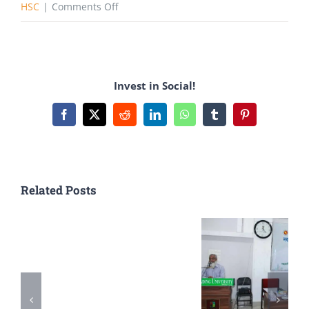
on
HSC
|
Comments Off
টেস্টের
পরের
জন্য
Invest in Social!
HSC
আদর্শ
Facebook
X
Reddit
LinkedIn
WhatsApp
Tumblr
Pinterest
রুটিন
Related Posts