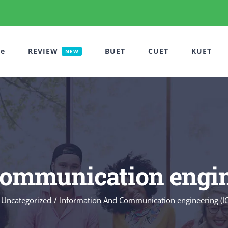
e
REVIEW
BUET
CUET
KUET
NEW
Communication engin
Uncategorized
Information And Communication engineering (I