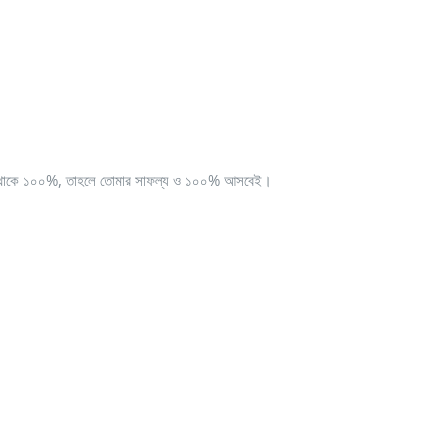
দি তা থাকে ১০০%, তাহলে তোমার সাফল্য ও ১০০% আসবেই।