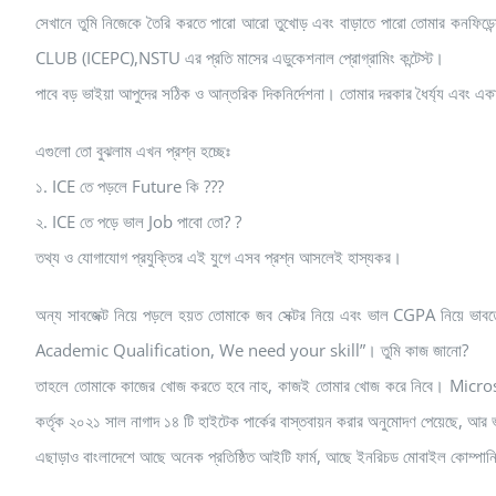
সেখানে তুমি নিজেকে তৈরি করতে পারো আরো তুখোড় এবং বাড়াতে পারো তোমার কনফিডেন
CLUB (ICEPC),NSTU এর প্রতি মাসের এডুকেশনাল প্রোগ্রামিং কন্টেস্ট।
পাবে বড় ভাইয়া আপুদের সঠিক ও আন্তরিক দিকনির্দেশনা। তোমার দরকার ধৈর্য্য এবং এক
এগুলো তো বুঝলাম এখন প্রশ্ন হচ্ছেঃ
১. ICE তে পড়লে Future কি ???
২. ICE তে পড়ে ভাল Job পাবো তো? ?
তথ্য ও যোগাযোগ প্রযুক্তির এই যুগে এসব প্রশ্ন আসলেই হাস্যকর।
অন্য সাবজেক্ট নিয়ে পড়লে হয়ত তোমাকে জব সেক্টর নিয়ে এবং ভাল CGPA নিয়ে ভা
Academic Qualification, We need your skill”। তুমি কাজ জানো?
তাহলে তোমাকে কাজের খোজ করতে হবে নাহ, কাজই তোমার খোজ করে নিবে। Microso
কর্তৃক ২০২১ সাল নাগাদ ১৪ টি হাইটেক পার্কের বাস্তবায়ন করার অনুমোদণ পেয়েছে, আর ভব
এছাড়াও বাংলাদেশে আছে অনেক প্রতিষ্ঠিত আইটি ফার্ম, আছে ইনরিচড মোবাইল কোম্পানি,