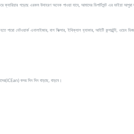
করে ক্যারিয়ার গড়েছে এরকম উদাহরণ অনেক পাওয়া যাবে, আমাদের ডিপার্টমেন্ট এর ভাইয়া আপুরা 
পারো নেটওয়ার্ক এনালাইজার, বাগ ফিক্সার, ইথিক্যাল হ্যাকার, আইটি কন্সাল্টেন্ট, ওয়
।
াদের(ICEan) কদর দিন দিন বাড়ছে, বাড়বে।