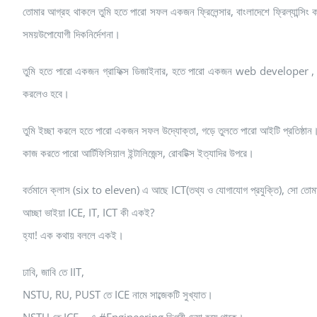
তোমার আগ্রহ থাকলে তুমি হতে পারো সফল একজন ফ্রিলেন্সার, বাংলাদেশে ফ্রিল্যান্সিং 
সময়উপোযোগী দিকনির্দেশনা।
তুমি হতে পারো একজন গ্রাফিক্স ডিজাইনার, হতে পারো একজন web developer , হতে 
করলেও হবে।
তুমি ইচ্ছা করলে হতে পারো একজন সফল উদ্যোক্তা, গড়ে তুলতে পারো আইটি প্রতিষ্ঠান
কাজ করতে পারো আর্টিফিসিয়াল ইন্টালিজেন্স, রোবটিক্স ইত্যাদির উপরে।
বর্তমানে ক্লাস (six to eleven) এ আছে ICT(তথ্য ও যোগাযোগ প্রযুক্তি), সো তোম
আচ্ছা ভাইয়া ICE, IT, ICT কী একই?
হ্যা! এক কথায় বললে একই।
ঢাবি, জাবি তে IIT,
NSTU, RU, PUST তে ICE নামে সাব্জেকটি সুখ্যাত।
NSTU তে ICE – এ #Engineering ডিগ্রী দেয়া হয়ে থাকে।