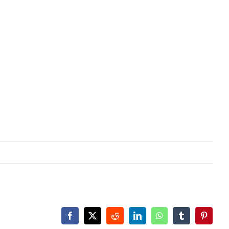
Facebook
X
Reddit
LinkedIn
WhatsApp
Tumblr
Pinteres