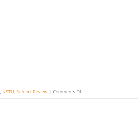
on
,
NSTU
,
Subject Review
|
Comments Off
Information
And
Communication
engineering