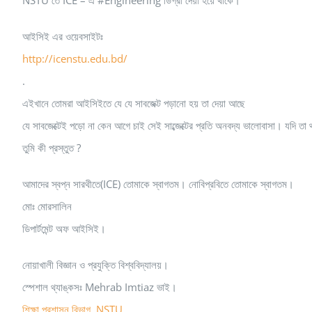
আইসিই এর ওয়েবসাইটঃ
http://icenstu.edu.bd/
.
এইখানে তোমরা আইসিইতে যে যে সাবজেক্ট পড়ানো হয় তা দেয়া আছে
যে সাবজেক্টেই পড়ো না কেন আগে চাই সেই সাব্জেক্টের প্রতি অনবদ্য ভালোবাসা। য
তুমি কী প্রস্তুত ?
আমাদের স্বপ্ন সারথীতে(ICE) তোমাকে স্বাগতম। নোবিপ্রবিতে তোমাকে স্বাগতম।
মোঃ মোরসালিন
ডিপার্টমেন্ট অফ আইসিই।
নোয়াখালী বিজ্ঞান ও প্রযুক্তি বিশ্ববিদ্যালয়।
স্পেশাল থ্যাঙ্কসঃ Mehrab Imtiaz ভাই।
শিক্ষা প্রশাসন বিভাগ, NSTU