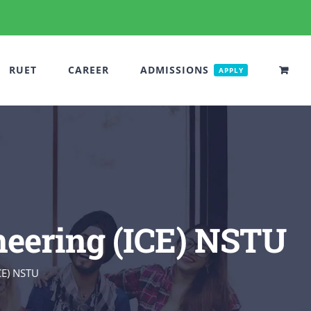
RUET
CAREER
ADMISSIONS
APPLY
eering (ICE) NSTU
CE) NSTU