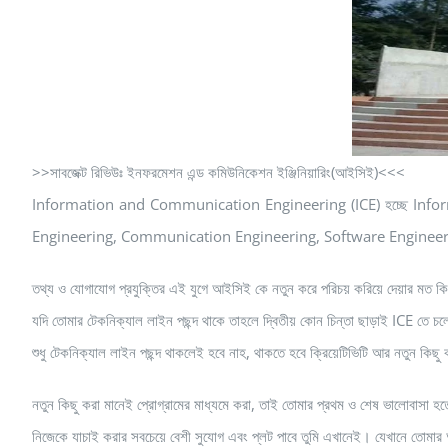
>>সাবজেক্ট রিভিউঃ ইনফরমেশন এন্ড কমিউনিকেশন ইঞ্জিনিয়ারিং(আইসিই)<<<
Information and Communication Engineering (ICE) হচ্ছে Infor
Engineering, Communication Engineering, Software Engineering
তথ্য ও যোগাযোগ প্রযুক্তির এই যুগে আইসিই কে নতুন করে পরিচয় করিয়ে দেয়ার মত ক
যদি তোমার টেকনিক্যাল লাইন পছন্দ থাকে তাহলে দ্বিতীয় কোন চিন্তা ছাড়াই ICE তে 
শুধু টেকনিক্যাল লাইন পছন্দ থাকলেই হবে নাহ, থাকতে হবে ক্রিয়েটিভিটি আর নতুন কিছু
নতুন কিছু করা মানেই প্রোগ্রামের মাধ্যমে করা, তাই তোমার প্রথম ও শেষ ভালোবাসা হত
নিজেকে যাচাই করার সবচেয়ে বেশী সুযোগ এবং প্লট পাবে তুমি এখানেই। যেখানে তোমার অন্যা