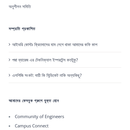
the
অনুশীলন সমিতি
product
page
সম্প্রতি প্রকাশিত
আইভরি কোস্টঃ ক্রিতদাসের ঘাম লেগে থাকা আমাদের কফি কাপ
পদ্মা ব্যারেজ এর টেকনিক্যাল ইম্পরটেন্স কতটুকু?
এলপিজি সংকট: দায়ী কি সিন্ডিকেট নাকি অন্যকিছু?
আমাদের ফেসবুক গ্রুপে যুক্ত হোন
Community of Engineers
Campus Connect