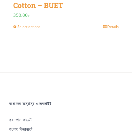
Cotton – BUET
350.00
৳
Select options
Details
This
product
has
multiple
variants.
The
options
may
আমাদের অন্যান্য ওয়েবসাইট
be
chosen
ক্যাম্পাস কানেক্ট
on
বাংলায় বিজ্ঞানচর্চা