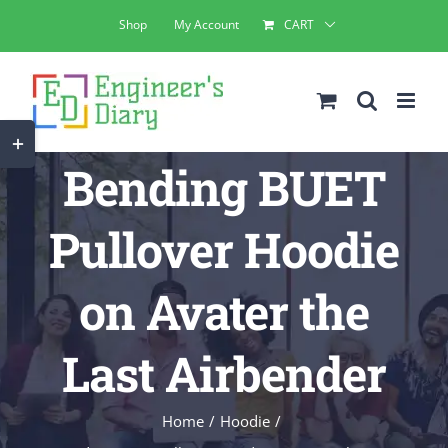
Skip
Shop
My Account
CART
to
content
Toggle
Bending BUET
Sliding
Bar
Pullover Hoodie
Area
on Avater the
Last Airbender
Home
Hoodie