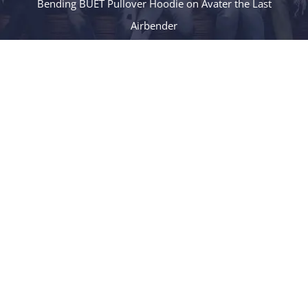
Bending BUET Pullover Hoodie on Avater the Last
Airbender