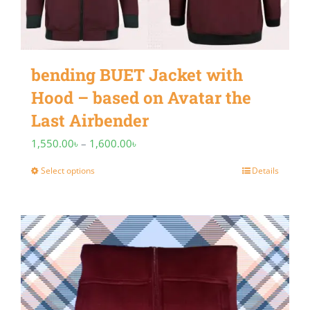
be
chosen
on
bending BUET Jacket with
the
Hood – based on Avatar the
product
Last Airbender
page
Price
1,550.00
৳
–
1,600.00
৳
range:
Select options
Details
This
1,550.00৳
product
through
has
1,600.00৳
multiple
variants.
The
options