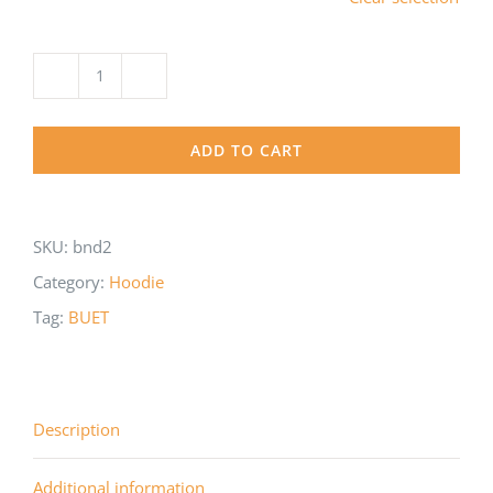
Bending
BUET
ADD TO CART
Pullover
Hoodie
on
SKU:
bnd2
Avater
Category:
Hoodie
the
Tag:
BUET
Last
Airbender
quantity
Description
Additional information