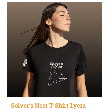
has
multiple
variants.
The
options
may
be
chosen
on
the
product
page
Solver’s Nest T-Shirt Lycra