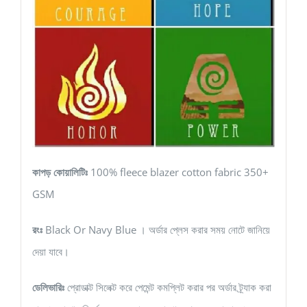
কাপড় কোয়ালিটিঃ
100% fleece blazer cotton fabric 350+
GSM
রংঃ
Black Or Navy Blue । অর্ডার প্লেস করার সময় নোটে জানিয়ে
দেয়া যাবে।
ডেলিভারিঃ
প্রোডাক্ট সিলেক্ট করে পেমেন্ট কমপ্লিট করার পর অর্ডার ট্র্যাক করা