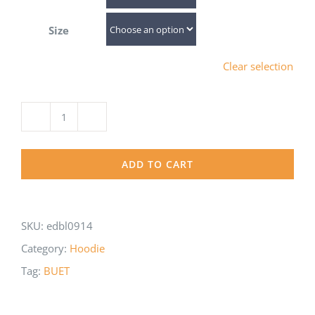
Size
Clear selection
Jacket
Reversible
ADD TO CART
-
Being
BUET'ian
SKU:
edbl0914
With
Category:
Hoodie
Hood
Tag:
BUET
quantity