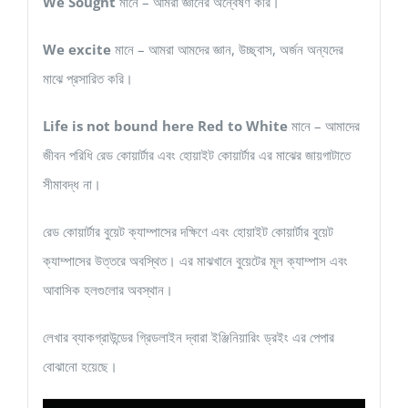
We Sought
মানে – আমরা জ্ঞানের অন্বেষণ করি।
We excite
মানে – আমরা আমদের জ্ঞান, উচ্ছ্বাস, অর্জন অন্যদের
মাঝে প্রসারিত করি।
Life is not bound here Red to White
মানে – আমাদের
জীবন পরিধি রেড কোয়ার্টার এবং হোয়াইট কোয়ার্টার এর মাঝের জায়গাটাতে
সীমাবদ্ধ না।
রেড কোয়ার্টার বুয়েট ক্যাম্পাসের দক্ষিণে এবং হোয়াইট কোয়ার্টার বুয়েট
ক্যাম্পাসের উত্তরে অবস্থিত। এর মাঝখানে বুয়েটের মূল ক্যাম্পাস এবং
আবাসিক হলগুলোর অবস্থান।
লেখার ব্যাকগ্রাউন্ডের গ্রিডলাইন দ্বারা ইঞ্জিনিয়ারিং ড্রইং এর পেপার
বোঝানো হয়েছে।