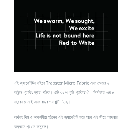
এই জ্যাকেটটির বাইরে Trapster Micro Fabric এবং ভেতরে ৬
আউন্স প্যাডিং দ্বারা গঠিত। এটি ৩০% বৃষ্টি প্রতিরোধী। নির্মাতারা এর ৫
বছরের সেলাই এবং রঙের গ্যারান্টি দিচ্ছে।
অর্থবহ থিম ও আকর্ষণীয় গঠনের এই জ্যাকেটটি হতে পারে এই শীতে আপনার
অন্যতম প্রধান অনুষঙ্গ।