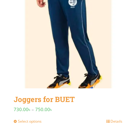
Joggers for BUET
Price
730.00
৳
–
750.00
৳
range:
Select options
Details
This
730.00৳
product