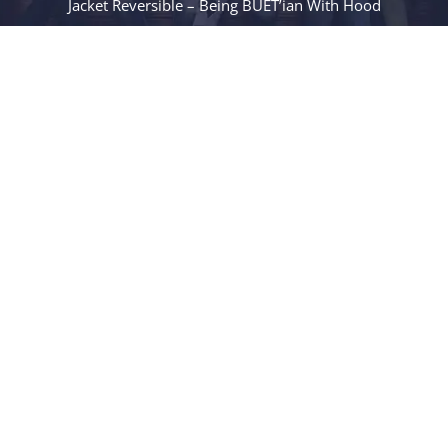
Jacket Reversible – Being BUET’ian With Hood