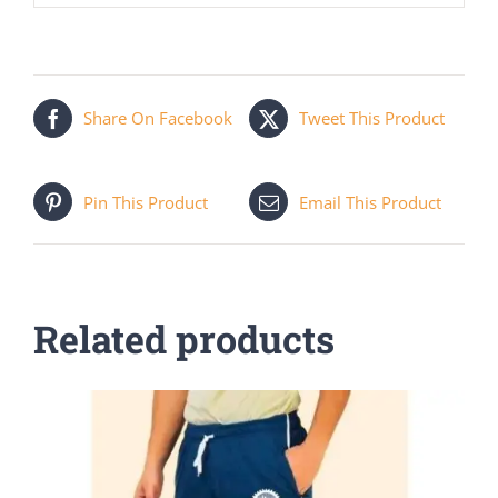
Share On Facebook
Tweet This Product
Pin This Product
Email This Product
Related products