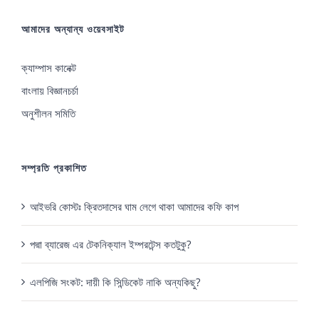
may
আমাদের অন্যান্য ওয়েবসাইট
be
chosen
ক্যাম্পাস কানেক্ট
on
বাংলায় বিজ্ঞানচর্চা
the
অনুশীলন সমিতি
product
page
সম্প্রতি প্রকাশিত
আইভরি কোস্টঃ ক্রিতদাসের ঘাম লেগে থাকা আমাদের কফি কাপ
পদ্মা ব্যারেজ এর টেকনিক্যাল ইম্পরটেন্স কতটুকু?
এলপিজি সংকট: দায়ী কি সিন্ডিকেট নাকি অন্যকিছু?