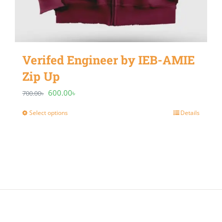
Verifed Engineer by IEB-AMIE
Zip Up
Original
Current
600.00
৳
700.00
৳
price
price
Select options
Details
This
was:
is:
product
700.00৳.
600.00৳.
has
multiple
variants.
The
options