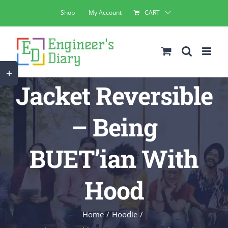
Skip
Shop
My Account
CART
to
content
Toggle
Jacket Reversible
Sliding
Bar
– Being
Area
BUET’ian With
Hood
Home
Hoodie