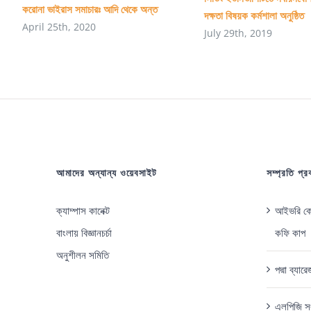
করোনা ভাইরাস সমাচারঃ আদি থেকে অন্ত
দক্ষতা বিষয়ক কর্মশালা অনুষ্ঠিত
April 25th, 2020
July 29th, 2019
আমাদের অন্যান্য ওয়েবসাইট
সম্প্রতি প্
ক্যাম্পাস কানেক্ট
আইভরি কোস
বাংলায় বিজ্ঞানচর্চা
কফি কাপ
অনুশীলন সমিতি
পদ্মা ব্যা
এলপিজি সং