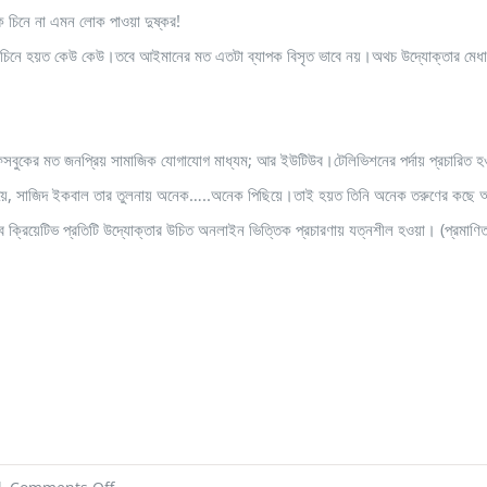
ে চিনে না এমন লোক পাওয়া দুষ্কর!
 চিনে হয়ত কেউ কেউ।তবে আইমানের মত এতটা ব্যাপক বিসৃত ভাবে নয়।অথচ উদ্যোক্তার মেধা বিচার
যম ফেসবুকের মত জনপ্রিয় সামাজিক যোগাযোগ মাধ্যম; আর ইউটিউব।টেলিভিশনের পর্দায় প্রচারিত হ
য়ে, সাজিদ ইকবাল তার তুলনায় অনেক…..অনেক পিছিয়ে।তাই হয়ত তিনি অনেক তরুণের কছে অপর
 ক্রিয়েটিভ প্রতিটি উদ্যোক্তার উচিত অনলাইন ভিত্তিক প্রচারণায় যত্নশীল হওয়া। (প্রমাণি
on