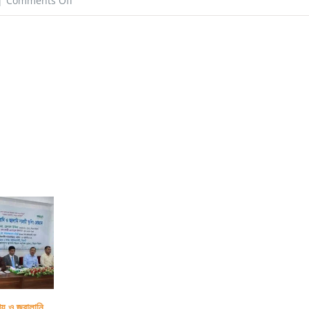
|
Comments Off
সাজিদরা
আড়ালেই
থেকে
যায়!!
্য ও জ্বালানি