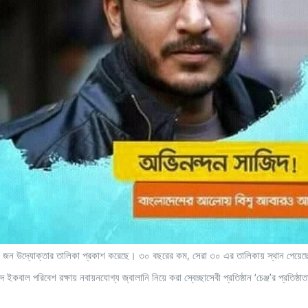
া ৩০ জন উদ্যোক্তার তালিকা প্রকাশ করেছে। ৩০ বছরের কম, সেরা ৩০ এর তালিকায় স্থান পেয়
ইকবাল পরিবেশ রক্ষায় নবায়নযোগ্য জ্বালানি নিয়ে করা স্বেচ্ছাসেবী প্রতিষ্ঠান ‘চেঞ্জ’র প্রতিষ্