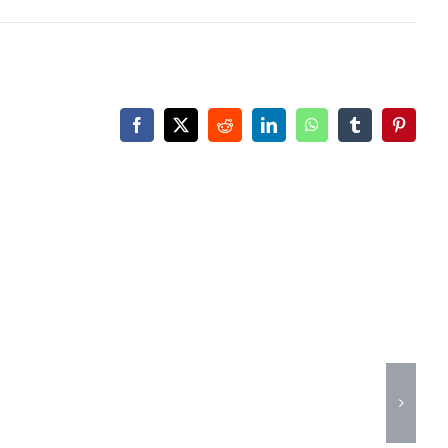
Facebook
X
Reddit
LinkedIn
WhatsApp
Tumblr
Pinteres