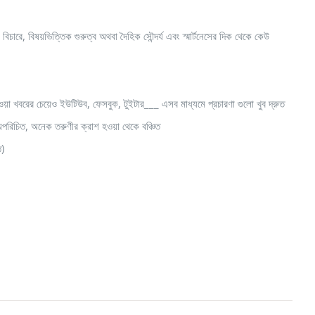
ে, বিষয়ভিত্তিক গুরুত্ব অথবা দৈহিক সৌন্দর্য এবং স্মার্টনেসের দিক থেকে কেউ
ওয়া খবরের চেয়েও ইউটিউব, ফেসবুক, টুইটার___ এসব মাধ্যমে প্রচারণা গুলো খুব দ্রুত
িচিত, অনেক তরুণীর ক্রাশ হওয়া থেকে বঞ্চিত
ত)