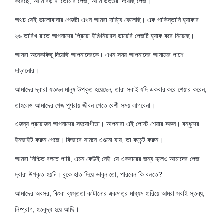
করেছে, আমি বড় না তোমার পেজ, আমি উত্তর দিয়েছি পেজ।
অথচ সেই ভালোবাসার পেজটা এখন আমরা হারি্যে ফেলেছি। এক পাকিস্তানি হ্যাকার
২৬ তারিখ রাতে আপনাদের প্রিয়ো ইঞ্জিনিয়ারস ডায়েরি পেজটি হ্যাক করে নিয়েছে।
আমরা অনেককিছু দিয়েছি আপনাদেরকে। এখন সময় আপনাদের আমাদের পাশে
দাড়ানোর।
আমাদের দ্বারা যতজন মানুষ উপকৃত হয়েছেন, তারা সবাই যদি একবার করে শেয়ার করেন,
তাহলেও আমাদের পেজ পূণরায় জীবন পেতে বেশী সময় লাগবেনা।
এজন্য প্রয়োজন আপনাদের সহযোগীতা। আপনারা এই পোস্ট শেয়ার করুন। বন্ধুদের
ইনভাইট করুন পেজে। কিভাবে সামনে এগুনো যায়, তা কমেন্ট করুন।
আমরা নিশ্চিত বলতে পারি, এমন কেউই নেই, যে একবারের জন্য হলেও আমাদের পেজ
দ্বারা উপকৃত হয়নি। বুকে হাত দিয়ে ভাবুন তো, পারবেন কি বলতে?
আমাদের অবসর, কিংবা ব্যস্ততা কাটানোর একমাত্র মাধ্যম হারিয়ে আমরা সবাই স্তব্ধ,
নিষ্প্রাণ, হতবুদ্ধ হয়ে আছি।