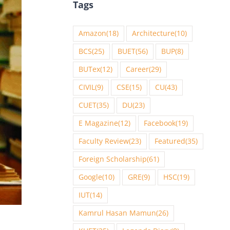
Tags
Amazon
(18)
Architecture
(10)
BCS
(25)
BUET
(56)
BUP
(8)
BUTex
(12)
Career
(29)
CIVIL
(9)
CSE
(15)
CU
(43)
CUET
(35)
DU
(23)
E Magazine
(12)
Facebook
(19)
Faculty Review
(23)
Featured
(35)
Foreign Scholarship
(61)
Google
(10)
GRE
(9)
HSC
(19)
IUT
(14)
Kamrul Hasan Mamun
(26)