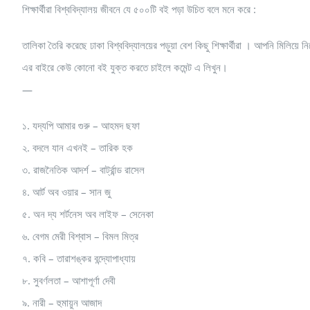
শিক্ষার্থীরা বিশ্ববিদ্যালয় জীবনে যে ৫০০টি বই পড়া উচিত বলে মনে করে :
তালিকা তৈরি করেছে ঢাকা বিশ্ববিদ্যালয়ের পড়ুয়া বেশ কিছু শিক্ষার্থীরা । আপনি মিলিয়ে ন
এর বাইরে কেউ কোনো বই যুক্ত করতে চাইলে কমেন্ট এ লিখুন।
—
১. যদ্যপি আমার গুরু – আহমদ ছফা
২. বদলে যান এখনই – তারিক হক
৩. রাজনৈতিক আদর্শ – বার্ট্রান্ড রাসেল
৪. আর্ট অব ওয়ার – সান জু
৫. অন দ্য শর্টনেস অব লাইফ – সেনেকা
৬. বেগম মেরী বিশ্বাস – বিমল মিত্র
৭. কবি – তারাশঙ্কর বন্দ্যোপাধ্যায়
৮. সুবর্ণলতা – আশাপূর্ণা দেবী
৯. নারী – হুমায়ুন আজাদ