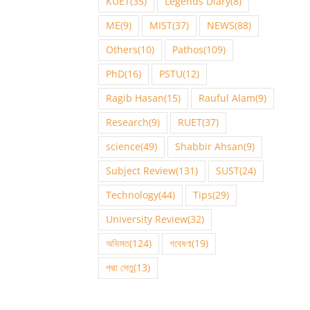
KUET
(35)
Legends Diary
(8)
ME
(9)
MIST
(37)
NEWS
(88)
Others
(10)
Pathos
(109)
PhD
(16)
PSTU
(12)
Ragib Hasan
(15)
Rauful Alam
(9)
Research
(9)
RUET
(37)
science
(49)
Shabbir Ahsan
(9)
Subject Review
(131)
SUST
(24)
Technology
(44)
Tips
(29)
University Review
(32)
অভিমত
(124)
গবেষণা
(19)
পদ্মা সেতু
(13)