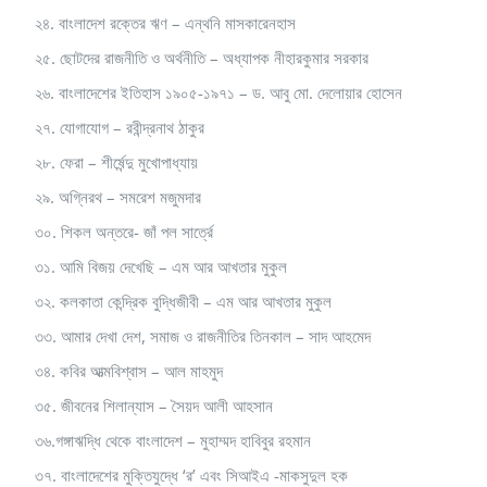
২৪. বাংলাদেশ রক্তের ঋণ – এন্থনি মাসকারেনহাস
২৫. ছোটদের রাজনীতি ও অর্থনীতি – অধ্যাপক নীহারকুমার সরকার
২৬. বাংলাদেশের ইতিহাস ১৯০৫-১৯৭১ – ড. আবু মো. দেলোয়ার হোসেন
২৭. যোগাযোগ – রবীন্দ্রনাথ ঠাকুর
২৮. ফেরা – শীর্ষেন্দু মুখোপাধ্যায়
২৯. অগ্নিরথ – সমরেশ মজুমদার
৩০. শিকল অন্তরে- জাঁ পল সার্ত্রে
৩১. আমি বিজয় দেখেছি – এম আর আখতার মুকুল
৩২. কলকাতা কেন্দ্রিক বুদ্ধিজীবী – এম আর আখতার মুকুল
৩৩. আমার দেখা দেশ, সমাজ ও রাজনীতির তিনকাল – সাদ আহমেদ
৩৪. কবির আত্মবিশ্বাস – আল মাহমুদ
৩৫. জীবনের শিলান্যাস – সৈয়দ আলী আহসান
৩৬.গঙ্গাঋদ্ধি থেকে বাংলাদেশ – মুহাম্মদ হাবিবুর রহমান
৩৭. বাংলাদেশের মুক্তিযুদ্ধে ‘র’ এবং সিআইএ -মাকসুদুল হক