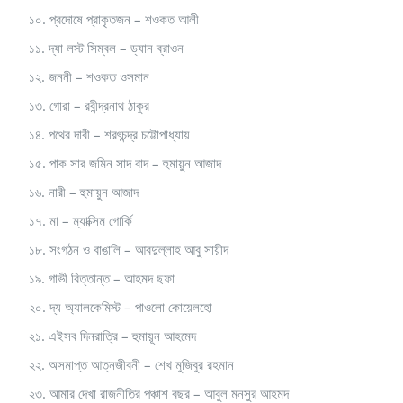
১০. প্রদোষে প্রাকৃতজন – শওকত আলী
১১. দ্যা লস্ট সিম্বল – ড্যান ব্রাওন
১২. জননী – শওকত ওসমান
১৩. গোরা – রবীন্দ্রনাথ ঠাকুর
১৪. পথের দাবী – শরৎচন্দ্র চট্টোপাধ্যায়
১৫. পাক সার জমিন সাদ বাদ – হুমায়ুন আজাদ
১৬. নারী – হুমায়ুন আজাদ
১৭. মা – ম্যাক্সিম গোর্কি
১৮. সংগঠন ও বাঙালি – আবদুল্লাহ আবু সায়ীদ
১৯. গাভী বিত্তান্ত – আহমদ ছফা
২০. দ্য অ্যালকেমিস্ট – পাওলো কোয়েলহো
২১. এইসব দিনরাত্রি – হুমায়ূন আহমেদ
২২. অসমাপ্ত আত্নজীবনী – শেখ মুজিবুর রহমান
২৩. আমার দেখা রাজনীতির পঞ্চাশ বছর – আবুল মনসুর আহমদ