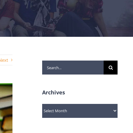
Next
Search
for:
Archives
Archives