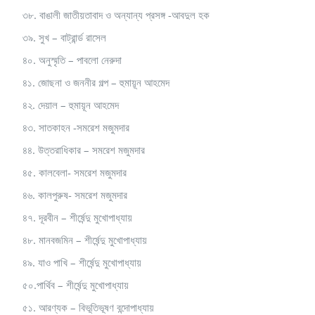
৩৮. বাঙালী জাতীয়তাবাদ ও অন্যান্য প্রসঙ্গ -আবদুল হক
৩৯. সুখ – বাট্রার্ন্ড রাসেল
৪০. অনুস্মৃতি – পাবলো নেরুদা
৪১. জোছনা ও জননীর গল্প – হুমায়ূন আহমেদ
৪২. দেয়াল – হুমায়ূন আহমেদ
৪৩. সাতকাহন -সমরেশ মজুমদার
৪৪. উত্তরাধিকার – সমরেশ মজুমদার
৪৫. কালবেলা- সমরেশ মজুমদার
৪৬. কালপুরুষ- সমরেশ মজুমদার
৪৭. দূরবীন – শীর্ষেন্দু মুখোপাধ্যায়
৪৮. মানবজমিন – শীর্ষেন্দু মুখোপাধ্যায়
৪৯. যাও পাখি – শীর্ষেন্দু মুখোপাধ্যায়
৫০.পার্থিব – শীর্ষেন্দু মুখোপাধ্যায়
৫১. আরণ্যক – বিভূতিভূষণ বন্দোপাধ্যায়