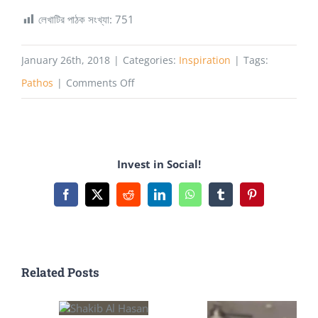
লেখাটির পাঠক সংখ্যা:
751
January 26th, 2018
|
Categories:
Inspiration
|
Tags:
on
Pathos
|
Comments Off
SUSTIAN
থেকে
KUETIAN
Invest in Social!
(একটি
স্বপ্ন
Facebook
X
Reddit
LinkedIn
WhatsApp
Tumblr
Pinterest
জয়ের
কাহিনী)
Related Posts