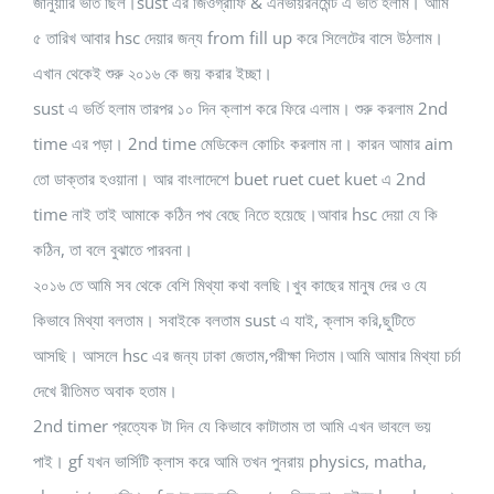
জানুয়ারি ভর্তি ছিল।sust এর জিওগ্রাফি & এনভায়রনমেন্ট এ ভর্তি হলাম। আমি
৫ তারিখ আবার hsc দেয়ার জন্য from fill up করে সিলেটের বাসে উঠলাম।
এখান থেকেই শুরু ২০১৬ কে জয় করার ইচ্ছা।
sust এ ভর্তি হলাম তারপর ১০ দিন ক্লাশ করে ফিরে এলাম। শুরু করলাম 2nd
time এর পড়া। 2nd time মেডিকেল কোচিং করলাম না। কারন আমার aim
তো ডাক্তার হওয়ানা। আর বাংলাদেশে buet ruet cuet kuet এ 2nd
time নাই তাই আমাকে কঠিন পথ বেছে নিতে হয়েছে।আবার hsc দেয়া যে কি
কঠিন, তা বলে বুঝাতে পারবনা।
২০১৬ তে আমি সব থেকে বেশি মিথ্যা কথা বলছি।খুব কাছের মানুষ দের ও যে
কিভাবে মিথ্যা বলতাম। সবাইকে বলতাম sust এ যাই, ক্লাস করি,ছুটিতে
আসছি। আসলে hsc এর জন্য ঢাকা জেতাম,পরীক্ষা দিতাম।আমি আমার মিথ্যা চর্চা
দেখে রীতিমত অবাক হতাম।
2nd timer প্রত্যেক টা দিন যে কিভাবে কাটাতাম তা আমি এখন ভাবলে ভয়
পাই। gf যখন ভার্সিটি ক্লাস করে আমি তখন পুনরায় physics, matha,