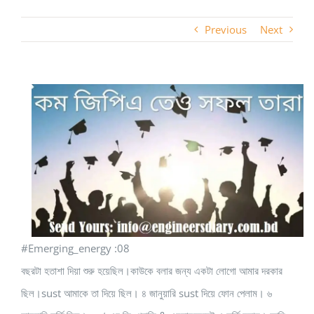
Previous
Next
#Emerging_energy :08
বছরটা হতাশা দিয়া শুরু হয়েছিল।কাউকে বলার জন্য একটা লোগো আমার দরকার
ছিল।sust আমাকে তা দিয়ে ছিল। ৪ জানুয়ারি sust দিয়ে ফোন পেলাম। ৬