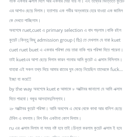
নাকি একবার এক্সাম দিলে আর একবার দেয়া যায় না। এই তথ্যের ভিত্তিতে কুয়েট
এর আশাও ছেড়ে দিলাম। হতাশায় এক গভীর অন্ধকারে হেরে যাওয়া এক জামিল
কে দেখতে পাচ্ছিলাম।
অবশেষে ruet,cuet এ primary selection এ বাদ পড়লাম।বাকি রইল
কুয়েট।কিন্তু কিছু admission group ( fb) তে দেখলাম যে যারা kuet
cuet ruet buet এ একবার পরিক্ষা দেয় তারা নাকি পরে পরিক্ষা দিতে পারেনা।
তাই kuetএর আশা ছেড়ে দিলাম কারন গতবার আমি কুয়েট এ এক্সাম দিসিলাম।
যাহারা এই সকল তথ্য দিয়ে আমার রাতের ঘুম কেড়ে নিয়েছিল তাদেরকে fuck…
ইচ্ছা যা করে!!!
by the way অবশেষে kuet e আমাকে ৮ অক্টোবর জানালো যে আমি এক্সাম
দিতে পারবো। শুকুর আলহামদুলিল্লাহ।
২৮ অক্টোবর কুয়েট পরিক্ষা। আমি অবশেষ এ মেঝে থেকে কাথা আর বালিশ ছেড়ে
টেবিল এ বসলাম। বিশ দিন একটানা কোপ দিলাম।
ru এর এক্সাম দিলাম না সময় নষ্ট হবে তাই।চিন্তা করলাম কুয়েট এক্সাম ই হবে