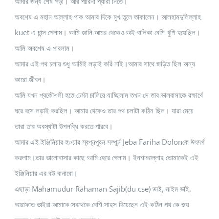
আমার জন্য শেষ পড়া। আর পারিনা প্যারা নিতে।
অবশেষ এ মহান আল্লাহ পাক আমার দিকে মুখ তুলে তাকালেন। আলহামদুলিল্লাহ
kuet এ চান্স পেলাম। আমি জানি আমর থেকেও অই বালিকা বেশি খুশি হয়েছিল।
আমি অবশেষ এ পারলাম।
আমার এই পথ চলায় শুধু আমিই লড়াই করি নাই।আমার সাথে জড়িত ছিল অন্য
কারো জীবন।
আমি যখন প্রকৌশলী হতে চেস্টা চালিয়ে যাচ্ছিলাম তখন সে তার ভালবাসাকে রক্ষার্থে
ঘরে বসে লড়াই করছিল। আমার থেকেও তার পথ চলাটা কঠিন ছিল। যারা মেয়ে
তারা তার অবস্থাটা উপলব্ধি করতে পারবে।
আমার এই ইঞ্জিনিয়ার হওয়ার স্বপ্নপুরন সম্পুর্ন Jeba Fariha Dolonকে উৎসর্গ
করলাম।তার ভালোবাসার কাছে আমি হেরে গেলাম। ইনশাআল্লাহ তোমাকেই এই
ইঞ্জিনিয়ার এর বউ বানাবো।
এছাড়া Mahamudur Rahaman Sajib(du cse) ভাই, নাইম ভাই,
আরাফাত ভাইরা আমাকে সবথেকে বেশি সাহস দিয়েছেন এই কঠিন পথ কে জয়