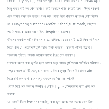
chemistry পড়ি। gf যখন বলে তুমি sust e ফিরে যাও নইলে break up।
কিছু করার নাই সব দোষ আমার। তাই আমাকে প্যারা নিতেই হবে। উক্ত বালিকা
কেন আমার জন্য কষ্ট করবে? যখন আর প্যারা নিতে পারতাম না তখন ফোন দিতাম
MH Nayeem( sust eee) Arafat Rishad(sust math) ভাইদের
তারাই আমাকে আবার সাহস দিত।inspired করতো।
জীবনের সবথেকে কঠিন দিন হল ১-২১ এপ্রিল, ২০১৬। এই ২১টা দিনে আমি বলে
দিতে পারব যে প্রত্যেকটা ঘন্টা আমি হিসাব করেছি। সাত টা পরীক্ষা দিয়েছি।
অবশেষে মুক্তি। তারপর আস্তে আস্তে hsc শেষ করলাম।
সবথেকে অবাক করা কান্ডটা হলো আমার জন্য আমার gf প্রথম সেমিস্টার পরীক্ষার ১
সপ্তাহ আগে ভার্সিটি ছেড়ে চলে এলো ১ ইয়ার gap দিবে তাই।হায়রে aim।
নিজে মরি ভাল কথা সাথে অন্য একজন কে নিয়া মরা লাগে?
পরীক্ষা দিয়া শুরু করলাম উদ্ভাস এ কোচিং। gf ও মেডিকেলের জন্য চেষ্টা শুরু
করলো।
১৮ আগস্ট দিলো hsc er result,, বাবা ভুলে আমার গত বছরের রোল নিয়া