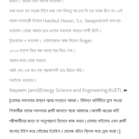
করতে। তাদের কেউ অশেষ ধন্যবাদ।
কথা গুলো যত সহজে টাইপ করা গেল কিন্তু পথ চলা টা তত সহজ ছিল না।এই
পথের সহযাত্রী হিসাবে Hasibul Hasan, S.s. Swapnilকেউ অসংখ্য
ধন্যবাদ।তোরা আমার দুঃখ গুলোর সবথেকে কাছের সাক্ষী ছিলি।
নিন্দুকদের ও ধন্যবাদ। তোমাদেরকে আজ মিডেল finger.
২০১৬ হতাশা দিয়ে শুরু স্বপ্ন জয় দিয়ে শেষ।
আমার জন্য দোয়া করবেন
আমি যেন এক জন দক্ষ প্রকৌশলী হয়ে উঠতে পারি।
সবাইকে ধন্যবাদ।
Nayeem Jamil(Energy Science and Engineering,KUET)
.➽
[তোমার সফলতার বাস্তব গল্পের সন্ধানে আমরা।
বিভিন্ন ভার্সিটিতে চান্স পাওয়া
শিক্ষার্থীরা তাদের সফলতার গল্পটি জানাতে পারো আমাদের।
আগামী বছরের ভর্তি
পরীক্ষার্থীদের জন্য যা অনুপ্রেরণা হিসেবে কাজ করবে।
তোমার লাইফের এমন গল্পটি
বাংলায় টাইপ করে পেইজের ইমেইল / মেসেজ বাটনে ক্লিক করে সেন্ড করো।]