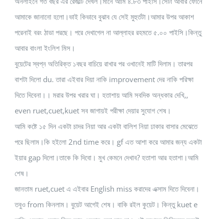
অনলাইনে গত বছর এর রেজাল্ট দেখল।মানে আমি ৪.৮৩ পাইসি।সেটা আবার ফোনে
আমাকে জানানো হলো।ভাই কিভাবে বুঝাব যে সেই মুহুর্তটা।আমার উপর আকাশ
পরেনাই বরং ঠাডা পরছে। পরে দেখাগেল না আল্লাহর রহমতে ৫.০০ পাইসি।কিন্তু
আবার বাংলা ইংলিশ মিস।
বুয়েটের স্বপ্ন অতিরিক্ত ১বছর বাচিয়ে রাখার পর ওখানেই মাটি দিলাম। তারপর
বাশটা দিলো du. তারা এইবার দিয়া নাকি improvement দের নাকি পরিক্ষা
দিতে দিবেনা।। মরার উপর খরার ঘা। হতাশায় আমি সবদিক অন্ধকার দেখি,,
even ruet,cuet,kuet সব জাগায়ই পরীক্ষা দেয়ার সুযোগ শেষ।
আমি কষ্টে ১৫ দিন একটা চাদর নিয়া আর একটা বালিশ নিয়া ঢাকার বাসার মেঝেতে
পরে ছিলাম।কি হইলো 2nd time করে। gf এত আশা করে আমার জন্য একটা
ইয়ার gap দিলো।তাকে কি দিবো। মুখ কেমনে দেখাব? হতাশা আর হতাশা।আমি
শেষ।
জানতাম ruet,cuet এ এইবার English miss করাদের এক্সাম দিতে দিবেনা।
তবুও from কিনলাম। বুয়েট আগেই শেষ। বাকি রইল কুয়েট। কিন্তু kuet e