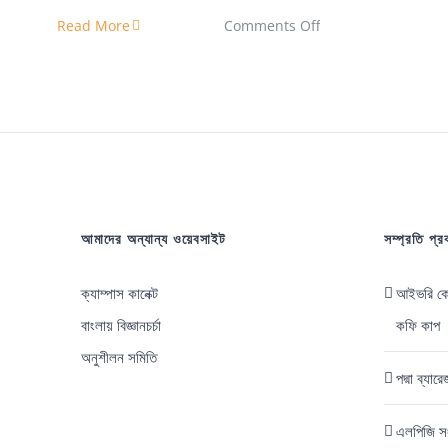
on
Read More
Comments Off
বাটা
লোকশান
করার
পেছনের
কারণগুলো
আমাদের
আমাদের অন্যান্য ওয়েবসাইট
সম্প্রতি প্
জানতে
দেয়া
ক্যাম্পাস কানেক্ট
আইভরি কোস
হয়না
বাংলায় বিজ্ঞানচর্চা
কফি কাপ
অনুশীলন সমিতি
পদ্মা ব্যা
এলপিজি সং