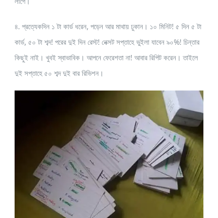
লাগে।
৪. প্রত্যেকদিন ১ টা কার্ড ধরেন, পড়েন আর মাথায় ঢুকান। ১০ মিনিট! ৫ দিন ৫ টা
কার্ড, ৫০ টা শব্দ! পরের দুই দিন রেস্ট! নেক্সট সপ্তাহে ভুইলা যাবেন ৯০%! চিন্তার
কিছুই নাই। খুবই স্বাভাবিক। আপনে ফেরেশতা না! আবার রিপিট করেন। তাইলে
দুই সপ্তাহে ৫০ শব্দ দুই বার রিভিশন।