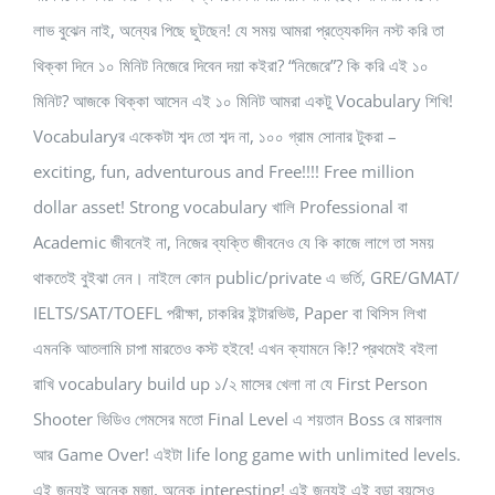
লাভ বুঝেন নাই, অন্যের পিছে ছুটছেন! যে সময় আমরা প্রত্যেকদিন নস্ট করি তা
থিক্কা দিনে ১০ মিনিট নিজেরে দিবেন দয়া কইরা? “নিজেরে”? কি করি এই ১০
মিনিট? আজকে থিক্কা আসেন এই ১০ মিনিট আমরা একটু Vocabulary শিখি!
Vocabularyর একেকটা শব্দ তো শব্দ না, ১০০ গ্রাম সোনার টুকরা –
exciting, fun, adventurous and Free!!!! Free million
dollar asset! Strong vocabulary খালি Professional বা
Academic জীবনেই না, নিজের ব্যক্তি জীবনেও যে কি কাজে লাগে তা সময়
থাকতেই বুইঝা নেন। নাইলে কোন public/private এ ভর্তি, GRE/GMAT/
IELTS/SAT/TOEFL পরীক্ষা, চাকরির ইন্টারভিউ, Paper বা থিসিস লিখা
এমনকি আতলামি চাপা মারতেও কস্ট হইবে! এখন ক্যামনে কি!? প্রথমেই বইলা
রাখি vocabulary build up ১/২ মাসের খেলা না যে First Person
Shooter ভিডিও গেমসের মতো Final Level এ শয়তান Boss রে মারলাম
আর Game Over! এইটা life long game with unlimited levels.
এই জন্যই অনেক মজা, অনেক interesting! এই জন্যই এই বুড়া বয়সেও