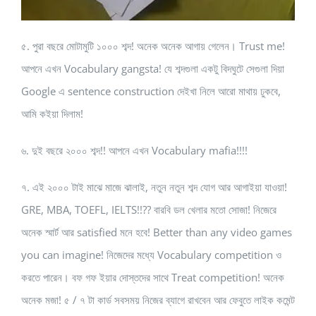
৫. পুরা বছরে মোটামুটি ১০০০ শব্দ! অনেক অনেক আগায় গেলেন। Trust me!
আপনে এখন Vocabulary gangsta! যে শব্দগুলা একটু বিদঘুটে সেগুলা দিয়া
Google এ sentence construction দেইখা নিলে আরো মাথায় ঢুকবে,
আমি কইয়া দিলাম!
৬. দুই বছরে ২০০০ শব্দ!! আপনে এখন Vocabulary mafia!!!!
৭. এই ২০০০ টাই মাঝে মাজে ঝালাই, নতুন নতুন শব্দ যোগ আর আগাইয়া যাওয়া!
GRE, MBA, TOEFL, IELTS!!?? বারবি ডল খেলার মতো সোজা! নিজেরে
অনেক স্মার্ট আর satisfied মনে হবে! Better than any video games
you can imagine! নিজেদের মধ্যে Vocabulary competition ও
করতে পারেন। বফ গফ ইয়ার দোস্তদের সাথে Treat competition! অনেক
অনেক মজা! ৫ / ৭ টা কার্ড সবসময় নিজের ব্যাগে রাখবেন আর ফেবুতে লাইক কমেন্ট