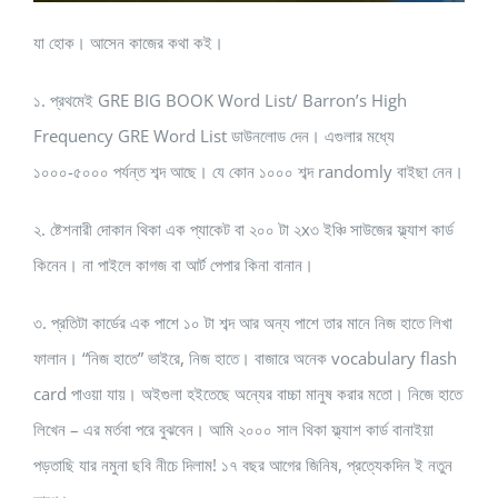
যা হোক। আসেন কাজের কথা কই।
১. প্রথমেই GRE BIG BOOK Word List/ Barron’s High
Frequency GRE Word List ডাউনলোড দেন। এগুলার মধ্যে
১০০০-৫০০০ পর্যন্ত শব্দ আছে। যে কোন ১০০০ শব্দ randomly বাইছা নেন।
২. ষ্টেশনারী দোকান থিকা এক প্যাকেট বা ২০০ টা ২x৩ ইঞ্চি সাউজের ফ্ল্যাশ কার্ড
কিনেন। না পাইলে কাগজ বা আর্ট পেপার কিনা বানান।
৩. প্রতিটা কার্ডের এক পাশে ১০ টা শব্দ আর অন্য পাশে তার মানে নিজ হাতে লিখা
ফালান। “নিজ হাতে” ভাইরে, নিজ হাতে। বাজারে অনেক vocabulary flash
card পাওয়া যায়। অইগুলা হইতেছে অন্যের বাচ্চা মানুষ করার মতো। নিজে হাতে
লিখেন – এর মর্তবা পরে বুঝবেন। আমি ২০০০ সাল থিকা ফ্ল্যাশ কার্ড বানাইয়া
পড়তাছি যার নমুনা ছবি নীচে দিলাম! ১৭ বছর আগের জিনিষ, প্রত্যেকদিন ই নতুন