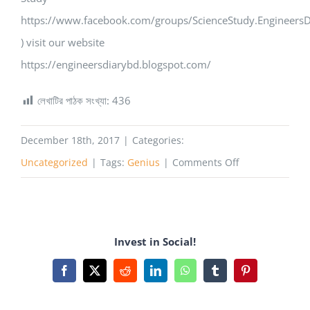
https://www.facebook.com/groups/ScienceStudy.EngineersD
) visit our website
https://engineersdiarybd.blogspot.com/
লেখাটির পাঠক সংখ্যা:
436
December 18th, 2017
|
Categories:
on
Uncategorized
|
Tags:
Genius
|
Comments Off
খেলার
চলে
Vocabulary
Invest in Social!
শিক্ষা
Facebook
X
Reddit
LinkedIn
WhatsApp
Tumblr
Pinterest