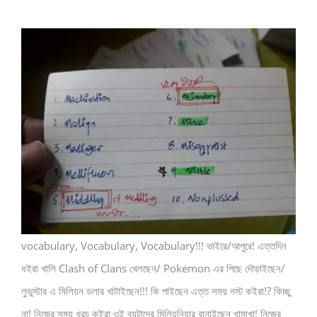
vocabulary, Vocabulary, Vocabulary!!! ভাইরে/আপুরে! এত্তদিন
ধইরা খালি Clash of Clans খেলছেন/ Pokemon এর পিছে দৌড়াইছেন/
লুডুস্টার এ মিলিয়ন ডলার খাটাইছেন!!! কি পাইছেন এত্ত সময় নস্ট কইরা!? কিচ্ছু
না! নিজের সময় খরচ কইরা ওই ব্যটাদের মিলিয়নিয়ার বানাইছেন খামাখা! নিজের