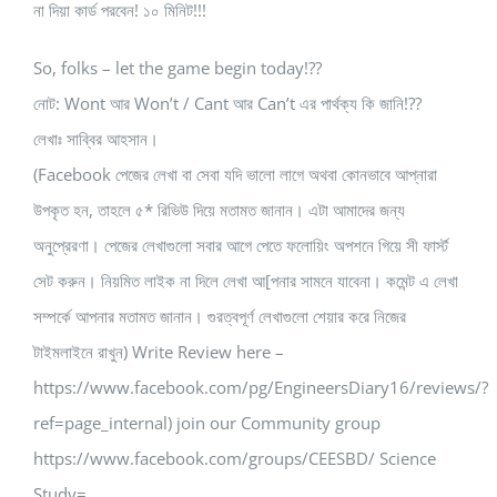
না দিয়া কার্ড পরবেন! ১০ মিনিট!!!
So, folks – let the game begin today!??
নোট: Wont আর Won’t / Cant আর Can’t এর পার্থক্য কি জানি!??
লেখাঃ সাব্বির আহসান।
(Facebook পেজের লেখা বা সেবা যদি ভালো লাগে অথবা কোনভাবে আপ্নারা
উপকৃত হন, তাহলে ৫* রিভিউ দিয়ে মতামত জানান। এটা আমাদের জন্য
অনুপ্রেরণা। পেজের লেখাগুলো সবার আগে পেতে ফলোয়িং অপশনে গিয়ে সী ফার্স্ট
সেট করুন। নিয়মিত লাইক না দিলে লেখা আ[পনার সামনে যাবেনা। কমেন্ট এ লেখা
সম্পর্কে আপনার মতামত জানান। গুরত্বপূর্ণ লেখাগুলো শেয়ার করে নিজের
টাইমলাইনে রাখুন) Write Review here –
https://www.facebook.com/pg/EngineersDiary16/reviews/?
ref=page_internal) join our Community group
https://www.facebook.com/groups/CEESBD/ Science
Study=