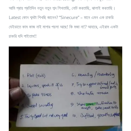
আমি প্রায় প্রতিদিন নতুন নতুন শব্দ শিখতাছি, নোট করতাছি, ঝালাই করতাছি।
Latest কোন শব্দটা শিখছি জানেন? “Sinecure” – মানে এমন এক চাকরি
যেইডাতে কাম কাজ নাই মাগার পয়সা আছে! কি মজা না!? আহারে, এইরাম একটা
চাকরি যদি পাইতাম!!