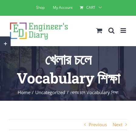
Skip
Shop
My Account
CART
to
content
Toggle
Sliding
খেলার চলে
Bar
Area
Vocabulary শিক্ষা
Home
Uncategorized
খেলার চলে Vocabulary শিক্ষা
Previous
Next