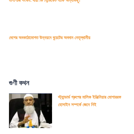
এলপিজি সংকট: দায়ী কি সিন্ডিকেট নাকি অন্যকিছু?
দেশের অবকাঠামোগত উন্নয়নে বুয়েটের অবদান নেতৃস্থানীয়
গুণী কথন
স্ট্যান্ডার্ড গ্রুপের মালিক ইঞ্জিনিয়ার মোশাররফ
হোসাইন সম্পর্কে জেনে নিই