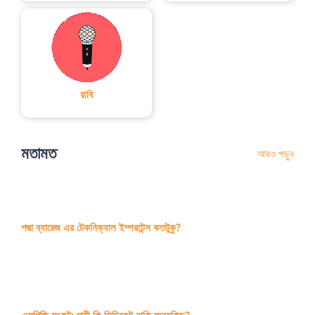
আউট রাউন্ডের
জন্য
[...]
রাবি
মতামত
আরও পড়ুন
পদ্মা ব্যারেজ এর টেকনিক্যাল ইম্পরটেন্স কতটুকু?