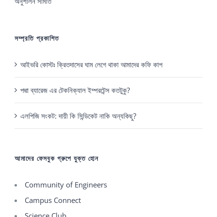
অনুশীলন সমিতি
সম্প্রতি প্রকাশিত
আইভরি কোস্টঃ ক্রিতদাসের ঘাম লেগে থাকা আমাদের কফি কাপ
পদ্মা ব্যারেজ এর টেকনিক্যাল ইম্পরটেন্স কতটুকু?
এলপিজি সংকট: দায়ী কি সিন্ডিকেট নাকি অন্যকিছু?
আমাদের ফেসবুক গ্রুপে যুক্ত হোন
Community of Engineers
Campus Connect
Science Club