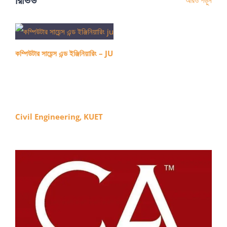
আরও পড়ুন
কম্পিউটার সায়েন্স এন্ড ইঞ্জিনিয়ারিং – JU
Civil Engineering, KUET