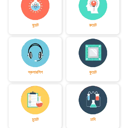
থাকা আমাদের
বুয়েট
রুয়েট
কফি কাপ
আইভোরি কোস্ট
এবং কুরাসাও-এর
খেলা। আজকে
স্কলারশিপ
কুয়েট
জিতলে বা ড্র
করলেই আইভোরি
কোস্ট তার
ইতিহাসে
প্রথমবারের মতো
চুয়েট
ঢাবি
বিশ্বকাপের নক-