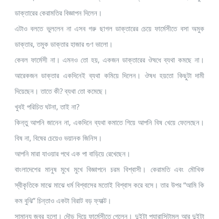
ডাক্তারের কেরামতির বিজ্ঞাপন দিলেন।
এটাও বলতে ভুললেন না এসব গরু ছাগল ডাক্তারের চেয়ে ফার্মেসীতে বসা অমুক
ডাক্তার, তমুক ডাক্তার হাজার গুণ ভালো।
কেবল ফার্মেসী না। এমনও তো হয়, একজন ডাক্তারের ঔষধে ব্যথা কমছে না।
আরেকজন ডাক্তার একদিনেই ব্যথা কমিয়ে দিলেন। ঔষধ হয়তো কিছুটা দামী
দিয়েছেন। তাতে কী? ব্যথা তো কমেছে।
খুবই পরিচিত ঘটনা, তাই না?
কিন্তু আপনি জানেন না, একদিনে ব্যথা কমাতে গিয়ে আপনি বিষ খেয়ে ফেলেছেন।
বিষ না, বিষের চেয়েও ভয়ানক জিনিস।
আপনি মারা যাওয়ার পথে এক পা বাড়িয়ে রেখেছেন।
বাংলাদেশের মানুষ মুখে মুখে বিজ্ঞাপনে চরম বিশ্বাসী। কেরামতি এবং মৌখিক
স্বীকৃতিকে মাঝে মাঝে ধর্ম বিশ্বাসের মতোই বিশ্বাস করে বসে। তার উপর “আমি কি
কম বুঝি” চিন্তাও একটা বিরাট বড় ফ্যাক্ট।
সামান্য জ্বর হলো। দৌড় দিয়ে ফার্মেসীতে গেলেন। দুইটা প্যারাসিটামল আর দুইটা