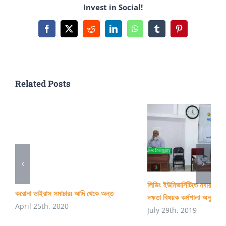
Invest in Social!
এইডস,
কলেরা,
Facebook
X
Reddit
LinkedIn
WhatsApp
Tumblr
Pinterest
সোয়াইন
ফ্লু
নয়,
Related Posts
৫০
বছর
পর
মৃত্যুর
কারণ
হবে
লিডিং ইউনিভার্সিটিতে নবায়নযোগ্
Antibiotic
করোনা ভাইরাস সমাচারঃ আদি থেকে অন্ত
দক্ষতা বিষয়ক কর্মশালা অনুষ্ঠিত
April 25th, 2020
Resistance
July 29th, 2019