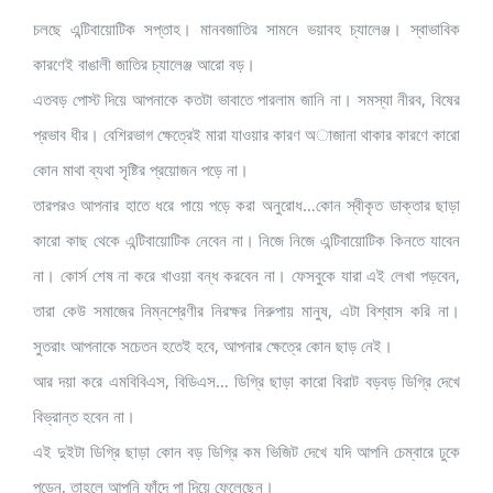
চলছে এন্টিবায়োটিক সপ্তাহ। মানবজাতির সামনে ভয়াবহ চ্যালেঞ্জ। স্বাভাবিক
কারণেই বাঙালী জাতির চ্যালেঞ্জ আরো বড়।
এতবড় পোস্ট দিয়ে আপনাকে কতটা ভাবাতে পারলাম জানি না। সমস্যা নীরব, বিষের
প্রভাব ধীর। বেশিরভাগ ক্ষেত্রেই মারা যাওয়ার কারণ অাজানা থাকার কারণে কারো
কোন মাথা ব্যথা সৃষ্টির প্রয়োজন পড়ে না।
তারপরও আপনার হাতে ধরে পায়ে পড়ে করা অনুরোধ…কোন স্বীকৃত ডাক্তার ছাড়া
কারো কাছ থেকে এন্টিবায়োটিক নেবেন না। নিজে নিজে এন্টিবায়োটিক কিনতে যাবেন
না। কোর্স শেষ না করে খাওয়া বন্ধ করবেন না। ফেসবুকে যারা এই লেখা পড়বেন,
তারা কেউ সমাজের নিম্নশ্রেণীর নিরক্ষর নিরুপায় মানুষ, এটা বিশ্বাস করি না।
সুতরাং আপনাকে সচেতন হতেই হবে, আপনার ক্ষেত্রে কোন ছাড় নেই।
আর দয়া করে এমবিবিএস, বিডিএস… ডিগ্রি ছাড়া কারো বিরাট বড়বড় ডিগ্রি দেখে
বিভ্রান্ত হবেন না।
এই দুইটা ডিগ্রি ছাড়া কোন বড় ডিগ্রি কম ভিজিট দেখে যদি আপনি চেম্বারে ঢুকে
পড়েন, তাহলে আপনি ফাঁদে পা দিয়ে ফেলেছেন।