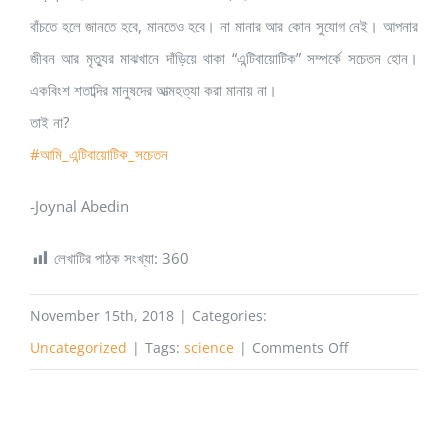
বাঁচতে হলে জানতে হবে, মানতেও হবে। না মানার আর কোন সুযোগ নেই। আপনার
জীবন আর মৃত্যুর মাঝখানে দাঁড়িয়ে থাকা “এন্টিবায়োটিক” সম্পর্কে সচেতন হোন।
একবিংশ শতাব্দির মানুষদের আত্মহত্যা করা মানায় না।
তাই না?
#আমি_এন্টিবায়োটিক_সচেতন
-Joynal Abedin
লেখাটির পাঠক সংখ্যা:
360
November 15th, 2018
|
Categories:
on
Uncategorized
|
Tags:
science
|
Comments Off
যুদ্ধ,
বিগ্রহ,
দুর্যোগ,