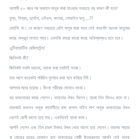
আগামী ৫০ বছর পর অকালে মানুষ মারা যাওয়ার সবচেয়ে বড় কারণ কী হবে?
যুদ্ধ, বিগ্রহ, দুর্যোগ, এইডস, কলেরা, সোয়াইন ফ্লু….??
মোটেই না। যে কারণে সবচেয়ে বেশি মানুষ মারা যাবে সেই কারণটা অনেক মানুষের
কাছে অদ্ভূত লাগতে পারে। এমনকি কারো কারো কাছে অবিশ্বাস্যও মনে হবে।
এন্টিবায়োটিক রেজিসটেন্স!
জিনিসটা কী?
জিনিষটা যতটা ভয়াবহ, ব্যাখা করা ততটাই সহজ।
তার আগে কয়েকটা পরিচিত দৃশ্যের কথা মনে করিয়ে দিই।
আপনার জ্বর হয়েছে। কিংবা শরীরের কোথাও ব্যথা।
বড় ডাক্তারের কাছে গেলেন। ডাক্তার ঔষধ দিলেন। ব্যথা তিন দিনেও কমে না।
তারপরই শুনলেন অমুক ফার্মেসীতে বসা ক্লাস নাইন পাশ অমুক ডাক্তারের ঔষধ
খেলেই রোগী ভালো হয়ে যায়। একদিনেই ব্যথা কমে।
আপনি গেলেন এবং তিন চারশ টাকার ঔষধ খেয়ে ভালো হয়ে গেলেন। তারপর পাড়ার
বা মোড়ের চায়ের দোকানে বসে ডাক্তারের গোষ্ঠী উদ্ধারবশত আপনি সেই অমুক