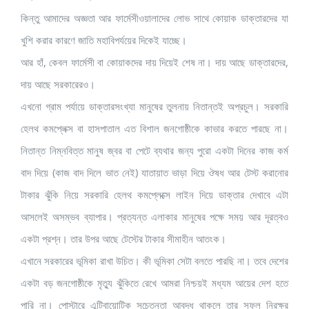
কিন্তু আমাদের অজ্ঞতা আর ফার্মেসীওয়ালাদের লোভ সাথে কোয়াক ডাক্তারদের যা
খুশি করার কারণে জাতি মহাবিপর্যয়ের দিকেই যাচ্ছে।
আর হাঁ, কেবল ফার্মেসী বা কোয়াকদের দায় দিয়েই শেষ না। দায় আছে ডাক্তারদের,
দায় আছে সরকারেরও।
এখনো গ্রাম পর্যায়ে ডাক্তারসংখ্যা মানুষের তুলনায় নিতান্তই অপ্রচুল। সরকারি
হেলথ কমপ্লেক্স বা হাসপাতাল এত বিশাল জনগোষ্ঠীকে কাভার করতে পারছে না।
নিতান্ত নিম্নবিত্ত মানুষ জ্বর বা পেটে ব্যথার জন্য পুরো একটা দিনের কাজ কর্ম
বাদ দিয়ে (কাজ বাদ দিলে ভাত নেই) যাতায়াত ভাড়া দিয়ে ঔষধ আর টেস্ট করানোর
টাকার ঝুঁকি নিয়ে সরকারি হেলথ কমপ্লেক্সে লাইন দিয়ে ডাক্তার দেখাবে এটা
আসলেই অসম্ভব ব্যাপার। প্রত্যন্ত এলাকার মানুষের পক্ষে সময় আর দূরত্বও
একটা প্রশ্ন। তার উপর আছে টেস্টের টাকার সীমাহীন আতংক।
এখানে সরকারের ভূমিকা রাখা উচিত। কী ভূমিকা সেটা বলতে পারছি না। তবে দেশের
একটা বড় জনগোষ্ঠীকে মৃত্যু ঝুঁকিতে রেখে আমরা নিশ্চয়ই মধ্যম আয়ের দেশ হতে
পারি না। পোস্টারে এন্টিবায়োটিক সচেতনতা আবদ্ধ থাকলে তার সুফল নিরক্ষর