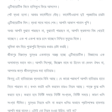
এন্টিবায়োটিক কিনে হাসিমুখে ফিরে আসলেন।
পেট ব্যথা হলো। আবার ফার্মেসীতে দৌড়। ফার্মেসীওয়ালা দুই প্রজাতির চারটা
এন্টিবায়োটিক দিল। ব্যথা সাথে সাথে শেষ। আপনি আকাশ পাতাল খুশি।
অথচ আপনি বুঝতে পারছেন না, বুঝতেই পারছেন না, আপনি ক্রমাগত বিষ খেয়েই
যাচ্ছেন। এক পা একপা করে চলে যাচ্ছেন নিশ্চিত মৃত্যুর দিকে।
ভূমিকা বাদ দিয়ে পুরোপুরি ক্লিয়ার করার চেষ্টা করছি।
জীবাণুর বিরুদ্ধে যুদ্ধের একমাত্র অস্ত্র হচ্ছে এন্টিবায়োটিক। বিজ্ঞানের এক
অসামান্য মহান দান। আপনি সিপ্রো, জিমেক্স নামে যা চিনেন তা কেবল ঔষধ না,
আপনার জন্য জীবনযুদ্ধের মহা হাতিয়ার।
কিন্তু এই হাতিয়ারের ব্যবহার বিধি আছে। যে কারো পরামর্শে আপনি হাতিয়ার হাতে
নিতে পারবেন না। কখন কয়টা গুলি করবেন তারও নিয়ম আছে। শত্রু বুঝে গুলি
করতে হবে। করতে হবে নির্দিষ্ট সময়ে নির্দিষ্ট সংখ্যক, নির্দিষ্ট সময়ে। কারণ গুলি
সংখ্যা সীমিত। যুদ্ধের নিয়মে গুলি না করলে গুলির অভাবে প্রতিপক্ষের হামলায়
আপনি মারা যাবেন। এটাই তো নিয়ম হওয়া উচিত, তাই না?