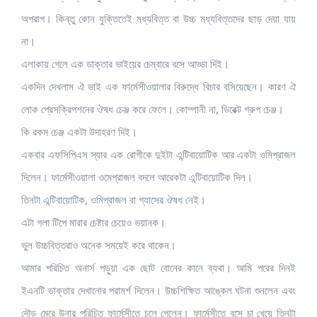
অপরাগ। কিন্তু কোন যুক্তিতেই মধ্যবিত্ত বা উচ্চ মধ্যবিত্তদের ছাড় দেয়া যায়
না।
এলাকায় গেলে এক ডাক্তার ভাইয়ের চেম্বারে বসে আড্ডা দিই।
একদিন দেখলাম ঐ ভাই এক ফার্মেসীওয়ালার বিরুদ্ধে বিচার বসিয়েছেন। কারণ ঐ
লোক প্রেসক্রিপশনের ঔষধ চেঞ্জ করে ফেলে। কোম্পানী না, ডিরেক্ট গ্রুপ চেঞ্জ।
কি রকম চেঞ্জ একটা উদাহরণ দিই।
একবার এফসিপিএস স্যার এক রোগীকে দুইটা এন্টিবায়োটিক আর একটা ওমিপ্রাজল
দিলেন। ফার্মেসীওয়ালা ওমেপ্রাজল বদলে আরেকটা এন্টিবায়োটিক দিল।
তিনটা এন্টিবায়োটিক, ওমিপ্রাজল বা গ্যাসের ঔষধ নেই।
এটা গলা টিপে মারার চেষ্টার চেয়েও ভয়ানক।
ভুল উচ্চবিত্তরাও অনেক সময়েই করে থাকেন।
আমার পরিচিত অনার্স পড়ুয়া এক ছোট বোনের কানে ব্যথা। আমি পরের দিনই
ইএনটি ডাক্তার দেখানোর পরামর্শ দিলেন। উচ্চশিক্ষিত আঙ্কেল ঘটনা শুনলেন এবং
দৌড় মেরে উনার পরিচিত ফার্মেসীতে চলে গেলেন। ফার্মেসীতে বসে চা খেয়ে তিনটা