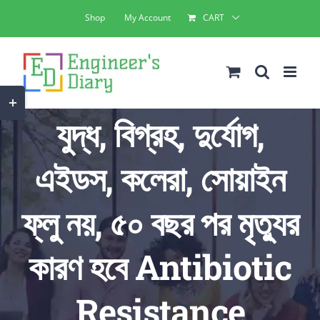
Skip
Shop
My Account
CART
to
content
Toggle
যুদ্ধ, বিগ্রহ, দুর্যোগ,
Sliding
Bar
এইডস, কলেরা, সোয়াইন
Area
ফ্লু নয়, ৫০ বছর পর মৃত্যুর
কারণ হবে Antibiotic
Resistance