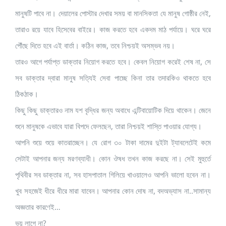
মানুষটি পাবে না। দেয়ালের পোস্টার দেখার সময় বা মানসিকতা যে মানুষ গোষ্ঠীর নেই,
তারাও রয়ে যাবে হিসেবের বাইরে। কাজ করতে হবে একদম মাঠ পর্যায়ে। ঘরে ঘরে
পৌঁছে দিতে হবে এই বার্তা। কঠিন কাজ, তবে নিশ্চয়ই অসম্ভব নয়।
তারও আগে পর্যাপ্ত ডাক্তার নিয়োগ করতে হবে। কেবল নিয়োগ করেই শেষ না, সে
সব ডাক্তার দ্বারা মানুষ সত্যিই সেবা পাচ্ছে কিনা তার তদারকিও থাকতে হবে
ঠিকঠাক।
কিছু কিছু ডাক্তারও নাম যশ বৃদ্ধির জন্য অবাধে এন্টিবায়োটিক দিয়ে থাকেন। জেনে
শুনে মানুষকে এভাবে যারা বিপদে ফেলছেন, তারা নিশ্চয়ই শাস্তি পাওয়ার যোগ্য।
আপনি শুয়ে শুয়ে কাতরাচ্ছেন। যে রোগ ৩০ টাকা দামের দুইটা ট্যাবলেটেই কমে
সেটাই আপনার জন্য মরণব্যাধী। কোন ঔষধ তখন কাজ করছে না। সেই মুহুর্তে
পৃথিবীর সব ডাক্তার না, সব হাসপাতাল গিলিয়ে খাওয়ালেও আপনি ভালো হবেন না।
খুব সহজেই ধীরে ধীরে মারা যাবেন। আপনার কোন দোষ না, বদঅভ্যাস না..সামান্য
অজ্ঞতার কারণেই…
ভয় লাগে না?