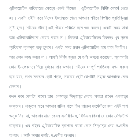
এন্টিবায়োটিক হাতিয়ারের ক্ষেত্রে একই হিসেবে। এন্টিবায়োটিক নির্দিষ্ট কোর্সে খেতে
হয়। একটা দুইটা করে নিজের ইচ্ছামতো খেলে আপনার শরীরে বিপরীত প্রতিক্রিয়া
সৃষ্টি হবে। শরীরের জীবাণু এই ঔষধে পরিচিত হতে শুরু করবে। একটা সময় তারা
আর এন্টিবায়োটিককে কেয়ার করবে না। নিজেরা এন্টিবায়োটিকের বিরুদ্ধে খুব দ্রুত
প্রতিরক্ষা ব্যবস্থা গড়ে তুলবে। একটা সময় মহান এন্টিবায়োটিক হয়ে যাবে বিষহীন।
আর কোন কাজ করবে না। আপনি নির্বিষ জ্বরে যে গুলি অপচয় করেছেন, প্রাণঘাতী
কোন ইনফেকশনে গিয়ে বুঝবেন তার অভাব। শরীরের সম্পূর্ণ প্রতিরক্ষা যখন ধ্বংস
হয়ে যাবে, তখন সবচেয়ে ছোট শত্রু, সবচেয়ে ছোট রোগটাই সহজে আপনাকে মেরে
ফেলবে।
কখন কবে কোনটা খাবেন তার একমাত্র সিদ্ধান্ত নেয়ার ক্ষমতা রাখেন একমাত্র
ডাক্তার। ডাক্তার মানে আপনার বাড়ির পাশে তিন তাকের ফার্মেসীতে বসা এইট পাশ
অমুক মিয়া না, ডাক্তার মানে কেবল এমবিবিএস, বিডিএস কিংবা যে কোন রেজিস্টার্ড
ডাক্তার। এর বাইরে এন্টিবায়োটিক ব্যাপারে কারো কোন সিদ্ধান্ত নেয়া দণ্ডনীয়
অপরাধ। আমি আবার বলছি, দণ্ডনীয় অপরাধ।