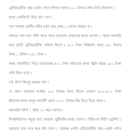
এন্টিবায়োটিক আর একটা পেইন কিলার সমেত ৮০০ টাকার ঔষধ নিয়ে ফিরলেন।
ব্যথা একদিনেই উড়ে চলে গেল।
তবে সমস্যা রোগীর শরীর দুর্বল হয়ে গেছে। খেতেও পারছে না।
ঔষধের নাম শুনে আমি সাথে সাথে ডাক্তার দেখানোর জন্য বললাম। স্যার বকাবকি
করে দুইটা এন্টিবায়োটিক কমিয়ে দিলেন। ৪০০ টাকা ভিজিটের সাথে ১৫০ টাকার
ঔষধ। টোটাল ৫৫০ টাকা।
অথচ ফার্মেসীতে গিয়ে ডাক্তারের ৪০০ টাকা বাঁচানোর জন্য উল্টো আরো ২৫০ টাকা
বেশি দিতে হলো।
এই ঘটনা কিন্তু বারবার ঘটে।
যে রোগে ডাক্তার সর্বোচ্চ ২০০ টাকার ঔষধ দিতেন সেখানে ৪০০-৫০০ টাকা
বাঁচানোর জন্য মানুষ ফার্মেসী থেকে ১০০০ টাকার বিষ কিনে নিয়ে আসে।
আরেকটা ঘটনা। প্রায় ১০ বছর আগের।
বিশ্ববিদ্যালয় পড়ুয়া ভাই কোয়াক ডেন্টিস্টের কাছে গেলেন। বিডিএস বিহীন ডেন্টিস্ট।
কোয়াক চোখ বন্ধ করে দাঁত তুলল। তারপর একটা এন্টিবায়োটিক আর একটা পেইন