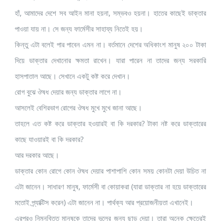
হাঁ, আমাদের দেশে সব আইন মানা হয়না, সম্ভবও হয়না। হাতের কাছেই ডাক্তার
পাওয়া যায় না। সে জন্য ফার্মেসীর সাহায্য নিতেই হয়।
কিন্তু এটা বলেই পার পাবেন এমন না। বর্তমানে দেশের অধিকাংশ মানুষ ২০০ টাকা
দিয়ে ডাক্তার দেখানোর ক্ষমতা রাখেন। যারা পারেন না তাদের জন্য সরকারি
হাসপাতাল আছে। সেখানে একটু কষ্ট করে দেখান।
রোগ বুঝে ঔষধ দেয়ার জন্য ডাক্তার লাগে না।
আসলেই বেশিরভাগ রোগের ঔষধ মুখে মুখে জানা আছে।
তাহলে এত কষ্ট করে ডাক্তার হওয়ারই বা কি দরকার? টাকা নষ্ট করে ডাক্তারের
কাছে যাওয়ারই বা কি দরকার?
আর দরকার আছে।
ডাক্তার কোন রোগে কোন ঔষধ দেয়ার পাশাপাশি কোন সময় কোনটা দেয়া উচিত না
এটা জানেন। সাধারণ মানুষ, ফার্মেসী বা কোয়াকরা (যারা ডাক্তার না হয়ে ডাক্তারের
মতোই প্র্যাক্টিস করেন) এটা জানেন না। পার্থক্য আর প্রয়োজনীয়তা এখানেই।
এরপরও নিম্নবিত্ত মানুষকে তাদের ভুলের জন্য ছাড় দেয়া। তারা অনেক ক্ষেত্রেই