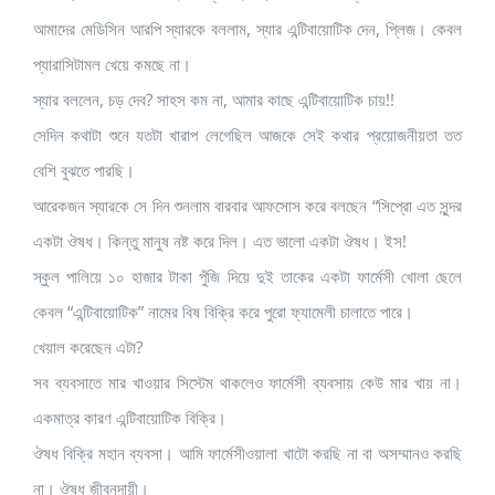
আমাদের মেডিসিন আরপি স্যারকে বললাম, স্যার এন্টিবায়োটিক দেন, প্লিজ। কেবল
প্যারাসিটামল খেয়ে কমছে না।
স্যার বললেন, চড় দেব? সাহস কম না, আমার কাছে এন্টিবায়োটিক চায়!!
সেদিন কথাটা শুনে যতটা খারাপ লেগেছিল আজকে সেই কথার প্রয়োজনীয়তা তত
বেশি বুঝতে পারছি।
আরেকজন স্যারকে সে দিন শুনলাম বারবার আফসোস করে বলছেন “সিপ্রো এত সুন্দর
একটা ঔষধ। কিন্তু মানুষ নষ্ট করে দিল। এত ভালো একটা ঔষধ। ইস!
স্কুল পালিয়ে ১০ হাজার টাকা পুঁজি দিয়ে দুই তাকের একটা ফার্মেসী খোলা ছেলে
কেবল “এন্টিবায়োটিক” নামের বিষ বিক্রি করে পুরো ফ্যামেলী চালাতে পারে।
খেয়াল করেছেন এটা?
সব ব্যবসাতে মার খাওয়ার সিস্টেম থাকলেও ফার্মেসী ব্যবসায় কেউ মার খায় না।
একমাত্র কারণ এন্টিবায়োটিক বিক্রি।
ঔষধ বিক্রি মহান ব্যবসা। আমি ফার্মেসীওয়ালা খাটো করছি না বা অসম্মানও করছি
না। ঔষধ জীবনদায়ী।