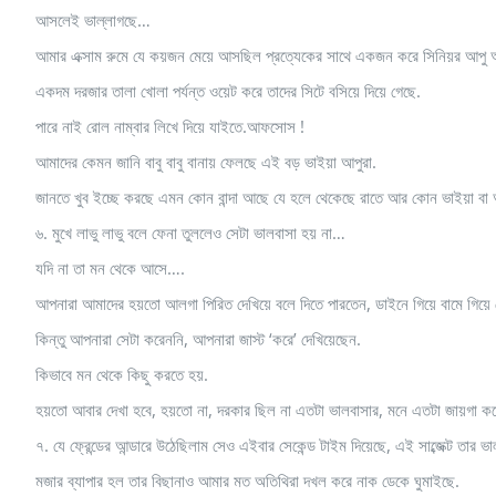
আসলেই ভাল্লাগছে…
আমার এক্সাম রুমে যে কয়জন মেয়ে আসছিল প্রত্যেকের সাথে একজন করে সিনিয়র আপ
একদম দরজার তালা খোলা পর্যন্ত ওয়েট করে তাদের সিটে বসিয়ে দিয়ে গেছে.
পারে নাই রোল নাম্বার লিখে দিয়ে যাইতে.আফসোস !
আমাদের কেমন জানি বাবু বাবু বানায় ফেলছে এই বড় ভাইয়া আপুরা.
জানতে খুব ইচ্ছে করছে এমন কোন বান্দা আছে যে হলে থেকেছে রাতে আর কোন ভাইয়া বা 
৬. মুখে লাভু লাভু বলে ফেনা তুললেও সেটা ভালবাসা হয় না…
যদি না তা মন থেকে আসে….
আপনারা আমাদের হয়তো আলগা পিরিত দেখিয়ে বলে দিতে পারতেন, ডাইনে গিয়ে বামে গিয়ে 
কিন্তু আপনারা সেটা করেননি, আপনারা জাস্ট ‘করে’ দেখিয়েছেন.
কিভাবে মন থেকে কিছু করতে হয়.
হয়তো আবার দেখা হবে, হয়তো না, দরকার ছিল না এতটা ভালবাসার, মনে এতটা জায়গা কর
৭. যে ফ্রেন্ডের আন্ডারে উঠেছিলাম সেও এইবার সেকেন্ড টাইম দিয়েছে, এই সাব্জেক্ট তার ভ
মজার ব্যাপার হল তার বিছানাও আমার মত অতিথিরা দখল করে নাক ডেকে ঘুমাইছে.