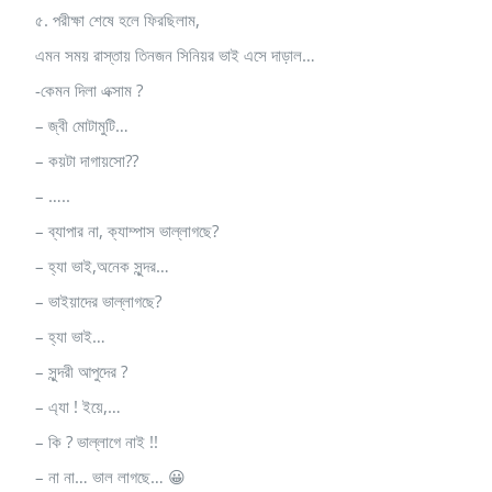
৫. পরীক্ষা শেষে হলে ফিরছিলাম,
এমন সময় রাস্তায় তিনজন সিনিয়র ভাই এসে দাড়াল…
-কেমন দিলা এক্সাম ?
– জ্বী মোটামুটি…
– কয়টা দাগায়সো??
– …..
– ব্যাপার না, ক্যাম্পাস ভাল্লাগছে?
– হ্যা ভাই,অনেক সুন্দর…
– ভাইয়াদের ভাল্লাগছে?
– হ্যা ভাই…
– সুন্দরী আপুদের ?
– এ্যা ! ইয়ে,…
– কি ? ভাল্লাগে নাই !!
– না না… ভাল লাগছে… 😀