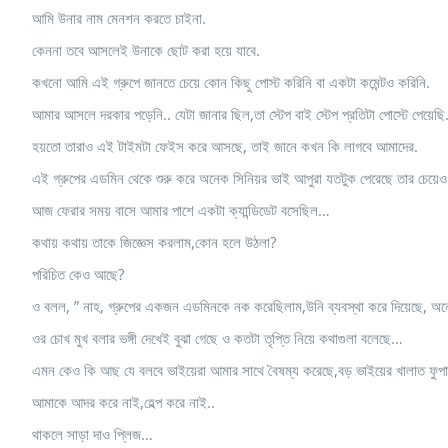
আমি উনার নাম মেনশন করতে চাইনা.
কেননা তবে আসলেই উনাকে ছোট করা হয়ে যাবে.
কখনো আমি এই গ্রুপে জানতে চেয়ে কোন কিছু পোস্ট করিনি বা একটা কমেন্টও করিনি.
আমার আসলে দরকার পড়েনি.. যেটা জানার ছিল,তা স্টেপ বাই স্টেপ প্রতিটা পোস্টে পেয়েছ
হয়তো তারাও এই টাইমটা ফেইস করে আসছে, তাই জানে কখন কি লাগবে আমাদের.
এই গ্রুপের এডমিন থেকে শুরু করে অনেক সিনিয়র ভাই আপুরা যতটুক পেরেছে তার চেয়েও 
আজ ফেরার সময় বাসে আমার পাশে একটা ক্যান্ডিডেট বসেছিল…
কথায় কথায় তাকে জিজ্ঞেস করলাম,কোন হলে উঠলা?
পরিচিত কেও আছে?
ও বলল, ” নাহ, গ্রুপের একজন এডমিনকে নক করেছিলাম,উনি ব্যবস্থা করে দিয়েছে, 
ওর চোখ মুখ বলার ভঙ্গী দেখেই বুঝা গেছে ও কতটা তৃপ্তি নিয়ে কথাগুলা বলেছে…
এমন কেও কি আছ যে বলবে ভাইয়েরা আমার সাথে বৈষম্য করেছে,বড় ভাইয়ের খালাত ফুপ
আমাকে আদর করে নাই,হেল্প করে নাই..
থাকলে সাড়া দাও প্লিজ…