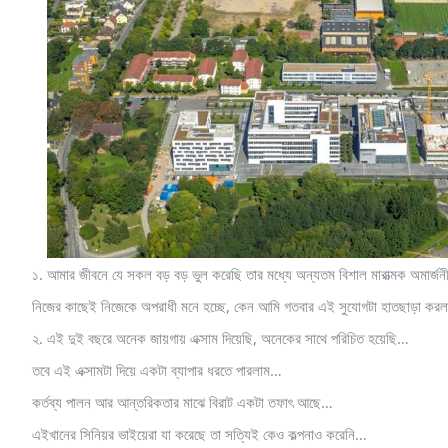
১. আমার জীবনে যে সকল বড় বড় ভুল করেছি তার মধ্যে অন্যতম বিশাল মারাত্মক অমার্জনী
নিজের কাছেই নিজেকে অপরাধী মনে হচ্ছে, কেন আমি গতবার এই সুযোগটা হাতছাড়া করল
২. এই দুই বছরে অনেক জায়গায় এক্সাম দিয়েছি, অনেকের সাথে পরিচিত হয়েছি…
তবে এই এক্সামটা দিয়ে একটা ব্যাপার ধরতে পারলাম…
কর্তব্য পালন আর আন্তরিকতার মাঝে বিরাট একটা তফাৎ আছে…
এইখানের সিনিয়র ভাইয়েরা যা করেছে তা সত্যিই কেও কল্পনাও করেনি…