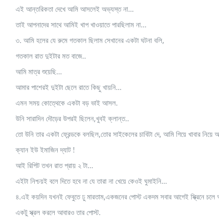
এই আন্তরিকতা দেখে আমি আসলেই অভ্যস্ত না…
তাই আপনাদের সাথে আমিই খাপ খাওয়াতে পারছিলাম না…
৩. আমি হলের যে রুমে গতকাল ছিলাম সেখানের একটা ঘটনা বলি,
গতকাল রাত দুইটার মত বাজে..
আমি মাত্র শুয়েছি…
আমার পাশেরই দুইটা ছেলে রাতে কিছু খায়নি…
এমন সময় কোত্থেকে একটা বড় ভাই আসল.
উনি সারাদিন দৌড়ের উপরই ছিলেন,খুবই ক্লান্ত..
তো উনি তার একটা ফ্রেন্ডকে বলছিল,তোর সাইকেলের চাবিটা দে, আমি গিয়ে খাবার নিয়ে 
ক্যান ইউ ইমাজিন দ্যাট !
আই রিপিট তখন রাত প্রায় ২ টা…
এইটা নিশ্চয়ই বলে দিতে হবে না যে তারা না খেয়ে কেওই ঘুমাইনি…
৪.এই কয়দিন যখনই ফেবুতে ঢু মারতাম,একজনের পোস্ট একদম সবার আগেই স্ক্রিনে চ
একটু স্ক্রল করলে আবারও তার পোস্ট.