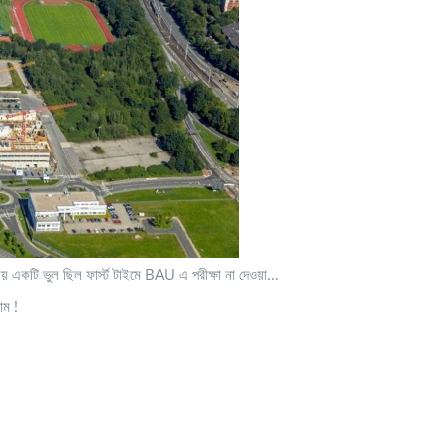
য় একটি ভুল ছিল ফার্স্ট টাইমে BAU এ পরীক্ষা না দেওয়া…
াম !