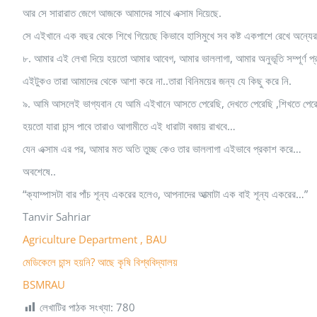
আর সে সারারাত জেগে আজকে আমাদের সাথে এক্সাম দিয়েছে.
সে এইখানে এক বছর থেকে শিখে গিয়েছে কিভাবে হাসিমুখে সব কষ্ট একপাশে রেখে অন্যের
৮. আমার এই লেখা দিয়ে হয়তো আমার আবেগ, আমার ভাললাগা, আমার অনুভূতি সম্পূর্ণ প্র
এইটুকও তারা আমাদের থেকে আশা করে না..তারা বিনিময়ের জন্য যে কিছু করে নি.
৯. আমি আসলেই ভাগ্যবান যে আমি এইখানে আসতে পেরেছি, দেখতে পেরেছি ,শিখতে পের
হয়তো যারা চান্স পাবে তারাও আগামীতে এই ধারাটা বজায় রাখবে…
যেন এক্সাম এর পর, আমার মত অতি তুচ্ছ কেও তার ভাললাগা এইভাবে প্রকাশ করে…
অবশেষে..
“ক্যাম্পাসটা বার পাঁচ শূন্য একরের হলেও, আপনাদের আত্মাটা এক বাই শূন্য একরের…”
Tanvir Sahriar‎
Agriculture Department , BAU
মেডিকেলে চান্স হয়নি? আছে কৃষি বিশ্ববিদ্যালয়
BSMRAU
লেখাটির পাঠক সংখ্যা:
780