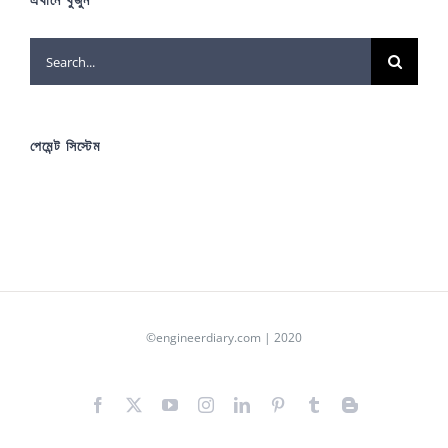
Search
for:
পেমেন্ট সিস্টেম
©engineerdiary.com | 2020
Facebook
X
YouTube
Instagram
LinkedIn
Pinterest
Tumblr
Blogger