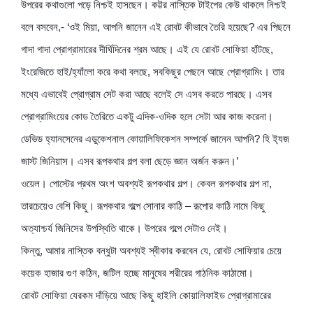
উপরের কথাগুলো পড়ে নিশ্চই হাসছেন। কট্টর নাস্তিক টাইপের কেউ থাকলে নিশ্চই
বলে বসবেন,- ‘ওই মিয়া, আপনি জানেন এই রোবট কীভাবে তৈরি হয়েছে? এর পিছনে
গাদা গাদা প্রোগ্রামারের দীর্ঘিদিনের শ্রম আছে। এই যে রোবট সোফিয়া হাঁটছে,
ইংরেজিতে হাই/হ্যাঁলো করে কথা বলছে, সবকিছুর পেছনে আছে প্রোগ্রামিং। তার
মধ্যে এভাবেই প্রোগ্রাম সেট করা আছে বলেই সে এসব করতে পারছে। এসব
প্রোগ্রামিংয়ের কোড তৈরিতে একটু এদিক-ওদিক হলে সেটা আর কাজ করেনা।
ডেভিড হ্যানসেনের এডুকেশনাল কোয়ালিফিকেশন সম্পর্কে জানেন আপনি? হি ই্যজ
জাস্ট জিনিয়াস। এসব রূপকথার গল্প বলা ছেড়ে জ্ঞান অর্জন করুন।’
ওয়েল। পোস্টের প্রথম অংশ অবশ্যই রূপকথার গল্প। কেবল রূপকথার গল্প না,
তারচেয়েও বেশি কিছু। রূপকথার গল্পে সোনার কাঠি – রূপোর কাঠি নামে কিছু
অত্যাশ্চর্য জিনিসের উপস্থিতি থাকে। উপরের গল্পে সেটাও নেই।
কিন্তু, আমার নাস্তিক বন্ধুটা অবশ্যই স্বীকার করবেন যে, রোবট সোফিয়ার চেয়ে
কয়েক হাজার গুণ কঠিন, জটিল হচ্ছে মানুষের শরীরের গাঠনিক কাঠামো।
রোবট সোফিয়া যেরকম দাঁড়িয়ে আছে কিছু হাইলি কোয়ালিফাইড প্রোগ্রামারের