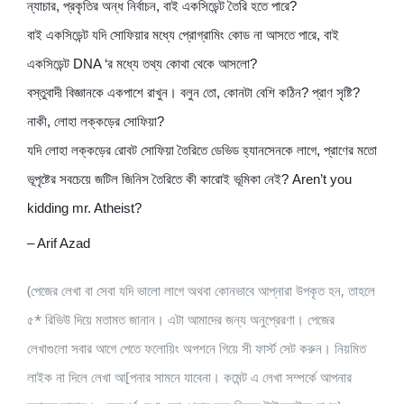
ন্যাচার, প্রকৃতির অন্ধ নির্বাচন, বাই একসিডেন্ট তৈরি হতে পারে?
বাই একসিডেন্ট যদি সোফিয়ার মধ্যে প্রোগ্রামিং কোড না আসতে পারে, বাই
একসিডেন্ট DNA ‘র মধ্যে তথ্য কোথা থেকে আসলো?
বস্তুবাদী বিজ্ঞানকে একপাশে রাখুন। বলুন তো, কোনটা বেশি কঠিন? প্রাণ সৃষ্টি?
নাকী, লোহা লক্কড়ের সোফিয়া?
যদি লোহা লক্কড়ের রোবট সোফিয়া তৈরিতে ডেভিড হ্যানসেনকে লাগে, প্রাণের মতো
ভূপৃষ্টের সবচেয়ে জটিল জিনিস তৈরিতে কী কারোই ভূমিকা নেই? Aren’t you
kidding mr. Atheist?
– Arif Azad
(পেজের লেখা বা সেবা যদি ভালো লাগে অথবা কোনভাবে আপ্নারা উপকৃত হন, তাহলে
৫* রিভিউ দিয়ে মতামত জানান। এটা আমাদের জন্য অনুপ্রেরণা। পেজের
লেখাগুলো সবার আগে পেতে ফলোয়িং অপশনে গিয়ে সী ফার্স্ট সেট করুন। নিয়মিত
লাইক না দিলে লেখা আ[পনার সামনে যাবেনা। কমেন্ট এ লেখা সম্পর্কে আপনার