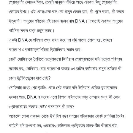
প্রোগ্রামিং কোডের উপর, তেমনি মানুষও দাঁড়িয়ে আছে এরকম কিছু প্রোগ্রামিং
কোডের উপর। এই কোডগুলো বলে দেয় মানুষ কেমন হবে, কী পছন্দ করবে, কী করবে
ইত্যাদি। মানুষের শরীরের এই কোড বক্সের নাম DNA। এখানেই একজন মানুষের
গাঠনিক সকল তথ্য মজুদ আছে।
একটা DNA যে পরিমাণ তথ্য ধারণ করে, তা যদি খাতায় তোলা হয়, তাহলে
কয়েক’শ এনসাইক্লোপিডিয়া ব্রিটানিকার সমান হবে।
রোবট সোফিয়াকে তৈরিতে এত্তোগুলো জিনিয়াস প্রোগ্রামারের যদি এত্তো পরিশ্রম
দরকার হয়, সোফিয়ার চেয়ে কয়েকশো হাজার গুণ জটিল কাঠামোর মানুষ তৈরিতে কী
কোন ইন্টেলিজেন্সের হাত নেই?
সোফিয়ার মধ্যে প্রোগ্রামিং কোড সেট করতে যদি জিনিয়াস ডেভিড হ্যানসেনের
দরকার পড়ে, DNA ‘র মধ্যে এতো বিশাল পরিমাণের তথ্য দেওয়ার জন্য কী কোন
প্রোগ্রামারের দরকার নেই? কমনসেন্স কী বলে?
অকেজো লোহা লক্কড় থেকে দীর্ঘ বিশ বছর সময়ের পরিক্রমায় রোবট সোফিয়া তৈরির
কাহিনী যদি রূপকথা হয়, এরচেয়েও জটিলতম প্রক্রিয়ার মানবশরীর কীভাবে বাই