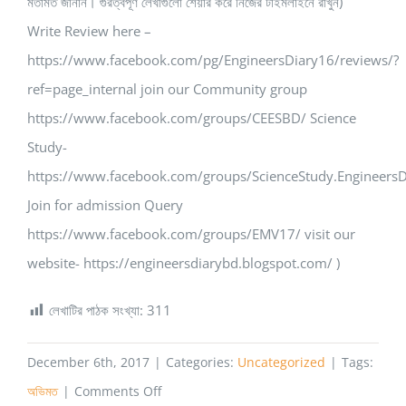
মতামত জানান। গুরত্বপূর্ণ লেখাগুলো শেয়ার করে নিজের টাইমলাইনে রাখুন)
Write Review here –
https://www.facebook.com/pg/EngineersDiary16/reviews/?
ref=page_internal join our Community group
https://www.facebook.com/groups/CEESBD/ Science
Study-
https://www.facebook.com/groups/ScienceStudy.EngineersD
Join for admission Query
https://www.facebook.com/groups/EMV17/ visit our
website- https://engineersdiarybd.blogspot.com/ )
লেখাটির পাঠক সংখ্যা:
311
December 6th, 2017
|
Categories:
Uncategorized
|
Tags:
on
অভিমত
|
Comments Off