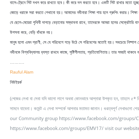
বাসে-ট্রেনে সিট দখল করে রাখতে হবে। কী করে দল করতে হবে। একটি সিট রাখার মতো তুচ্ছ
জোড়ে ধরাকে সরা করতে শেখানো হয়। আমাদের নবীনারা শিক্ষা পায় হলে গ্রুপিং করার। শিক্ষা
যে ছেলে-মেয়েরা পৃথিবী দাপড়ে বেড়ানোর সম্ভাবনা রাখে, তাদেরকে আমরা হলের সেক্রেটারি বা
উপসনা করে, বেড়ি বাঁধকে নয়।
মানুষ হলো এমন প্রাণী, সে যে পরিবেশে গড়ে উঠে সে পরিবেশের মতোই হয়। সবচেয়ে নিষ্পাপ মে
নবীনকে বিশ্ববিদ‍্যালয় ব‍্যস্ত রাখবে কাজে, সৃষ্টিশীলতায়, প্রতিযোগিতায়। তার সময়ই থাকবে ন
……….
Rauful Alam
নিউইয়র্ক
(পেজের লেখা বা সেবা যদি ভালো লাগে অথবা কোনভাবে আপ্নারা উপকৃত হন, তাহলে ৫* 
সামনে যাবেনা। কমেন্ট এ লেখা সম্পর্কে আপনার মতামত জানান। গুরত্বপূর্ণ
our Community group https://www.facebook.com/groups/CEE
https://www.facebook.com/groups/EMV17/ visit our website-