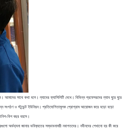
ে। আমাদের সাথে কথা বলে। ল‍্যাবের ফ‍্যাসিলিটি দেখে। বিভিন্ন প্রফেসরদের ল‍্যাব ঘুরে ঘুরে 
ভিন্ন সংগঠণ ও স্টুডেন্ট ইউনিয়ন। প্রতিযোগিতামূলক প্রোগ্রাম আয়োজন করে বড়ো বড়ো 
নেয় উনিশ-বিশ বছর বয়সে।
েয়েগুলো অর্ভথ‍্যনা জানায় ভবিষ‍্যতের সম্ভাবনাময়ী নবাগতদের। নবীনদের শেখানো হয় কী করে 