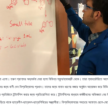
 এলো। তরুণ প্রাণদের অভ‍্যর্থনা দেয়া হলো বিভিন্ন স্কুল/ফ‍্যাকাল্টি থেকে। তারা ল‍্যাবরেটরিতে আস
াদের জন‍্য বাণী দেন বিশ্ববিদ‍্যালয় প্রধান। তাদের জন‍্য নানান ধরণের মজার অনুষ্ঠান আয়োজন করে বি
রতিষ্ঠানে ইন্টার্নশিপ করার জন‍্য প্রতিয়োগিতা করে। ইন্টার্নশিপের মাধ‍্যমে কর্মজীবনের অভিজ্ঞতা 
দাঁড়িয়ে থাকে ছাত্রলীগ-ছাত্রদল-ছাত্রশিবিরের সন্ত্রাসীরা। বিশ্ববিদ‍্যালয়ের সবচেয়ে অযোগ‍্য ছেলে-ম