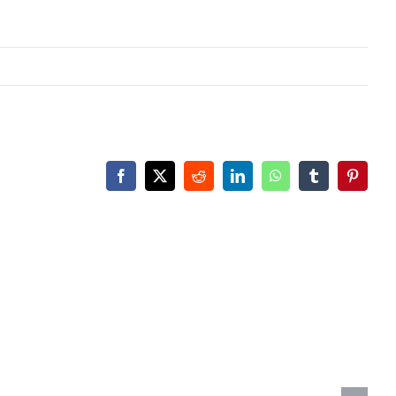
Facebook
X
Reddit
LinkedIn
WhatsApp
Tumblr
Pinteres