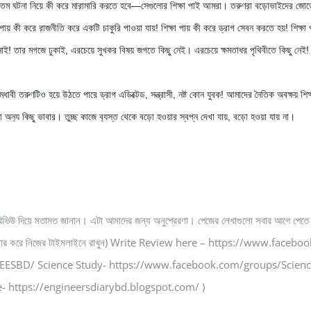
তম ঘটনা নিয়ে কী করে মারামারি করতে হবে—সেগুলোর শিক্ষা পাই আমরা। তরুণরা বড়োভাইদের জোড়ে
 পায় কী করে রাজনীতি করে একটি চাকুরি পাওয়া যায়! শিক্ষা পায় কী করে ড্রাগ সেবন করতে হয়! শিক্ষ
নাই! তার মগজে ঢুকাই, এরচেয়ে সুখকর বিষয় জগতে কিছু নেই। এরচেয়ে ক্ষমতাধর পৃথিবীতে কিছু নেই! —য
ধাবী তরুণটিও হয়ে উঠতে পারে ড্রাগ এডিক্টেড, সন্ত্রাসী, নষ্ট কোন যুবক! আমাদের নৈতিক অবক্ষয় শ
া অন‍্য কিছু ভাবার। তুচ্ছ কাজে ব‍্যস্ত থেকে বড়ো হওয়ার স্বপ্ন দেখা যায়, বড়ো হওয়া যায় না। 
রিভিউ দিয়ে মতামত জানান। এটা আমাদের জন্য অনুপ্রেরণা। পেজের লেখাগুলো সবার আগে পেতে 
 লেখাগুলো শেয়ার করে নিজের টাইমলাইনে রাখুন) Write Review here – https://w
SBD/ Science Study- https://www.facebook.com/groups/ScienceS
 https://engineersdiarybd.blogspot.com/ )