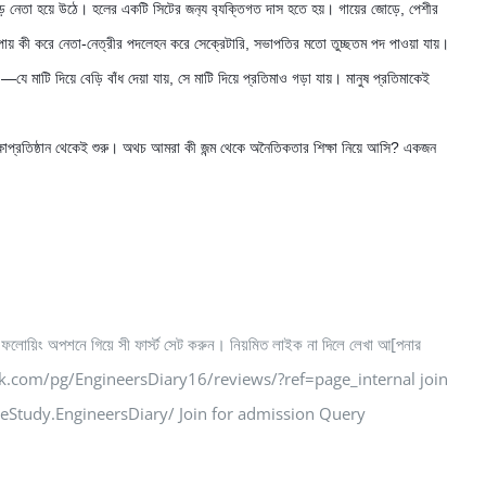
 নেতা হয়ে উঠে। হলের একটি সিটের জন‍্য ব‍্যক্তিগত দাস হতে হয়। গায়ের জোড়ে, পেশীর 
া পায় কী করে নেতা-নেত্রীর পদলেহন করে সেক্রেটারি, সভাপতির মতো তুচ্ছতম পদ পাওয়া যায়। 
ে মাটি দিয়ে বেড়ি বাঁধ দেয়া যায়, সে মাটি দিয়ে প্রতিমাও গড়া যায়। মানুষ প্রতিমাকেই 
িক্ষাপ্রতিষ্ঠান থেকেই শুরু। অথচ আমরা কী জন্ম থেকে অনৈতিকতার শিক্ষা নিয়ে আসি? একজন 
ফলোয়িং অপশনে গিয়ে সী ফার্স্ট সেট করুন। নিয়মিত লাইক না দিলে লেখা আ[পনার
ww.facebook.com/pg/EngineersDiary16/reviews/?ref=page_internal join
tudy.EngineersDiary/ Join for admission Query