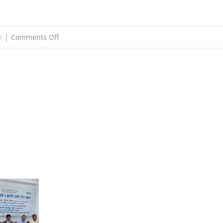
on
ত
|
Comments Off
ওরা
ও
আমরা
;
নবীন
শিক্ষার্থী
বরণে
সাইন্স
ফেস্টিভ্যাল
বনাম
রাজনৈতিক