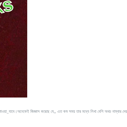
_যাবে।অনেকেই জিজ্ঞাস করেছে যে,, এত কম সময় তার মধ্যে লিখা বেশি অথচ নাম্বার দেয