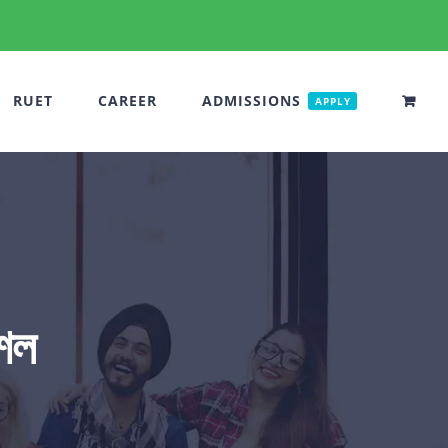
RUET
CAREER
ADMISSIONS
APPLY
ৌশল