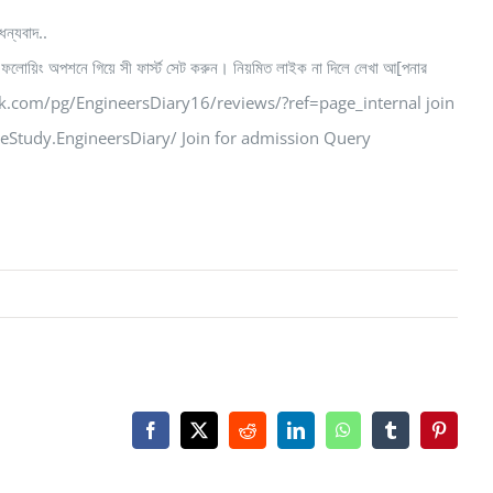
ন্যবাদ..
ফলোয়িং অপশনে গিয়ে সী ফার্স্ট সেট করুন। নিয়মিত লাইক না দিলে লেখা আ[পনার
ww.facebook.com/pg/EngineersDiary16/reviews/?ref=page_internal join
tudy.EngineersDiary/ Join for admission Query
Facebook
X
Reddit
LinkedIn
WhatsApp
Tumblr
Pinteres