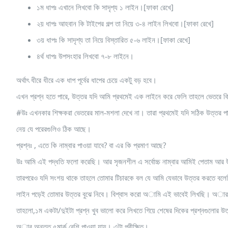
১ম ধাপঃ এখানে লিখবো কি সাদৃশ্য ১ লাইন।[ফাকা রেখে]
২য় ধাপঃ আহবান কি টাইপের গল্প তা নিয়ে ৩-৪ লাইন লিখবো।[ফাকা রেখে]
৩য় ধাপঃ কি সাদৃশ্য তা নিয়ে বিস্তারিত ৫-৬ লাইন।[ফাকা রেখে]
৪র্থ ধাপঃ উপসংহার লিখবো ৭-৮ লাইনে।
অর্থাৎ ধীরে ধীরে এক ধাপ পূর্বের ধাপের চেয়ে একটু বড় হবে।
এখন প্রশ্ন হতে পারে, উত্তর যদি আমি প্রথমেই এক লাইনে করে ফেলি তাহলে ভেতরে ক
#উঃ এখনকার শিক্ষকরা ভেতরের মাল-মশলা দেখে না। তারা প্রথমেই যদি সঠিক উত্তর পা
নেয় যে পরেরগুলিও ঠিক আছে।
প্রশ্নঃ , এতে কি নাম্বার পাওয়া যাবে? বা এর কি প্রমাণ আছে?
উঃ আমি এই পদ্ধতি ফলো করেছি। আর সৃজনশীল এ সর্বোচ্চ নাম্বার আমিই পেতাম আর উচ
তারপরেও যদি সংশয় থাকে তাহলে তোমার টিচারকে বল যে আমি যেভাবে উত্তর করতে বলেছি
লাইন পড়েই তোমার উত্তর বুঝে নিবে। বিশ্বাস করো অামি এই ভাবেই লিখছি। অার
তাহলো,১ম একটা/দুইটা প্রশ্ন খুব ভালো করে লিখতে গিয়ে শেষের দিকের প্রশ্নগুলোর উ
অার অন্তত ৫মার্ক বেশি পাওয়া যায়। এটা পরীক্ষিত।