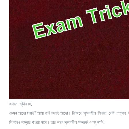
হ্যালো জুনিয়রস,
কেমন আছো সবাই? আশা করি ভালই আছো। কিভাবে_সৃজনশীল_লিখলে_বেশি_নাম্বার_পাওয়া
লিখলেও নাম্বার পাওয়া যাবে। তার আগে সৃজনশীল সম্পর্কে একটু জানিঃ