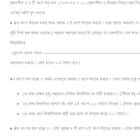
সৃজনশীল এ ৪ টি অংশ যার মান ১+২+৩+৪ = ১০।সৃজনশীল এ কিভাবে লিখবে তার সিক্র
এইবার আসি মূল অংশেঃ
♦ #খ অংশ উত্তর করার সময় আমরা ২ টা ধাপে উত্তর করবো। ধরো প্রশ্ন আসলো যে ফেব্
তুমি লিখা শুরু করবা এভাবেঃ ( প্রথমে প্রশ্নের মধ্যে কি চেয়েছে তা একলাইনে শেষ ক
বিস্তারিত)
.একুশের চেতনা বলতে ——————————————————————————————————
আলোচনা করবো। বেশি হলেও ৩-৪ লাইন হবে।
♦গ অংশে মান হচ্ছে ৩ অর্থাৎ এক্ষেত্রে আমরা ৩ ধাপে উত্তর করবো। যেমন চাষার দুক্ষু 
১ম ধাপঃ চাষার দুক্ষু প্রবন্ধে লেখিকা বিলাসিতা কে দায়ী করেছেন। ( টিচার শ
২য় ধাপঃ বিলাসিতা আসলে কি সেটা এই অংশে ২-৩ লাইনে লিখবো। [ফাকা রেখে
৩য় ধাপঃ কেন বিলাসিতাকে দায়ী করা হলো তা লিখবো মাত্র ৭-৮ লাইনে।
♦ #ঘ অংশের মান হচ্ছে ৪। তাই আমরা ৪ টি ধাপে এই অংশ উত্তর করবো। যেমন উদ্দিপকে