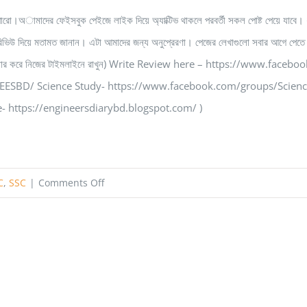
অামাদের ফেইসবুক পেইজে লাইক দিয়ে অ্যাক্টিভ থাকলে পরবর্তী সকল পোষ্ট পেয়ে যাবে। ধ
রিভিউ দিয়ে মতামত জানান। এটা আমাদের জন্য অনুপ্রেরণা। পেজের লেখাগুলো সবার আগে পেতে 
 লেখাগুলো শেয়ার করে নিজের টাইমলাইনে রাখুন) Write Review here – https://w
SBD/ Science Study- https://www.facebook.com/groups/ScienceS
 https://engineersdiarybd.blogspot.com/ )
on
C
,
SSC
|
Comments Off
সৃজনশীলে
বেশি
মার্ক
উঠানোর
কৌশল