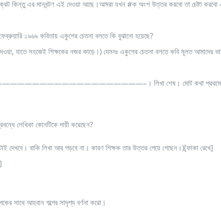
েট কিন্তু এর মানবন্টণ এই দেওয়া আছে।আমরা যখন #ক অংশ উত্তর করবো তা চেষ্টা করবো 
রুয়ারি ১৯৬৯ কবিতায় একুশের চেতনা বলতে কি বুঝানো হয়েছে?
রে দেওয়া, যাতে সহজেই শিক্ষকের নজর কাড়ে।) যেমনঃ একুশের চেতনা বলতে কবি মূলত আমাদের ভা
——————–। লিখা শেষ। মোট কথা প্রথমে এক লাইনে প্রশ্নের উত্তর 
প্রবন্ধে লেখিকা কোনটিকে দায়ী করেছেন?
ুধু এটাই দেখবে। বাকি লিখা আর পড়বে না। কারণ শিক্ষক তার উত্তর পেয়ে গেছেন।)[ফাকা রেখে]
]
র সাথে আহবান গল্পের সাদৃশ্য বর্ণনা করো।