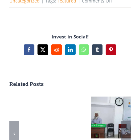
on
Uncategorized
|
Tags:
Featured
|
Comments Off
বলপেন
আবিষ্কারের
গল্প
Invest in Social!
Facebook
X
Reddit
LinkedIn
WhatsApp
Tumblr
Pinterest
Related Posts