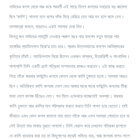
লাউডের কলম থেকে শুরু করে পরবর্তী এই সাড়ে তিনশ কলমের সবচেয়ে বড় ঝামেলা
ছিল ‘কালি’| পাতলা হলে বলের ফাঁক দিয়ে বেরিয়ে যেত আর ঘন হলে জমে যেত।
তাপমাত্রা কমলে, বাড়লেও একই সমস্যা দেখা দিত।
কিন্তু জন লাউডের প্যাটেন্ট নেওয়ার পঞ্চাশ বছর পরে বলপেন নতুন মাত্রা পায়
হাঙ্গেরির ল্যাডিসলাস বিরো’র হাত ধরে। প্রথম উন্নতমানের বলপেন আবিষ্কারের
কৃতিত্ব তাঁরই। ল্যাডিসলাস বিরো ছিলেন একজন ভাস্কর, চিত্রশিল্পী ও সাংবাদিক।
পাশাপাশি তিনি একটি ছোট পত্রিকা সম্পাদনার কাজও করতেন। এই কাজ করতে
গিয়ে তাঁকে বারবার ফাউন্টেন কলমে বোতল থেকে কালি ঢুকাতে হতো। সমস্যা আরও
ছিল। অতিরিক্ত কালি কাগজে লেগে যেত আবার মাঝে মাঝে ফাউন্টেন কলমের তীক্ষ্ণ
মাথা লেগে কাগজ ছিঁড়েও যেত। সব মিলে একেবারে যাচ্ছেতাই অবস্থা। বারবার
কালি ঢুকাতে আর কালির দাগ পরিস্কার করতে করতে তিনি পাগল হয়ে যেতেন। তাই
কীভাবে এমন কোন কলম বানানো যায় যাতে তাঁকে আর এসব সমস্যা পোহাতে হবে না
সেই চিন্তা তার মাথায় ঘুরতে লাগলো। তিনি খেয়াল করে দেখলেন পত্রিকা ছাপাতে
যে কালি ব্যবহার করা হয় তা কিছুক্ষণের মাঝেই শুকিয়ে যায়, আর কাগজে দাগও লাগে