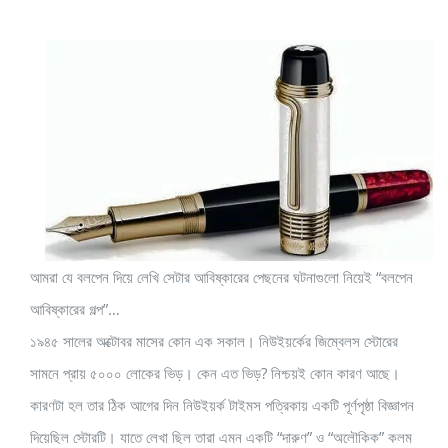
আমরা যে বলপেন দিয়ে লেখি সেটার আবিষ্কারের পেছনের ঘটনাগুলো নিয়েই “বলপেন
আবিষ্কারের গল্প”…
১৯৪৫ সালের অক্টোবর মাসের কোন এক সকাল। নিউইয়র্কের জিম্বেলস স্টোরের
সামনে প্রায় ৫০০০ লোকের ভিড়। কেন এত ভিড়? নিশ্চয়ই কোন কারণ আছে।
কারণটা হল তার ঠিক আগের দিন নিউইয়র্ক টাইমস পত্রিকায় একটি পূর্ণপৃষ্ঠা বিজ্ঞাপন
দিয়েছিল স্টোরটি। যাতে লেখা ছিল তারা এমন একটি “দারুণ” ও “অলৌকিক” কলম