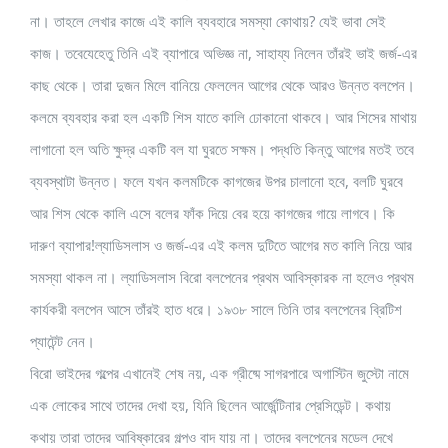
না। তাহলে লেখার কাজে এই কালি ব্যবহারে সমস্যা কোথায়? যেই ভাবা সেই
কাজ। তবেযেহেতু তিনি এই ব্যাপারে অভিজ্ঞ না, সাহায্য নিলেন তাঁরই ভাই জর্জ-এর
কাছ থেকে। তারা দুজন মিলে বানিয়ে ফেললেন আগের থেকে আরও উন্নত বলপেন।
কলমে ব্যবহার করা হল একটি শিস যাতে কালি ঢোকানো থাকবে। আর শিসের মাথায়
লাগানো হল অতি ক্ষুদ্র একটি বল যা ঘুরতে সক্ষম। পদ্ধতি কিন্তু আগের মতই তবে
ব্যবস্থাটা উন্নত। ফলে যখন কলমটিকে কাগজের উপর চালানো হবে, বলটি ঘুরবে
আর শিস থেকে কালি এসে বলের ফাঁক দিয়ে বের হয়ে কাগজের গায়ে লাগবে। কি
দারুণ ব্যাপার!ল্যাডিসলাস ও জর্জ-এর এই কলম দুটিতে আগের মত কালি নিয়ে আর
সমস্যা থাকল না। ল্যাডিসলাস বিরো বলপেনের প্রথম আবিস্কারক না হলেও প্রথম
কার্যকরী বলপেন আসে তাঁরই হাত ধরে। ১৯৩৮ সালে তিনি তার বলপেনের ব্রিটিশ
প্যাটেন্ট নেন।
বিরো ভাইদের গল্পের এখানেই শেষ নয়, এক গ্রীষ্মে সাগরপারে অগাস্টিন জুস্টো নামে
এক লোকের সাথে তাদের দেখা হয়, যিনি ছিলেন আর্জেন্টিনার প্রেসিডেন্ট। কথায়
কথায় তারা তাদের আবিষ্কারের গল্পও বাদ যায় না। তাদের বলপেনের মডেল দেখে