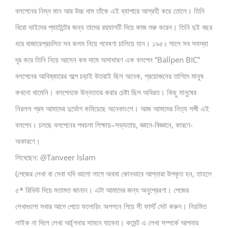
বলপেনের নিম্ন মান আর উচ্চ দাম তাঁকে এই ব্যাপারে আগ্রহী করে তোলে। তিনি
বিরো ভাইদের প্যাটেন্টের জন্য তাদের রয়্যালটি দিয়ে কাজ শুরু করেন। তিনি দুই বছর
ধরে বাজারেপ্রচলিত সব কলম নিয়ে গবেষণা চালিয়ে যান। ১৯৫২ সালে সব সমস্যা
দূর করে তিনি নিয়ে আসেন কম দামে অসাধারণ এক বলপেন “Ballpen BIC”
বলপেনের আবিষ্কারের গল্পে চড়াই উতরাই ছিল অনেক, প্রয়োজনের তাগিদে মানুষ
কখনো থামেনি। বলপেনকে উন্নততর করার চেষ্টা ছিল অবিরত। কিছু মানুষের
নিরলস শ্রম আমাদের দুর্ভোগ কমিয়েছে অনেকাংশে। আজ আমাদের নিত্য সঙ্গী এই
বলপেন। চলছে বলপেনের পথচলা শিক্ষায়–সভ্যতায়, জ্ঞানে-বিজ্ঞানে, কারণে-
অকারণে।
লিখেছেন: @Tanveer Islam
(পেজের লেখা বা সেবা যদি ভালো লাগে অথবা কোনভাবে আপ্নারা উপকৃত হন, তাহলে
৫* রিভিউ দিয়ে মতামত জানান। এটা আমাদের জন্য অনুপ্রেরণা। পেজের
লেখাগুলো সবার আগে পেতে ফলোয়িং অপশনে গিয়ে সী ফার্স্ট সেট করুন। নিয়মিত
লাইক না দিলে লেখা আ[পনার সামনে যাবেনা। কমেন্ট এ লেখা সম্পর্কে আপনার