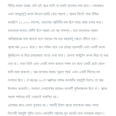
বিক্রি করতে যাচ্ছে যেটা দুই বছর কালি না ভরেই ব্যবহার করা যাবে। লোকেরাও
এমন অদ্ভুত(!) কলম কিনতে হুমড়ি খেয়ে পড়লো। প্রথম দিনেই তারা বিক্রি
করেছিল ১০,০০০ বলপেন, যেগুলোর প্রতিটির দাম ছিল সাড়ে বারো ডলার করে।
বলপেনের জগতে সেটিই ছিল প্রথম এত বড় সাফল্য। তবে বলপেনের প্রথম
আবিষ্কারের কথা জানতে হলে সময়ের পথ ধরে আরেকটু পেছনে হাঁটতে হবে।
গল্পের শুরু ১৮৮৮ সালে। জন লাউড নামে এক চামড়া ব্যবসায়ী এমন একটি কলম
খুঁজছিলেন যা দিয়ে চামড়াজাত পণ্যে লেখা যাবে। কেননা ফাউন্টেন কলম দিয়ে তা করা
যেত না। তখন তিনি এমন একটি কলম বানাতে সক্ষম হন যাতে একটি ছোট খোপে
কালি জমা থাকতো। আর কলমের মাথায় ‘ঘুরতে পারে’ এমন একটি স্টিলের বল
লাগানো ছিল। ঐ বছরের ৩০শে অক্টোবর লাউড কলমটির প্যাটেন্ট নিলেও তা আর
উৎপাদন করেননি। সাধারণ লেখালেখির কাজেও কলমটি সুবিধাজনক ছিল না। গল্পের
প্রথম পর্যায়ের তাই এখানেই সমাপ্তি হয়।
এরপরের গল্পও তেমন সুখকর নয়। পরবর্তী ত্রিশ বছরে বলপেনের আরও সাড়ে
তিনশটি প্যাটেন্ট গৃহীত হলেও কোনটিই আলোর মুখ দেখেনি নানা সমস্যার কারণে।