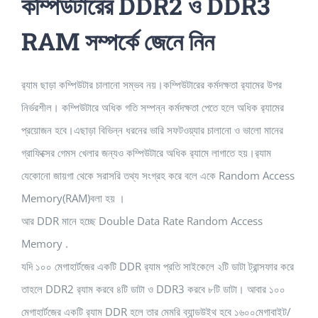
কম্পিউটারের DDR2 ও DDR3
RAM সম্পর্কে জেনে নিন
র‍্যাম ছাড়া কম্পিউটার চালানো সম্ভব নয়।কম্পিউটারের কর্মদক্ষতা র‍্যামের উপর
নির্ভরশীল। কম্পিউটারে অধিক গতি সম্পন্ন কর্মদক্ষতা পেতে হলে অধিক র‍্যামের
প্রয়োজন হবে।এছাড়া বিভিন্ন ধরনের ভারি সফটওয়্যার চালানো ও ভালো মানের
গ্রাফিক্সের গেমস খেলার জন্যও কম্পিউটারে অধিক র‍্যামে লাগাতে হয়।র‍্যাম
যেকোনো জায়গা থেকে সরাসরি তথ্য সংগ্রহ করে বলে একে Random Access
Memory(RAM)বলা হয় ।
আর DDR মানে হচ্ছে Double Data Rate Random Access
Memory .
যদি ১০০ মেগাহার্টজের একটি DDR র‍্যাম প্রতি সাইকেলে ২টি ডাটা ট্রান্সফার করে
তাহলে DDR2 র‍্যাম করবে ৪টি ডাটা ও DDR3 করবে ৮টি ডাটা। আবার ১০০
মেগাহার্টজের একটি র‍্যাম DDR হলে তার মেমরি ব্যান্ডউইথ হবে ১৬০০মেগাবাইট/