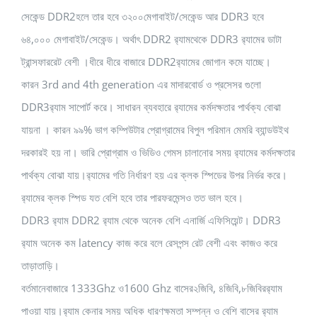
সেকেন্ড DDR2হলে তার হবে ৩২০০মেগাবাইট/সেকেন্ড আর DDR3 হবে
৬৪,০০০ মেগাবাইট/সেকেন্ড। অর্থাৎ DDR2 র‍্যামথেকে DDR3 র‍্যামের ডাটা
ট্রান্সফাররেট বেশী ।ধীরে ধীরে বাজারে DDR2র‍্যামের জোগান কমে যাচ্ছে।
কারন 3rd and 4th generation এর মাদারবোর্ড ও প্রসেসর গুলো
DDR3র‍্যাম সাপোর্ট করে। সাধারন ব্যবহারে র‍্যামের কর্মদক্ষতার পার্থক্য বোঝা
যায়না । কারন ৯৯% ভাগ কম্পিউটার প্রোগ্রামের বিপুল পরিমান মেমরি ব্যান্ডউইথ
দরকারই হয় না। ভারি প্রোগ্রাম ও ভিডিও গেমস চালানোর সময় র‍্যামের কর্মদক্ষতার
পার্থক্য বোঝা যায়।র‍্যামের গতি নির্ধারণ হয় এর ক্লক স্পিডের উপর নির্ভর করে।
র‍্যামের ক্লক স্পিড যত বেশি হবে তার পারফরমেন্সও তত ভাল হবে।
DDR3 র‍্যাম DDR2 র‍্যাম থেকে অনেক বেশি এনার্জি এফিসিয়েন্ট। DDR3
র‍্যাম অনেক কম latency কাজ করে বলে রেসপন্স রেট বেশী এবং কাজও করে
তাড়াতাড়ি।
বর্তমানেবাজারে 1333Ghz ও1600 Ghz বাসের২জিবি, ৪জিবি,৮জিবিরর‍্যাম
পাওয়া যায়।র‍্যাম কেনার সময় অধিক ধারণক্ষমতা সম্পন্ন ও বেশি বাসের র‍্যাম