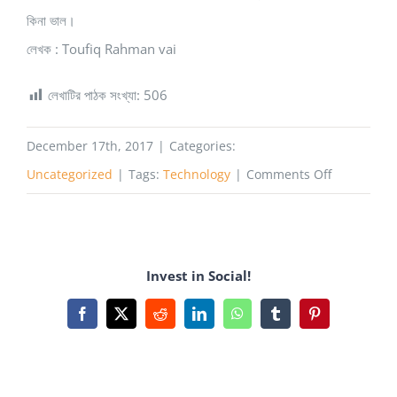
কিনা ভাল।
লেখক : Toufiq Rahman vai
লেখাটির পাঠক সংখ্যা:
506
December 17th, 2017
|
Categories:
on
Uncategorized
|
Tags:
Technology
|
Comments Off
কম্পিউটারের
DDR2
ও
Invest in Social!
DDR3
RAM
Facebook
X
Reddit
LinkedIn
WhatsApp
Tumblr
Pinterest
সম্পর্কে
জেনে