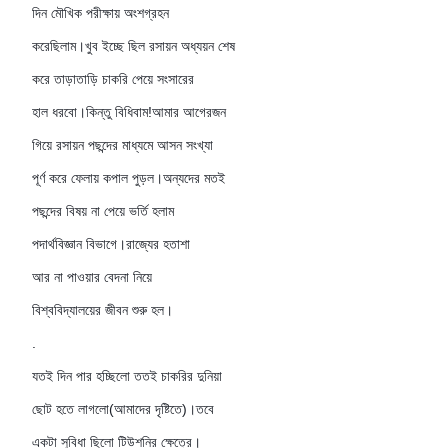
দিন মৌখিক পরীক্ষায় অংশগ্রহন
করেছিলাম।খুব ইচ্ছে ছিল রসায়ন অধ্যয়ন শেষ
করে তাড়াতাড়ি চাকরি পেয়ে সংসারের
হাল ধরবো।কিন্তু বিধিবাম!আমার আগেরজন
গিয়ে রসায়ন পছন্দের মাধ্যমে আসন সংখ্যা
পূর্ণ করে ফেলায় কপাল পুড়ল।অন্যদের মতই
পছন্দের বিষয় না পেয়ে ভর্তি হলাম
পদার্থবিজ্ঞান বিভাগে।রাজ্যের হতাশা
আর না পাওয়ার বেদনা নিয়ে
বিশ্ববিদ্যালয়ের জীবন শুরু হল।
.
যতই দিন পার হচ্ছিলো ততই চাকরির দুনিয়া
ছোট হতে লাগলো(আমাদের দৃষ্টিতে)।তবে
একটা সুবিধা ছিলো টিউশনির ক্ষেত্রে।