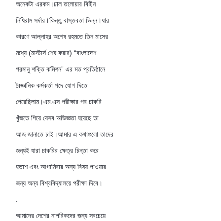
অনেকটা এরকম।ঢাল তলোয়ার বিহীন
নিধিরাম সর্দার।কিন্তু বাস্তবতা ভিন্ন।যার
কারণে আল্লাহর অশেষ রহমতে তিন মাসের
মধ্যে (মাস্টার্স শেষ করার) “বাংলাদেশ
পরমানু শক্তি কমিশন” এর মত প্রতিষ্ঠানে
বৈজ্ঞানিক কর্মকর্তা পদে যোগ দিতে
পেরেছিলাম।এম.এস পরীক্ষার পর চাকরি
খুঁজতে গিয়ে যেসব অভিজ্ঞতা হয়েছে তা
আজ জানাতে চাই।আমার এ কথাগুলো তাদের
জন্যই যারা চাকরির ক্ষেত্র চিন্তা করে
হতাশ এবং আগামিবার অন্য বিষয় পাওয়ার
জন্য অন্য বিশ্ববিদ্যালয়ে পরীক্ষা দিবে।
.
আমাদের দেশের নাগরিকদের জন্য সবচেয়ে