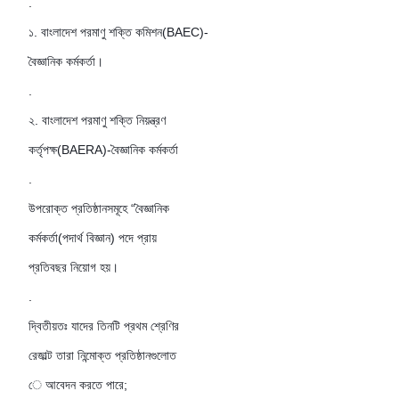
.
১. বাংলাদেশ পরমাণু শক্তি কমিশন(BAEC)-
বৈজ্ঞানিক কর্মকর্তা।
.
২. বাংলাদেশ পরমাণু শক্তি নিয়ন্ত্রণ
কর্তৃপক্ষ(BAERA)-বৈজ্ঞানিক কর্মকর্তা
.
উপরোক্ত প্রতিষ্ঠানসমূহে “বৈজ্ঞানিক
কর্মকর্তা(পদার্থ বিজ্ঞান) পদে প্রায়
প্রতিবছর নিয়োগ হয়।
.
দ্বিতীয়তঃ যাদের তিনটি প্রথম শ্রেণির
রেজাল্ট তারা নিন্মোক্ত প্রতিষ্ঠানগুলোত
ে আবেদন করতে পারে;