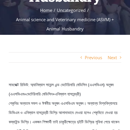
Home
Uncategorized
Animal science and Veterinary medicine (ASVM) +
Animal Husbandry
Previous
Next
সাবজেক্ট রিভিউ: অ্যানিম্যাল সায়েন্স এন্ড ভেটেরিনারি মেডিসিন (এএসভিএম) অনুষদ
(এএসভিএম=ভেটেরিনারি মেডিসিন+এনিম্যাল হাসবেন্ড্রী)
শেকৃবির অন্যতম সফল ও ঈর্ষনীয় অনুষদ এএসভিএম অনুষদ। অন্যান্য বিশ্ববিদ্যালয়ে
ডিভিএম ও এনিম্যাল হাসবেন্ড্রী ডিগ্রি আলাদাভাবে দেওয়া হলেও শেকৃবিতে দেওয়া হয়
কম্বাইন্ড ডিগ্রি। একজন শিক্ষার্থী তাই চাকুরীক্ষেত্রে দুইটি ডিগ্রির সুবিধা পেয়ে থাকেন