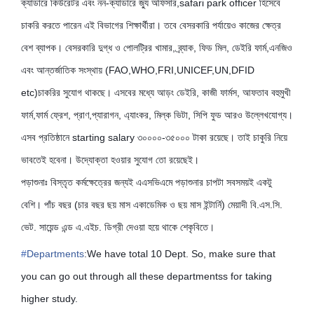
ক্যাডারে কিউরেটর এবং নন-ক্যাডারে জ্যু অফিসার,safari park officer হিসেবে
চাকরি করতে পারেন এই বিভাগের শিক্ষার্থীরা। তবে বেসরকারি পর্যায়েও কাজের ক্ষেত্র
বেশ ব্যাপক। বেসরকারি দুগ্ধ ও পোলট্রির খামার, ব্র্যাক, ফিড মিল, ডেইরি ফার্ম,এনজিও
এবং আন্তর্জাতিক সংস্থায় (FAO,WHO,FRI,UNICEF,UN,DFID
etc)চাকরির সুযোগ থাকছে। এসবের মধ্যে আড়ং ডেইরি, কাজী ফার্মস, আফতাব বহুমুখী
ফার্ম,ফার্ম ফ্রেশ, প্রাণ,প্যারাগন, এ্যাংকর, মিল্ক ভিটা, সিপি ফুড আরও উল্লেখযোগ্য।
এসব প্রতিষ্ঠানে starting salary ৩০০০০-৩৫০০০ টাকা রয়েছে। তাই চাকুরি নিয়ে
ভাবতেই হবেনা। উদ্যোক্তা হওয়ার সুযোগ তো রয়েছেই।
পড়াশুনাঃ বিস্তৃত কর্মক্ষেত্রের জন্যই এএসভিএমে পড়াশুনার চাপটা সবসময়ই একটু
বেশি। পাঁচ বছর (চার বছর ছয় মাস একাডেমিক ও ছয় মাস ইন্টার্নি) মেয়াদী বি.এস.সি.
ভেট. সায়েন্ড এন্ড এ.এইচ. ডিগ্রী দেওয়া হয়ে থাকে শেকৃবিতে।
#
Departments
:We have total 10 Dept. So, make sure that
you can go out through all these departmentss for taking
higher study.