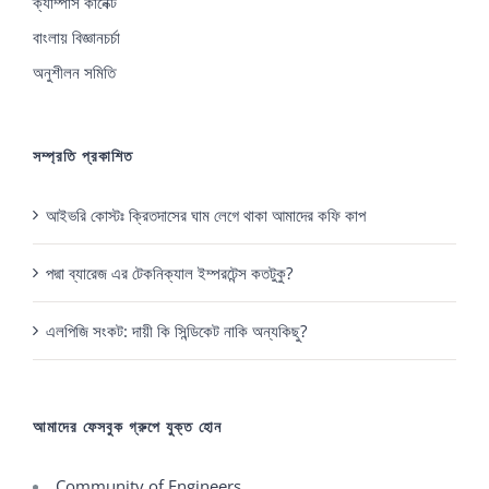
ক্যাম্পাস কানেক্ট
বাংলায় বিজ্ঞানচর্চা
অনুশীলন সমিতি
সম্প্রতি প্রকাশিত
আইভরি কোস্টঃ ক্রিতদাসের ঘাম লেগে থাকা আমাদের কফি কাপ
পদ্মা ব্যারেজ এর টেকনিক্যাল ইম্পরটেন্স কতটুকু?
এলপিজি সংকট: দায়ী কি সিন্ডিকেট নাকি অন্যকিছু?
আমাদের ফেসবুক গ্রুপে যুক্ত হোন
Community of Engineers