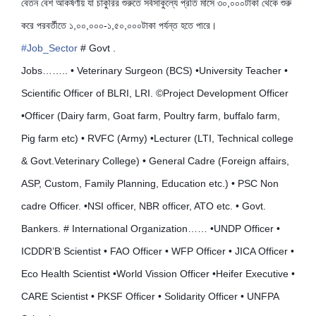
বেতন বেশ আকর্ষণীয় যা চাকুরির শুরুতে সর্বসাকুল্যে প্রতি মাসে ৩০,০০০টাকা থেকে শুরু
করে পরবর্তীতে ১,০০,০০০-১,৫০,০০০টাকা পর্যন্ত হতে পারে।
#
Job_Sector
# Govt .
Jobs…….. • Veterinary Surgeon (BCS) •University Teacher •
Scientific Officer of BLRI, LRI. ©Project Development Officer
•Officer (Dairy farm, Goat farm, Poultry farm, buffalo farm,
Pig farm etc) • RVFC (Army) •Lecturer (LTI, Technical college
& Govt.Veterinary College) • General Cadre (Foreign affairs,
ASP, Custom, Family Planning, Education etc.) • PSC Non
cadre Officer. •NSI officer, NBR officer, ATO etc. • Govt.
Bankers. # International Organization…… •UNDP Officer •
ICDDR’B Scientist • FAO Officer • WFP Officer • JICA Officer •
Eco Health Scientist •World Vission Officer •Heifer Executive •
CARE Scientist • PKSF Officer • Solidarity Officer • UNFPA