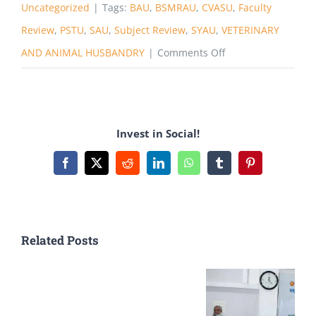
Uncategorized
|
Tags:
BAU
,
BSMRAU
,
CVASU
,
Faculty
Review
,
PSTU
,
SAU
,
Subject Review
,
SYAU
,
VETERINARY
on
AND ANIMAL HUSBANDRY
|
Comments Off
Animal
science
and
Invest in Social!
Veterinary
medicine
Facebook
X
Reddit
LinkedIn
WhatsApp
Tumblr
Pinterest
(ASVM)
+
Animal
Related Posts
Husbandry