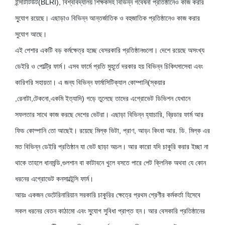
ইন্সটিটিউট(BLRI), বিশ্ববিদ্যালয় শিক্ষকসহ বিভিন্ন গবেষনা প্রতিষ্ঠানেও কাজ করার
সু্যোগ রয়েছে। এছাড়াও বিভিন্ন আন্তর্জাতিক ও বহুজাতিক প্রতিষ্ঠানেও কাজ করার
সুযোগ আছে।
এই পেশার একটি বড় কর্মক্ষেত্র হচ্ছে বেসরকারি প্রতিষ্ঠানগুলো। দেশে রয়েছে অসংখ্য
ডেইরি ও পোল্ট্রি ফার্ম। এসব ফার্মে প্রতি মুহূর্তে দরকার হয় বিভিন্ন চিকিৎসাসেবা এবং
কারিগরি সহায়তা। এ জন্য বিভিন্ন ফার্মাসিটিক্যাল কোম্পানি(স্কয়ার
,রেনাটা,টেকনো,একমি ইত্যাদি) গড়ে তুলেছে তাদের এগ্রোভেট ডিভিশন যেখানে
সফলতার সাথে কাজ করছে দেশের ভেটরা। এছাড়া বিভিন্ন হ্যাচারি, ব্রিডার ফার্ম আর
ফিড কোম্পানি তো আছেই। রয়েছে মিল্ক ভিটা, প্রাণ, আড়ং কিংবা আর. ডি. মিল্ক এর
মত বিভিন্ন ডেইরি প্রতিষ্ঠান যা ভেট ছাড়া অচল। আর কারো যদি চাকুরি করার ইচ্ছা না
থাকে তাহলে ধানমন্ডি,গুলশান বা কাটাবনে খুলে বসতে পারে পেট ক্লিনিক অথবা যে কোন
ধরনের এগ্রোভেট কনসাল্টেন্সি ফার্ম।
আয়ঃ একজন ভেটেরিনারিয়ান সরকারি চাকুরির ক্ষেত্রে প্রথম শ্রেণীর কর্মকর্তা হিসেবে
সকল ধরনের বেতন কাঠামো এবং সু্যোগ সুবিধা প্রাপ্ত হন। আর বেসকারি প্রতিষ্ঠানের