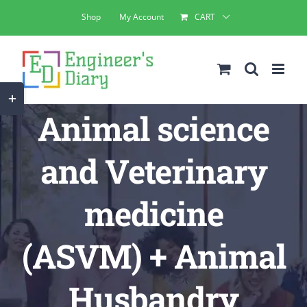
Skip
Shop
My Account
CART
to
content
Toggle
Animal science
Sliding
Bar
and Veterinary
Area
medicine
(ASVM) + Animal
Husbandry