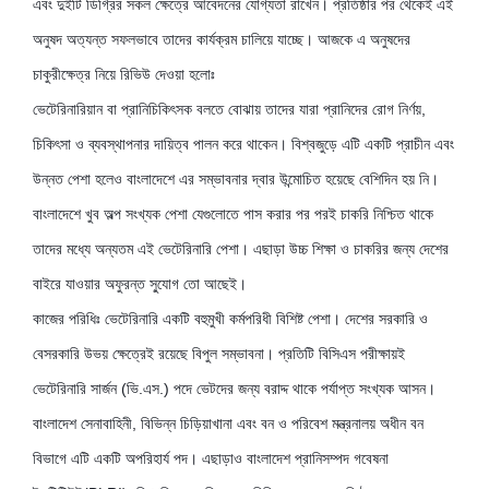
এবং দুইটি ডিগ্রির সকল ক্ষেত্রে আবেদনের যোগ্যতা রাখেন। প্রতিষ্ঠার পর থেকেই এই
অনুষদ অত্যন্ত সফলভাবে তাদের কার্যক্রম চালিয়ে যাচ্ছে। আজকে এ অনুষদের
চাকুরীক্ষেত্র নিয়ে রিভিউ দেওয়া হলোঃ
ভেটেরিনারিয়ান বা প্রানিচিকিৎসক বলতে বোঝায় তাদের যারা প্রানিদের রোগ নির্ণয়,
চিকিৎসা ও ব্যবস্থাপনার দায়িত্ব পালন করে থাকেন। বিশ্বজুড়ে এটি একটি প্রাচীন এবং
উন্নত পেশা হলেও বাংলাদেশে এর সম্ভাবনার দ্বার উন্মোচিত হয়েছে বেশিদিন হয় নি।
বাংলাদেশে খুব অল্প সংখ্যক পেশা যেগুলোতে পাস করার পর পরই চাকরি নিশ্চিত থাকে
তাদের মধ্যে অন্যতম এই ভেটেরিনারি পেশা। এছাড়া উচ্চ শিক্ষা ও চাকরির জন্য দেশের
বাইরে যাওয়ার অফুরন্ত সু্যোগ তো আছেই।
কাজের পরিধিঃ ভেটেরিনারি একটি বহুমুখী কর্মপরিধী বিশিষ্ট পেশা। দেশের সরকারি ও
বেসরকারি উভয় ক্ষেত্রেই রয়েছে বিপুল সম্ভাবনা। প্রতিটি বিসিএস পরীক্ষায়ই
ভেটেরিনারি সার্জন (ভি.এস.) পদে ভেটদের জন্য বরাদ্দ থাকে পর্যাপ্ত সংখ্যক আসন।
বাংলাদেশ সেনাবাহিনী, বিভিন্ন চিড়িয়াখানা এবং বন ও পরিবেশ মন্ত্রনালয় অধীন বন
বিভাগে এটি একটি অপরিহার্য পদ। এছাড়াও বাংলাদেশ প্রানিসম্পদ গবেষনা