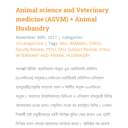
সমন্বিত
Animal science and Veterinary
ভর্তি
medicine (ASVM) + Animal
পরীক্ষার
Husbandry
বিস্তারিত
November 30th, 2017
|
Categories:
Uncategorized
|
Tags:
BAU
,
BSMRAU
,
CVASU
,
Faculty Review
,
PSTU
,
SAU
,
Subject Review
,
SYAU
,
VETERINARY AND ANIMAL HUSBANDRY
সাবজেক্ট রিভিউ: অ্যানিম্যাল সায়েন্স এন্ড ভেটেরিনারি মেডিসিন
(এএসভিএম) অনুষদ(এএসভিএম=ভেটেরিনারি মেডিসিন+এনিম্যাল
হাসবেন্ড্রী)শেকৃবির অন্যতম সফল ও ঈর্ষনীয় অনুষদ এএসভিএম
অনুষদ। অন্যান্য বিশ্ববিদ্যালয়ে ডিভিএম ও এনিম্যাল হাসবেন্ড্রী ডিগ্রি
আলাদাভাবে দেওয়া হলেও শেকৃবিতে দেওয়া হয় কম্বাইন্ড ডিগ্রি। একজন
শিক্ষার্থী তাই চাকুরীক্ষেত্রে দুইটি ডিগ্রির সুবিধা পেয়ে থাকেন এবং দুইটি
ডিগ্রির সকল ক্ষেত্রে আবেদনের যোগ্যতা রাখেন। প্রতিষ্ঠার পর থেকেই