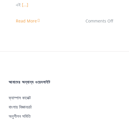
এই
[...]
on
Read More
Comments Off
Animal
science
and
Veterina
medicin
(ASVM)
আমাদের অন্যান্য ওয়েবসাইট
+
Animal
ক্যাম্পাস কানেক্ট
Husban
বাংলায় বিজ্ঞানচর্চা
অনুশীলন সমিতি