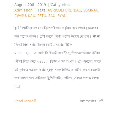
August 20th, 2019
|
Categories:
Admission
|
Tags:
AGRICULTURE
,
BAU
,
BSMRAU
,
CVASU
,
KAU
,
PSTU
,
SAU
,
SYAU
কৃষি বিশ্ববিদ্যালয়ের সমন্বিত পরীক্ষার সার্কুলার হয়ে গেলো।অনেকের
মনে অনেক প্রশ্ন। চেষ্টা করবো প্রশ্ন গুলোর উত্তর দেওয়ার। 🍁🍁
সিলেক্ট নিয়া সবার টেনশন।ভাইয়া আমার টোটাল
৮.০০,৮.২০,৮.৩+আমি কি সিলেক্ট হবো?? 👉উত্তরঃভাইয়ারা টোটাল
পরীক্ষা দিতে পারবে ৩৫৫১০।হিউজ একটা সংখ্যা। 👉প্রথমেই বলতে
চাই কৃষিতে পড়াশুনা করার স্বপ্ন সকল জিপিএ ৫ দারীরা করেনা যেমনটা
তারা স্বপ্ন দেখে মেডিকেল,ইন্জিনিয়ারিং, ঢাবিতে।এখানে অনেক ভালো
[...]
on
Read More
Comments Off
কৃষিবিজ্ঞান