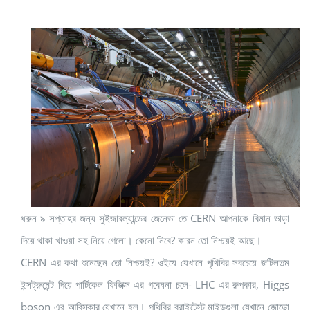
ধরুন ৯ সপ্তাহর জন্য সুইজারল্যান্ডের জেনেভা তে CERN আপনাকে বিমান ভাড়া
দিয়ে থাকা খাওয়া সহ নিয়ে গেলো। কেনো নিবে? কারন তো নিশ্চয়ই আছে।
CERN এর কথা শুনেছেন তো নিশ্চয়ই? ওইযে যেখানে পৃথিবির সবচেয়ে জটিলতম
ইন্সট্রুমেন্ট দিয়ে পার্টিকেল ফিজিক্স এর গবেষনা চলে- LHC এর রুপকার, Higgs
boson এর আবিস্কার যেখানে হল। পৃথিবির ব্রাইটেস্ট মাইন্ডগুলা যেখানে জোড়ো