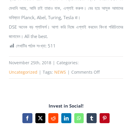
মেধাবি আছে, আমি চাই তারাও যাক, এপ্লাই করুক। বের হয়ে আসুক আমাদের
ভবিষ্যত Planck, Abel, Turing, Tesla রা।
DSE অনেক বড় প্লাটফর্ম। আশা করি নিজে এপ্লাই করবেন কিংবা পরিচিতদের
জানাবেন। All the best.
লেখাটির পাঠক সংখ্যা:
511
November 25th, 2018
|
Categories:
on
Uncategorized
|
Tags:
NEWS
|
Comments Off
৯
সপ্তাহের
জন্য
Invest in Social!
CERN
ঘুরে
Facebook
X
Reddit
LinkedIn
WhatsApp
Tumblr
Pinterest
আসতে