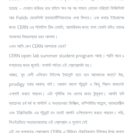
হয়েছে – যেখানে করিডর ধরে হাটলে ক্ষন পর পর সামনে নোবেল লরিয়েট ফিজিসিস্ট
আর Fields মেডেলিস্ট ম্যাথমেটিশিয়ানদের দেখা মিলবে। এক কথায় ইউরোপের
জন্য CERN এর স্ট্যাটাস ঠিক তেমনি, আমেরিকার জন্য নাসা যেমনি যদিও তাদের
গবেষনার বিষয়বস্তর ধরন আলাদা।
এখন আসি কেন CERN আপনাকে নেবে?
CERN open lab summer student program আছে। প্রতি বছর ৯
সপ্তাহের জন্য জুলাই- অগাস্ট পর্যন্ত এই প্রোগ্রামটা হয়।
আচ্ছা, খুব বেশী এলিয়েন টাইপের ট্যালেন্ট হতে হবে আবেদনের জন্য? উহু,
prodigy হবার দরকার নাই। নরমাল ভালো স্টুডেন্ট ও কিছু স্কিল থাকলেই
এপ্লাই করতে পারবেন। এটা পৃথিবির সব দেশের জন্য উন্মুক্ত। আপনি যদি
ব্যাচেলর ৪র্থ বর্ষ বা মাস্টার্স এ অধ্যয়নরত ফিজিক্স, কম্পিউটার সায়েন্স, ম্যাথমেটিক্স
এবং ইঞ্জিনিয়ারিং এর স্টুডেন্ট হন তবেই আপনি এপ্লিকেশন করতে পারবেন। সরি,
পিএইচডিতে অধ্যয়নরতদের এই প্রোগ্রাম এ সুযোগ নেই
এই নয় সপ্তাহের প্রোগ্রামে CERN এ বিভিন্ন টেকনিক্যাল টপিকের উপর ক্লাস