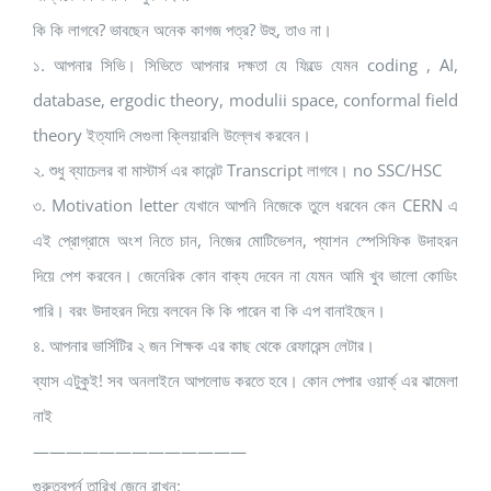
কি কি লাগবে? ভাবছেন অনেক কাগজ পত্র? উহু, তাও না।
১. আপনার সিভি। সিভিতে আপনার দক্ষতা যে ফিল্ডে যেমন coding , AI,
database, ergodic theory, modulii space, conformal field
theory ইত্যাদি সেগুলা ক্লিয়ারলি উল্লেখ করবেন।
২. শুধু ব্যাচেলর বা মাস্টার্স এর কারেন্ট Transcript লাগবে। no SSC/HSC
৩. Motivation letter যেখানে আপনি নিজেকে তুলে ধরবেন কেন CERN এ
এই প্রোগ্রামে অংশ নিতে চান, নিজের মোটিভেশন, প্যাশন স্পেসিফিক উদাহরন
দিয়ে পেশ করবেন। জেনেরিক কোন বাক্য দেবেন না যেমন আমি খুব ভালো কোডিং
পারি। বরং উদাহরন দিয়ে বলবেন কি কি পারেন বা কি এপ বানাইছেন।
৪. আপনার ভার্সিটির ২ জন শিক্ষক এর কাছ থেকে রেফারেন্স লেটার।
ব্যাস এটুকুই! সব অনলাইনে আপলোড করতে হবে। কোন পেপার ওয়ার্ক্ এর ঝামেলা
নাই
—————————————
গুরুত্বপুর্ন তারিখ জেনে রাখুন: