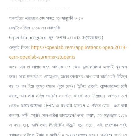
—————————————-
অনলাইনে আবেদনের শেষ সময়: ৩১ জানুয়ারি ২০১৯
রেজাল্ট: এপ্রিল ২০১৯ এর মাঝামাঝি
Openlab program: জুন- অগাস্ট ২০১৯ (৯ সপ্তাহর জন্য)
এপ্লাই লিংক:
https://openlab.cern/applications-open-2019-
cern-openlab-summer-students
এসব তথ্য না জানার জন্য আমাদের দেশ থেকে আন্ডারগ্রাডরা এপ্লাই খুব কম
করে। তারা জানবেই বা কোত্থেকে, তাদের জানানোর লোক যারা তারাই যদি বিভিন্ন
রঙ এর দল নিয়ে ব্যস্ত থাকেন (বুঝে নেন)। ইন্ডিয়া থেকেই আন্ডারগ্রাডরা বেশি
যাচ্ছে, আর তারা সত্যি ওয়ার্ল্ডের সব খানে জায়গা করে নিয়েছে। আমাদের দেশ
থেকেও আন্ডারগ্রাডদের CERN এ যাওয়াটা অভ্যেস এ পরিনত হোক। এত কথা
বললাম, আমি এপ্লাই কেন করিনা ভাবতেছেন? ভাগ্য খারাপ, এই প্রোগ্রাম ২০১৯
এ যখন হবে, আমি তখন পিএইচডির স্টূডেন্ট হয়ে যাবো। এই প্রোগ্রাম শুধুই
ব্যাচেলর ফাইনাল ইয়ার ও মাস্টার্স এ অধ্যয়নরতদের জন্য। আমাদের দেশে যত