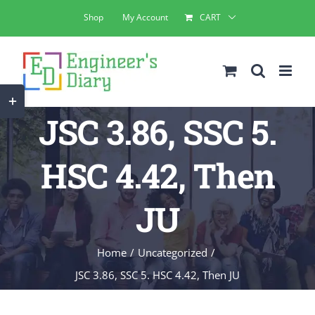
Skip
Shop
My Account
CART
to
content
Toggle
JSC 3.86, SSC 5.
Sliding
Bar
HSC 4.42, Then
Area
JU
Home
Uncategorized
JSC 3.86, SSC 5. HSC 4.42, Then JU