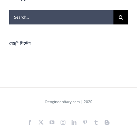
Search
for:
পেমেন্ট সিস্টেম
©engineerdiary.com | 2020
Facebook
X
YouTube
Instagram
LinkedIn
Pinterest
Tumblr
Blogger