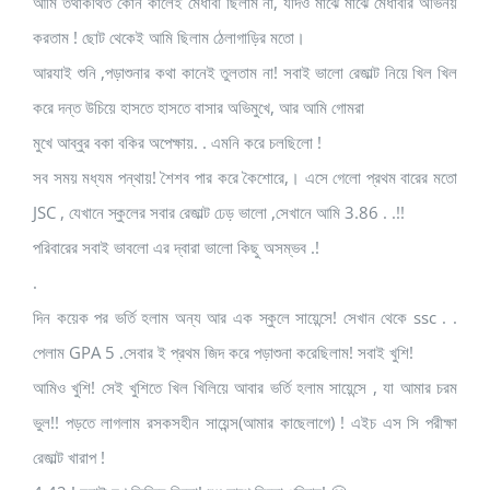
আমি তথাকথিত কোন কালেই মেধাবী ছিলাম না, যদিও মাঝে মাঝে মেধাবীর অভিনয়
করতাম ! ছোট থেকেই আমি ছিলাম ঠেলাগাড়ির মতো।
আরযাই শুনি ,পড়াশুনার কথা কানেই তুলতাম না! সবাই ভালো রেজাল্ট নিয়ে খিল খিল
করে দন্ত উচিয়ে হাসতে হাসতে বাসার অভিমুখে, আর আমি গোমরা
মুখে আব্বুর বকা বকির অপেক্ষায়. . এমনি করে চলছিলো !
সব সময় মধ্যম পন্থায়! শৈশব পার করে কৈশোরে,। এসে গেলো প্রথম বারের মতো
JSC , যেখানে স্কুলের সবার রেজাল্ট ঢেড় ভালো ,সেখানে আমি 3.86 . .!!
পরিবারের সবাই ভাবলো এর দ্বারা ভালো কিছু অসম্ভব .!
.
দিন কয়েক পর ভর্তি হলাম অন্য আর এক স্কুলে সায়েন্সে! সেখান থেকে ssc . .
পেলাম GPA 5 .সেবার ই প্রথম জিদ করে পড়াশুনা করেছিলাম! সবাই খুশি!
আমিও খুশি! সেই খুশিতে খিল খিলিয়ে আবার ভর্তি হলাম সায়েন্সে , যা আমার চরম
ভুল!! পড়তে লাগলাম রসকসহীন সায়েন্স(আমার কাছেলাগে) ! এইচ এস সি পরীক্ষা
রেজাল্ট খারাপ !