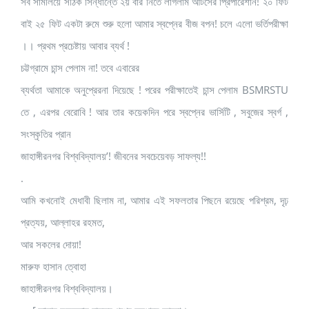
সব সামলিয়ে সঠিক সিন্ধান্তে ২য় বার নিতে লাগলাম আর্টসের প্রিপারেশান! ২০ ফিট
বাই ২৫ ফিট একটা রুমে শুরু হলো আমার স্বপ্নের বীজ বপন! চলে এলো ভর্তিপরীক্ষা
।। প্রথম প্রচেষ্টায় আবার ব্যর্থ !
চট্টগ্রামে চান্স পেলাম না! তবে এবারের
ব্যর্থতা আমাকে অনুপ্রেরনা দিয়েছে ! পরের পরীক্ষাতেই চান্স পেলাম BSMRSTU
তে , এরপর বেরোবি ! আর তার কয়েকদিন পরে স্বপ্নের ভার্সিটি , সবুজের স্বর্গ ,
সংস্কৃতির প্রান
জাহাঙ্গীরনগর বিশ্ববিদ্যালয়’! জীবনের সবচেয়েবড় সাফল্য!!
.
আমি কখনোই মেধাবী ছিলাম না, আমার এই সফলতার পিছনে রয়েছে পরিশ্রম, দৃঢ়
প্রত্যয়, আল্লাহর রহমত,
আর সকলের দোয়া!
মারুফ হাসান ত্বোহা
জাহাঙ্গীরনগর বিশ্ববিদ্যালয়।