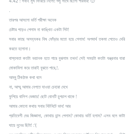
4.42 ! সবাই মুখ ফিরিয়ে নিলো! শুধু সাথে ছিলো পরিবার! 🙂
.
তারপর আসলো ভর্তি পরীক্ষা অনেক
চেষ্টার পড়েও পেলাম না কাঙ্খিত একটা সিট!
সবার কাছে অসহ্যকর বিষ ফোঁড়ার মতো হয়ে গেলাম! অপদার্থ তকমা পেতেও দেরি
করতে হলোনা।
বাস্তবতা কতটা ভয়ানক হতে পারে বুঝলাম তখন! সেই সময়টা কতটা যন্ত্রনার যারা
মোকাবিলা করে তারাই বুঝতে পারে,!.
আব্বু ঠিকঠাক কথা বলে
না, আম্মু আমার নেপতে যাওয়া চেহারা দেখে
ফুপিয়ে বালিশ ভেজায়! ছোট বোনটি চুপচাপ থাকে !
আমার কোনো কথায় সবার খিটখিটে ভাব! আর
প্রতিবেশী দের জিজ্ঞাসা, কোথায় চান্স পেলাম? কোথায় ভর্তি হলাম? এসব বলে কাটা
ঘায়ে নুনের ছিটা! :'(