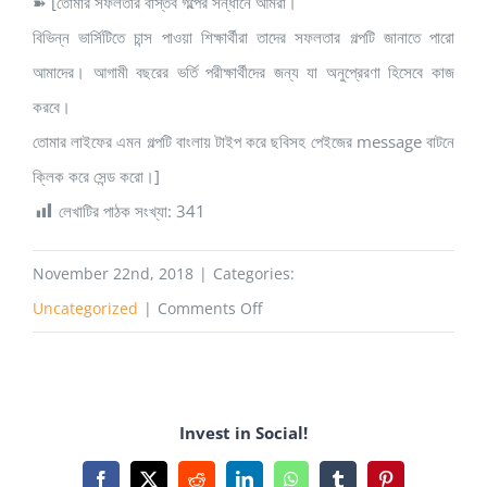
➽ [তোমার সফলতার বাস্তব গল্পের সন্ধানে আমরা।
বিভিন্ন ভার্সিটিতে চান্স পাওয়া শিক্ষার্থীরা তাদের সফলতার গল্পটি জানাতে পারো
আমাদের। আগামী বছরের ভর্তি পরীক্ষার্থীদের জন্য যা অনুপ্রেরণা হিসেবে কাজ
করবে।
তোমার লাইফের এমন গল্পটি বাংলায় টাইপ করে ছবিসহ পেইজের message বাটনে
ক্লিক করে সেন্ড করো।]
লেখাটির পাঠক সংখ্যা:
341
November 22nd, 2018
|
Categories:
on
Uncategorized
|
Comments Off
JSC
3.86,
SSC
Invest in Social!
5.
HSC
Facebook
X
Reddit
LinkedIn
WhatsApp
Tumblr
Pinterest