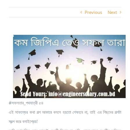
Previous
Next
#সফলতার_পথযাত্রী ৫৪
এই সাফল্যের কথা গল্প আকারে বললে হয়তো শেষহবে না, তাই এর পিছনের গল্পটা
স্বল্প করে বলাইশ্রেয়!