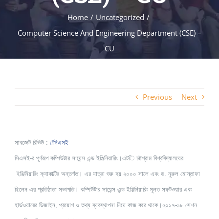
Home
Uncategorized
Computer Science And Engineering Department (CSE) –
CU
Previous
Next
সাবজেক্ট রিভিউ :
#
সিএসই
সিএসই-র পূর্ণরূপ কম্পিউটার সায়েন্স এন্ড ইঞ্জিনিয়ারিং।এট
ি চট্টগ্রাম বিশ্ববিদ্যালয়ের
ইঞ্জিনিয়ারিং ফ্যাকাল্টির অন্তর্গত। এর যাত্রা শুরু হয় ২০০০ সালে এবং ড. নুরুল মোস্তাফা
ছিলেন এর প্রতিষ্ঠাতা সভাপতি। কম্পিউটার সায়েন্স এন্ড ইঞ্জিনিয়ারিং মূলত সফটওয়ার এবং
হার্ডওয়ারের ডিজাইন, প্রয়োগ ও তথ্য ব্যবস্থাপনা নিয়ে কাজ করে থাকে।২০১৭-১৮ সেশন