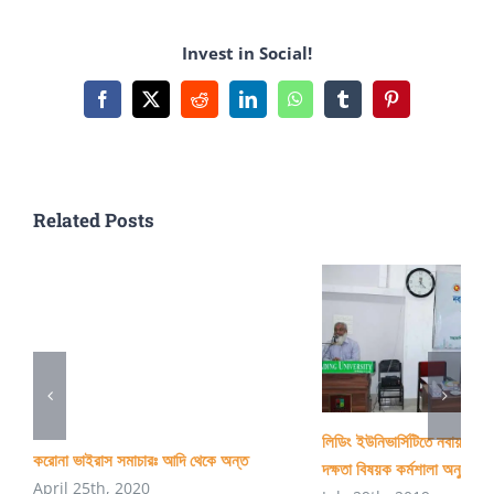
And
Invest in Social!
Engineering
Department
Facebook
X
Reddit
LinkedIn
WhatsApp
Tumblr
Pinterest
(CSE)
–
CU
Related Posts
লিডিং ইউনিভার্সিটিতে নবায়নযোগ্
করোনা ভাইরাস সমাচারঃ আদি থেকে অন্ত
দক্ষতা বিষয়ক কর্মশালা অনুষ্ঠিত
April 25th, 2020