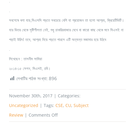
.
.
সবশেষে বলা যায়,সিএসসি পড়তে সবচেয়ে বেশি যা প্রয়োজন তা হলো আগ্রহ, ক্রিয়েটিভিটি।
যা
র ভিতর থেকে সৃষ্টিশীলতা নেই, শুধু চাকরিরবাজার দেখে বা কারো কাছ থেকে শুনে সিএসই না
পড়াই উচিৎ! তবে, আগ্রহ নিয়ে পড়তে পারলে এটি অত্যন্ত মজাদার হয়ে উঠবে
.
লিখেছেন : তাসনীম সামিয়া
২০১৪-১৫ সেশন, সিএসই, চবি।
লেখাটির পাঠক সংখ্যা:
896
November 30th, 2017
|
Categories:
Uncategorized
|
Tags:
CSE
,
CU
,
Subject
on
Review
|
Comments Off
Computer
Science