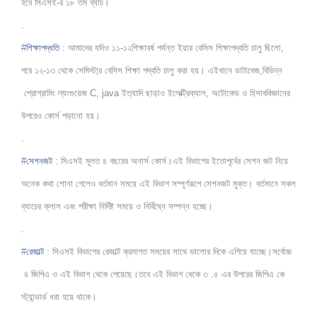
হবে সিএসই-র ১৮ তম ব্যাচ।
.
#
শিক্ষাপদ্ধতি
: আমাদের যদিও ১১-১২শিক্ষাবর্ষ
পর্যন্ত ইয়ার বেসিস শিক্ষাপদ্বতি চালু ছিলো,
পরে ১২-১৩ থেকে সেমিস্টা্র বেসিস শিক্ষা পদ্বতি চালু করা হয়। এইখানে ডাটাবেজ,বিভিন্ন
প্রোগ্রামিং ল্যংগুয়েজ C, java ইত্যাদি ছাড়াও ইলেক্ট্রিক্যাল,
অটোকেড ও হিসাববিজ্ঞানের
উপরেও কোর্স পড়ানো হয়।
.
#
সেশনজট
: সিএসই মূলত ৪ বছরের অনার্স কোর্স।এই বিভাগের ইতোপূর্বের সেশন জট নিয়ে
অনেক কথা শোনা গেলেও বর্তমান সময়ে এই বিভাগ সম্পূর্ণরূপে সেশনজট মুক্ত। বর্তমানে সকল
ব্যাচের ক্লাস এবং পরীক্ষা নির্দিষ্ট সময়ে ও নির্বিঘ্নে সম্পন্ন হচ্ছে।
.
#
রেজাল্ট
: সিএসই বিভাগের রেজাল্ট ক্রমাগত সময়ের সাথে ভালোর দিকে এগিয়ে যাচ্ছে।সর্বোচ্চ
৪ জিপিএ ও এই বিভাগ থেকে পেয়েছে।তবে এই বিভাগ থেকে ৩ .৫ এর উপরের জিপিএ কে
স্ট্যান্ডার্ড ধরা হয়ে থাকে।