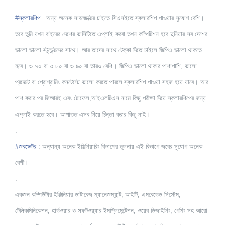
.
#
স্কলারশিপ
: অন্য অনেক সাবজেক্টের চাইতে সিএসইতে স্কলারশিপ পাওয়ার সুযোগ বেশি।
তবে তুমি যখন বাইরের দেশের ভার্সিটিতে এপ্লাই করবা তখন কম্পিটিশন হবে দুনিয়ার সব দেশের
ভালো ভালো স্টুডেন্টদের সাথে। আর তাদের সাথে টেক্কা দিতে চাইলে জিপিএ ভালো থাকতে
হবে। ৩.৭০ বা ৩.৮০ বা ৩.৯০ বা তারও বেশি। জিপিএ ভালো থাকার পাশাপাশি, ভালো
প্রজেক্ট বা প্রোগ্রামিং কনটেস্টে ভালো করতে পারলে স্কলারশিপ পাওয়া সহজ হয়ে যাবে। আর
পাশ করার পর জিআরই এবং টোফেল,আইএলটিএস নামে কিছু পরীক্ষা দিয়ে স্কলারশিপের জন্য
এপ্লাই করতে হবে। আপাতত এসব নিয়ে চিন্তা করার কিছু নাই।
.
#
জবসেক্টর
: অন্যান্য অনেক ইঞ্জিনিয়ারিং বিভাগের তুলনায় এই বিভাগে জবের সুযোগ অনেক
বেশী।
.
একজন কম্পিউটার ইঞ্জিনিয়ার ডাটাবেজ ম্যানেজম্যান্ট,
আইটি, এমবেডেড সিস্টেম,
টেলিকমিনিকেশন, হার্ডওয়ার ও সফটওয়্যার ইমপ্লিমেন্টেশন,
ওয়েব ডিজাইনিং, গেমিং সহ আরো