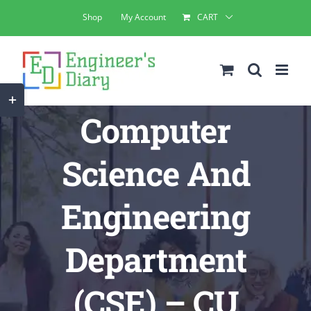
Skip
Shop
My Account
CART
to
content
Toggle
Computer
Sliding
Bar
Science And
Area
Engineering
Department
(CSE) – CU