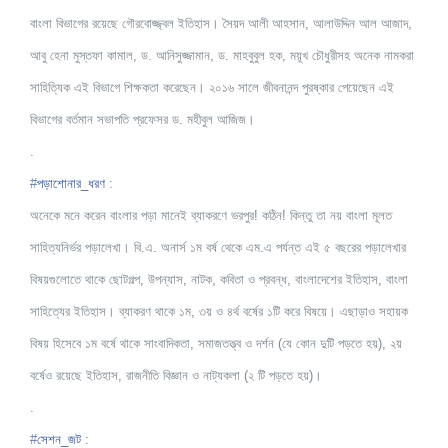
বাংলা বিভাগের রয়েছে গৌরবোজ্জ্বল ইতিহাস। সৈয়দ আলী আহসান, আলাউদ্দিন আল আজাদ,
আবু হেনা মুস্তফা কামাল, ড. আনিসুজ্জামান, ড. মাহবুবুল হক, ময়ূখ চৌধুরীসহ অনেক নামকরা
সাহিত্যিক এই বিভাগে শিক্ষকতা করেছেন। ২০১৬ সালে জীবনানন্দ পুরষ্কার পেয়েছেন এই
বিভাগের বর্তমান সভাপতি প্রফেসর ড. মহীবুল আজিজ।
.
#
পড়াশোনার_ধরণ
:
অনেকে মনে করেন বাংলার পড়া মানেই ব্যাকরণে ভরপুর! কঠিন! কিন্তু তা নয় বাংলা মূলত
সাহিত্যনির্ভর পড়ালেখা। বি.এ. অনার্স ১ম বর্ষ থেকে এম.এ পর্যন্ত এই ৫ বছরের পড়ালেখার
বিষয়গুলোতে থাকে ছোটগল্প, উপন্যাস, নাটক, কবিতা ও প্রবন্ধ, বাংলাদেশের ইতিহাস, বাংলা
সাহিত্যের ইতিহাস। ব্যাকরণ থাকে ১ম, ৩য় ও ৪র্থ বর্ষের ১টি করে বিষয়ে। এছাড়াও সহায়ক
বিষয় হিসেবে ১ম বর্ষে থাকে সাংবাদিকতা, সমাজতত্ত্ব ও দর্শন (যে কোন দুটি পড়তে হয়), ২য়
বর্ষেও রয়েছে ইতিহাস, রাজনীতি বিজ্ঞান ও নাট্যকলা (২ টি পড়তে হয়)।
.
#
সেশন_জট
: