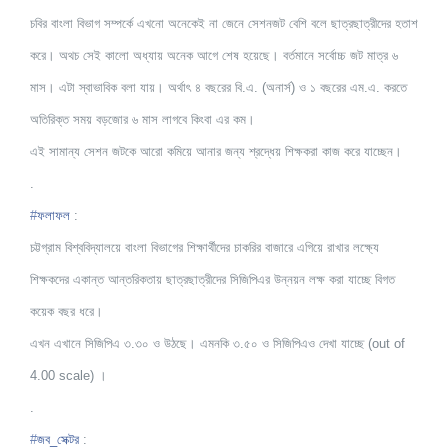
চবির বাংলা বিভাগ সম্পর্কে এখনো অনেকেই না জেনে সেশনজট বেশি বলে ছাত্রছাত্রীদের হতাশ
করে। অথচ সেই কালো অধ্যায় অনেক আগে শেষ হয়েছে। বর্তমানে সর্বোচ্চ জট মাত্র ৬
মাস। এটা স্বাভাবিক বলা যায়। অর্থাৎ ৪ বছরের বি.এ. (অনার্স) ও ১ বছরের এম.এ. করতে
অতিরিক্ত সময় বড়জোর ৬ মাস লাগবে কিংবা এর কম।
এই সামান্য সেশন জটকে আরো কমিয়ে আনার জন্য শ্রদ্ধেয় শিক্ষকরা কাজ করে যাচ্ছেন।
.
#
ফলাফল
:
চট্টগ্রাম বিশ্ববিদ্যালয়ে বাংলা বিভাগের শিক্ষার্থীদের চাকরির বাজারে এগিয়ে রাখার লক্ষ্যে
শিক্ষকদের একান্ত আন্তরিকতায় ছাত্রছাত্রীদের সিজিপিএর উন্নয়ন লক্ষ করা যাচ্ছে বিগত
কয়েক বছর ধরে।
এখন এখানে সিজিপিএ ৩.৩০ ও উঠছে। এমনকি ৩.৫০ ও সিজিপিএও দেখা যাচ্ছে (out of
4.00 scale) ।
.
#
জব_সেক্টর
: