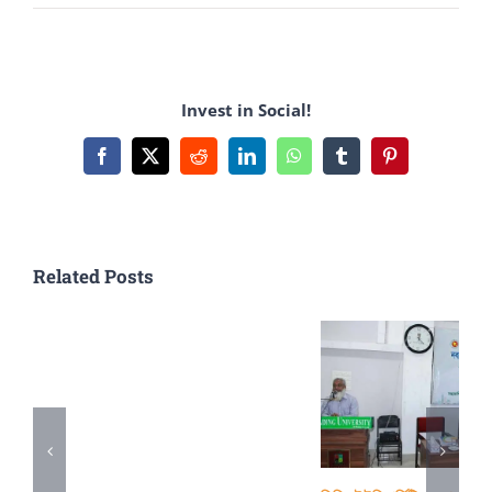
DEPARTMENT
OF
BENGALI,
Invest in Social!
CU
Facebook
X
Reddit
LinkedIn
WhatsApp
Tumblr
Pinterest
Related Posts