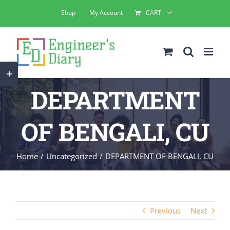
Skip
Shop
My Account
CART
to
content
Toggle
Sliding
DEPARTMENT
Bar
Area
OF BENGALI, CU
Home
Uncategorized
DEPARTMENT OF BENGALI, CU
Previous
Next