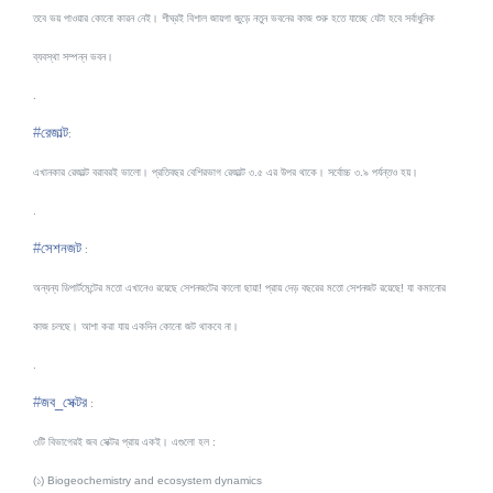
তবে ভয় পাওয়ার কোনো কারন নেই। শীঘ্রই বিশাল জায়গা জুড়ে নতুন ভবনের কাজ শুরু হতে যাচ্ছে যেটা হবে সর্বাধুনিক
ব্যবস্থা সম্পন্ন ভবন।
.
#
রেজাল্ট
:
এখানকার রেজাল্ট বরাবরই ভালো। প্রতিবছর বেশিরভাগ রেজাল্ট ৩.৫ এর উপর থাকে। সর্বোচ্চ ৩.৯ পর্যন্তও হয়।
.
#
সেশনজট
:
অন্যন্য ডিপার্টমেন্টের মতো এখানেও রয়েছে সেশনজটের কালো ছায়া! প্রায় দেড় বছরের মতো সেশনজট রয়েছে! যা কমানোর
কাজ চলছে। আশা করা যায় একদিন কোনো জট থাকবে না।
.
#
জব_সেক্টর
:
৩টি বিভাগেরই জব সেক্টর প্রায় একই। এগুলো হল :
(১) Biogeochemistry
and ecosystem dynamics