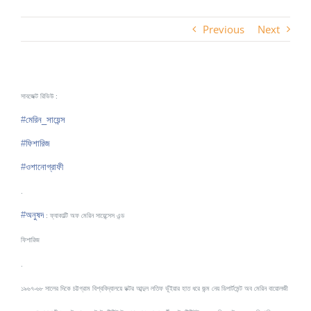
Previous
Next
সাবজেক্ট রিভিউ :
#
মেরিন_সায়েন্স
#
ফিশারিজ
#
ওশানোগ্রাফী
.
#
অনুষদ
: ফ্যাকাল্টি অফ মেরিন সায়েন্সেস এন্ড
ফিশারিজ
.
১৯৬৭-৬৮ সালের দিকে চট্টগ্রাম বিশ্ববিদ্যালয়ে ডক্টর আব্দুল লতিফ ভূঁইয়ার হাত ধরে জন্ম নেয় ডিপার্টমেন্ট অব মেরিন বায়োলজী