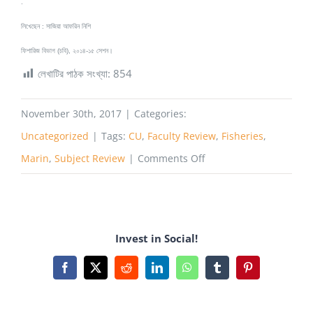
.
লিখেছেন : সাজিয়া আফরিন নিশি
ফিশারিজ বিভাগ (চবি), ২০১৪-১৫ সেশন।
লেখাটির পাঠক সংখ্যা:
854
November 30th, 2017
|
Categories:
Uncategorized
|
Tags:
CU
,
Faculty Review
,
Fisheries
,
on
Marin
,
Subject Review
|
Comments Off
Faculty
of
Marin
Invest in Social!
sciences
and
Facebook
X
Reddit
LinkedIn
WhatsApp
Tumblr
Pinterest
Fisheries,