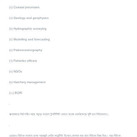
(২) Coastal processes
(৩) Geology and geophysics
(৪) Hydrographic surveying
(৫) Modelling and forecasting
(৬) Paleooceanograp
hy
(৭) Fisheries officers
(৮) NGOs
(৯) Hatchery management
(১০) BORI
.
কক্সবাজারে নির্মাণাধীন আছে সমুদ্র গবেষণা ইন্সটিটিউট যেখানে অনেক চাকরিক্ষেত্র সৃষ্টি হবে নিশ্চিতভাবে।
.
এছাড়াও বিভিন্ন গবেষণা মূলক প্রজেক্টে মেরিন সায়েন্টিস্ট হিসেবে যোগদান করা যাবে বিভিন্ন বিষয় নিয়ে। আর বিভিন্ন