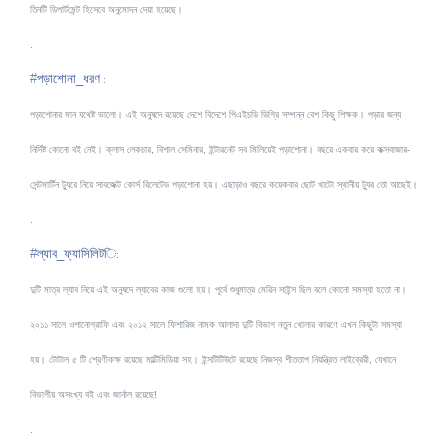
তিনটি ডিপার্টমেন্ট হিসেবে অনুমোদন দেয়া হয়েছে।
.
#
পড়াশোনা_ধরণ
:
পড়াশোনার মান যথেষ্ট ভালো। এই অনুষদে রয়েছে দেশে বিদেশে পিএইচডি ডিগ্রি সম্পন্ন বেশ কিছু শিক্ষক। পড়ার জন্য
নির্দিষ্ট কোনো বই নেই। ক্লাস লেকচার, বিশাল সেমিনার, ইন্টারনেট সব মিলিয়েই পড়াশোনা​। বছরে একবার করে কক্সবাজার-
সেন্ট
মার্টিন ট্যুরে নিয়ে সাবজেক্ট কোর্স রিলেটেড পড়াশোনা হয়। এছাড়াও বছরে কয়েকবার ছোট খাটো স্থানীয় ট্যুর তো আছেই।
.
#
ল্যাব_ফ্যাসিলিট
ি
:
দুটি মাত্র ল্যাব নিয়ে এই অনুষদে ল্যাবের কাজ গুলো হয়। পূর্বে শুধুমাত্র মেরিন সাইন্স ছিল বলে কোনো সমস্যা হতো না।
২০১১ সালে ওশানোগ্রাফি এবং ২০১২ সালে ফিশারিজ নামক আলাদা দুটি বিভাগ নতুন খোলার কারণে এখন কিছুটা সমস্যা
হয়। টোটাল ৫ টি শ্রেণীকক্ষ রয়েছে মাল্টিমিডিয়া সহ। ইন্সটিটিউটে রয়েছে নিজস্ব শীততাপ নিয়ন্ত্রিত লাইব্রেরী, যেখানে
বিভাগীয় অসংখ্য বই এবং জার্নাল রয়েছে!
.