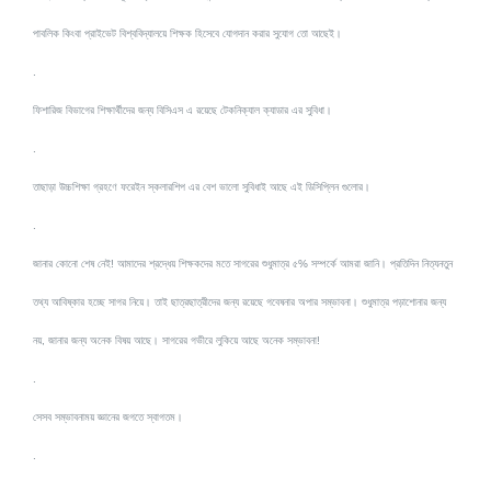
পাবলিক কিংবা প্রাইভেট বিশ্ববিদ্যালয়ে
শিক্ষক হিসেবে যোগদান করার সুযোগ তো আছেই।
.
ফিশারিজ বিভাগের শিক্ষার্থীদের জন্য বিসিএস এ রয়েছে টেকনিক্যাল ক্যাডার এর সুবিধা।
.
তাছাড়া উচ্চশিক্ষা গ্রহণে ফরেইন স্কলারশিপ এর বেশ ভালো সুবিধাই আছে এই ডিসিপ্লিন গুলোর।
.
জানার কোনো শেষ নেই! আমাদের শ্রদ্ধেয় শিক্ষকদের​ মতে সাগরের শুধুমাত্র ৫% সম্পর্কে আমরা জানি। প্রতিদিন নিত্যনতুন
তথ্য আবিষ্কার হচ্ছে সাগর নিয়ে। তাই ছাত্রছাত্রীদের জন্য রয়েছে গবেষনার অপার সম্ভাবনা। শুধুমাত্র পড়াশোনার জন্য
নয়, জানার জন্য অনেক বিষয় আছে। সাগরের গভীরে লুকিয়ে আছে অনেক সম্ভাবনা!
.
সেসব সম্ভাবনাময় জ্ঞানের জগতে স্বাগতম।
.