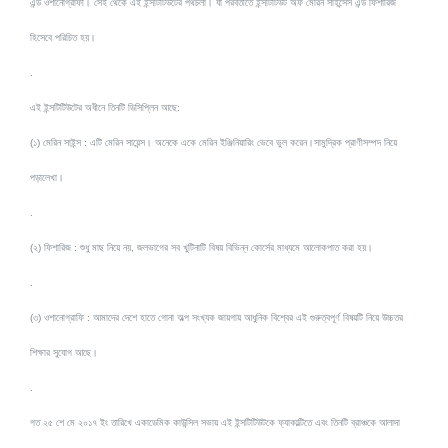
এন্ড ওশানোগ্রাফী। সেই থেকে এই ইন্সটিটিউটের পথচলা। যা পরবর্তীতে ইন্সটিটিউট অফ মেরিন সাইন্সেস এন্ড ফিশারিজ
হিসেবে পরিচিত হয়।
.
এই ইন্সটিটিউটের অধীনে তিনটি ডিসিপ্লিন আছে:
(১) মেরিন সাইন্স : এটি মেরিন সায়েন্স। অনেকে একে মেরিন ইঞ্জিনিয়ারিং ভেবে ভুল করেন।সামুদ্রিক প্রাণীসম্পদ নিয়ে
পড়ালেখা।
.
(২) ফিশারিজ : শুধু মাছ নিয়ে নয়, জলভাগের সব খুটিনাটি বিষয় বিভিন্ন কোর্সের মাধ্যমে আলোকপাত করা হয়।
.
(৩) ওশানোগ্রাফি : আমাদের দেশে হাতে গোনা অল্প সংখ্যক জায়গায় আধুনিক বিশ্বের এই গুরুত্বপূর্ণ বিষয়টি নিয়ে উচ্চতর
শিক্ষার সুযোগ আছে।
.
গত ২৫ শে মে ২০১৭ ইং তারিখে একাডেমিক কাউন্সিল সভায় এই ইন্সটিটিউটকে ফ্যাকাল্টিতে এবং তিনটি ব্রাঞ্চকে আলাদা