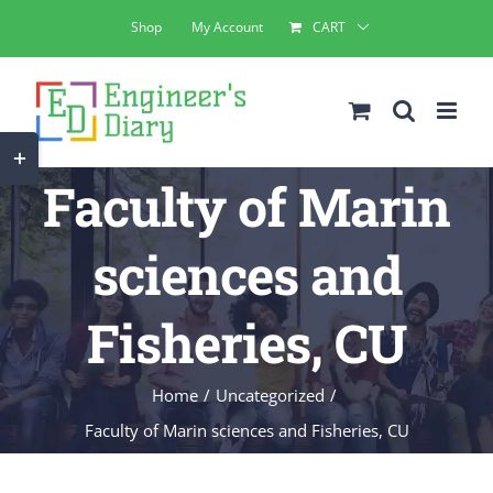
Skip
Shop
My Account
CART
to
content
Toggle
Faculty of Marin
Sliding
Bar
sciences and
Area
Fisheries, CU
Home
Uncategorized
Faculty of Marin sciences and Fisheries, CU