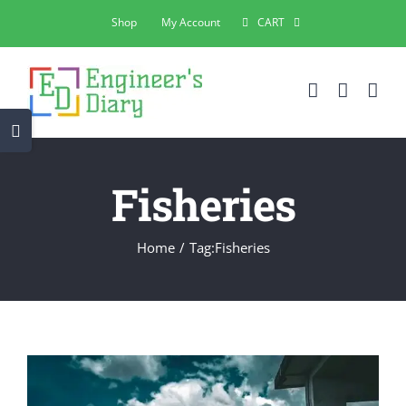
Skip
Shop
My Account
CART
to
content
Toggle
Sliding
Bar
Fisheries
Area
Home
Tag:
Fisheries