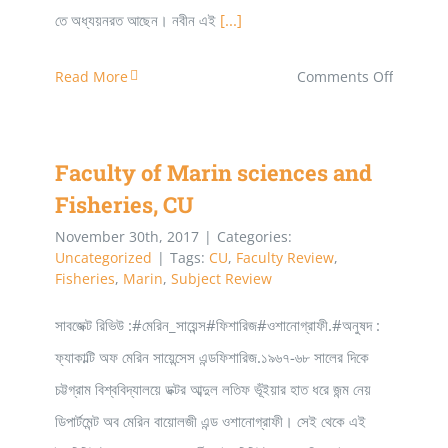
তে অধ্যয়নরত আছেন। নবীন এই
[...]
on
Read More
Comments Off
মাৎস্যবিজ্ঞান
অনুষদ
Faculty of Marin sciences and
–
Fisheries, CU
পবিপ্রবি
November 30th, 2017
|
Categories:
Uncategorized
|
Tags:
CU
,
Faculty Review
,
Fisheries
,
Marin
,
Subject Review
সাবজেক্ট রিভিউ :#মেরিন_সায়েন্স#ফিশারিজ#ওশানোগ্রাফী.#অনুষদ :
ফ্যাকাল্টি অফ মেরিন সায়েন্সেস এন্ডফিশারিজ.১৯৬৭-৬৮ সালের দিকে
চট্টগ্রাম বিশ্ববিদ্যালয়ে ডক্টর আব্দুল লতিফ ভূঁইয়ার হাত ধরে জন্ম নেয়
ডিপার্টমেন্ট অব মেরিন বায়োলজী এন্ড ওশানোগ্রাফী। সেই থেকে এই