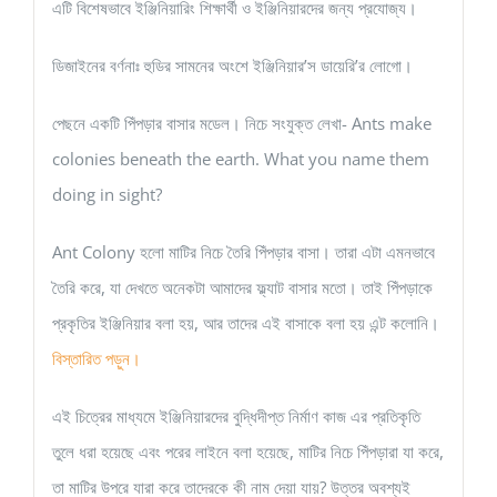
এটি বিশেষভাবে ইঞ্জিনিয়ারিং শিক্ষার্থী ও ইঞ্জিনিয়ারদের জন্য প্রযোজ্য।
ডিজাইনের বর্ণনাঃ হুডির সামনের অংশে ইঞ্জিনিয়ার’স ডায়েরি’র লোগো।
পেছনে একটি পিঁপড়ার বাসার মডেল। নিচে সংযুক্ত লেখা- Ants make
colonies beneath the earth. What you name them
doing in sight?
Ant Colony হলো মাটির নিচে তৈরি পিঁপড়ার বাসা। তারা এটা এমনভাবে
তৈরি করে, যা দেখতে অনেকটা আমাদের ফ্ল্যাট বাসার মতো। তাই পিঁপড়াকে
প্রকৃতির ইঞ্জিনিয়ার বলা হয়, আর তাদের এই বাসাকে বলা হয় এন্ট কলোনি।
বিস্তারিত পড়ুন।
এই চিত্রের মাধ্যমে ইঞ্জিনিয়ারদের বুদ্ধিদীপ্ত নির্মাণ কাজ এর প্রতিকৃতি
তুলে ধরা হয়েছে এবং পরের লাইনে বলা হয়েছে, মাটির নিচে পিঁপড়ারা যা করে,
তা মাটির উপরে যারা করে তাদেরকে কী নাম দেয়া যায়? উত্তর অবশ্যই