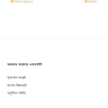
Select options
Details
This
product
has
multiple
variants.
The
options
may
আমাদের অন্যান্য ওয়েবসাইট
be
chosen
ক্যাম্পাস কানেক্ট
on
বাংলায় বিজ্ঞানচর্চা
the
অনুশীলন সমিতি
product
page