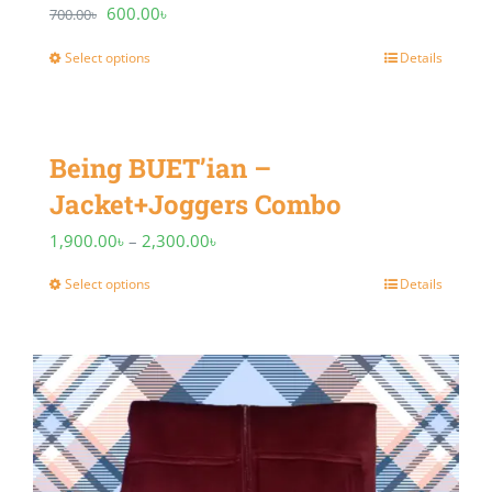
Original
Current
600.00
৳
700.00
৳
price
price
Select options
Details
This
was:
is:
product
700.00৳.
600.00৳.
has
Being BUET’ian –
multiple
Jacket+Joggers Combo
variants.
Price
1,900.00
৳
–
2,300.00
The
৳
range:
options
Select options
Details
This
1,900.00৳
may
product
through
be
has
2,300.00৳
chosen
multiple
on
variants.
the
The
product