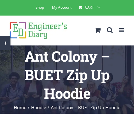
Skip
Shop
My Account
CART
to
content
Toggle
Ant Colony –
Sliding
Bar
BUET Zip Up
Area
Hoodie
Home
Hoodie
Ant Colony – BUET Zip Up Hoodie