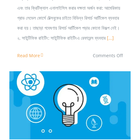
এবং তার ক্রিটিক্যাল এনালাইসিস করার দক্ষতা অর্জন করা: আমেরিকায়
গ্রাড লেভেল কোর্সে টেক্সবুকের চাইতে বিভিন্ন রিসার্চ আর্টিকেল ব্যবহার
করা হয়। তাছাড়া গবেষণায় রিসার্চ আর্টিকেল পড়ার কোনো বিকল্প নেই।
২. সাইন্টিফিক রাইটিং: সাইন্টিফিক রাইটিংএ রেফারেন্স ব্যবহার
[...]
on
Read More
Comments Off
আমেরিকায়
পিএইচডি
করতে
যে
বিষয়ে
হাতে কলমে গবেষণা – গবেষণা শুরুর আগে আপনার কী কী লাগবে?
আন্ডারগ্রাড
দক্ষ
হওয়া