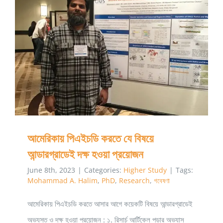
বা
রিসার্চ
পেপার
আমেরিকায় পিএইচডি করতে যে বিষয়ে আন্ডারগ্রাডেই দক্ষ হওয়া
পড়বেন
প্রয়োজন
আমেরিকায় পিএইচডি করতে যে বিষয়ে
আন্ডারগ্রাডেই দক্ষ হওয়া প্রয়োজন
June 8th, 2023
|
Categories:
Higher Study
|
Tags:
Mohammad A. Halim
,
PhD
,
Research
,
গবেষণা
আমেরিকায় পিএইচডি করতে আসার আগে কয়েকটি বিষয়ে আন্ডারগ্রাডেই
অভ্যস্ত ও দক্ষ হওয়া প্রয়োজন : ১. রিসার্চ আর্টিকেল পড়ার অভ্যাস