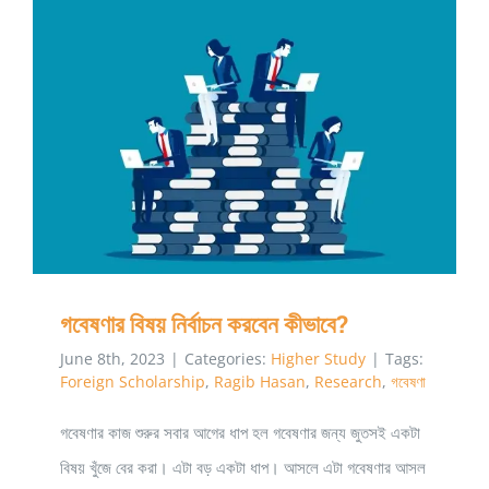
জন্য
ফ্রেমওয়ার্ক
জ্ঞান
গবেষণার বিষয় নির্বাচন করবেন কীভাবে?
গবেষণার বিষয় নির্বাচন করবেন কীভাবে?
June 8th, 2023
|
Categories:
Higher Study
|
Tags:
Foreign Scholarship
,
Ragib Hasan
,
Research
,
গবেষণা
গবেষণার কাজ শুরুর সবার আগের ধাপ হল গবেষণার জন্য জুতসই একটা
বিষয় খুঁজে বের করা। এটা বড় একটা ধাপ। আসলে এটা গবেষণার আসল