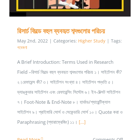
রিসার্চ ফিল্ডে বহুল ব্যবহৃত শব্দগুলোর পরিচয়
May 2nd, 2022
|
Categories:
Higher Study
|
Tags:
গবেষণা
A Brief Introduction: Terms Used in Research
Field –রিসার্চ ফিল্ডে বহুল ব্যবহৃত শব্দগুলোর পরিচয় ১। সাইটেশন কী?
২।রেফারেন্স কী? ৩। সাইটেশন সংখ্যা ৪। সাইটেশন পদ্ধতি ৫।
ভ্যাঙ্কুভার সাইটেশন এবং রেফারেন্সিং সিস্টেম ৬। ইন-টেক্সট সাইটেশন
৭। Foot-Note & End-Note ৮। হার্ভাড/প্যারেন্টিক্যাল
সাইটেশন ৯। প্রাইমারি সোর্স ও সেকেন্ডারি সোর্স ১০। Quote করা ও
Paraphrasing (প্যারাফ্রেজিং) ১১।
[...]
on
Read More
Comments Off