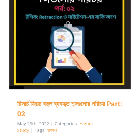
লিখবেন
কীভাবে?
রিসার্চ ফিল্ডে বহুল ব্যবহৃত শব্দগুলোর পরিচয় Part: 02
রিসার্চ ফিল্ডে বহুল ব্যবহৃত শব্দগুলোর পরিচয় Part:
02
May 26th, 2022
|
Categories:
Higher
Study
|
Tags:
গবেষণা