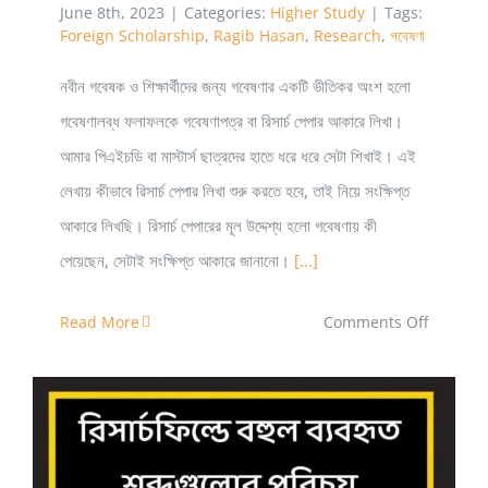
June 8th, 2023
|
Categories:
Higher Study
|
Tags:
Foreign Scholarship
,
Ragib Hasan
,
Research
,
গবেষণা
নবীন গবেষক ও শিক্ষার্থীদের জন্য গবেষণার একটি ভীতিকর অংশ হলো
গবেষণালব্ধ ফলাফলকে গবেষণাপত্র বা রিসার্চ পেপার আকারে লিখা।
আমার পিএইচডি বা মাস্টার্স ছাত্রদের হাতে ধরে ধরে সেটা শিখাই। এই
লেখায় কীভাবে রিসার্চ পেপার লিখা শুরু করতে হবে, তাই নিয়ে সংক্ষিপ্ত
আকারে লিখছি। রিসার্চ পেপারের মূল উদ্দেশ্য হলো গবেষণায় কী
পেয়েছেন, সেটাই সংক্ষিপ্ত আকারে জানানো।
[...]
on
Read More
Comments Off
গবেষণাপত্র
বা
রিসার্চ
পেপার