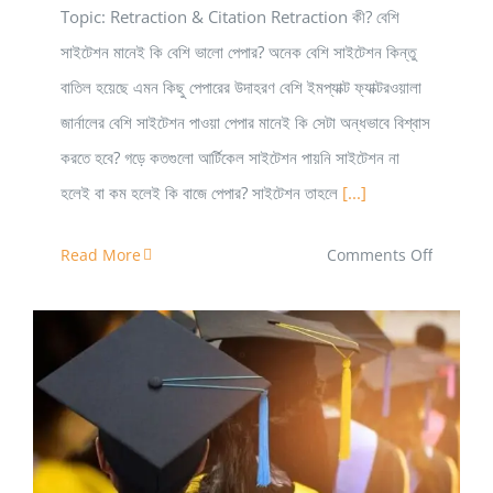
Topic: Retraction & Citation Retraction কী? বেশি
সাইটেশন মানেই কি বেশি ভালো পেপার? অনেক বেশি সাইটেশন কিন্তু
বাতিল হয়েছে এমন কিছু পেপারের উদাহরণ বেশি ইমপ্যাক্ট ফ্যাক্টরওয়ালা
জার্নালের বেশি সাইটেশন পাওয়া পেপার মানেই কি সেটা অন্ধভাবে বিশ্বাস
করতে হবে? গড়ে কতগুলো আর্টিকেল সাইটেশন পায়নি সাইটেশন না
হলেই বা কম হলেই কি বাজে পেপার? সাইটেশন তাহলে
[...]
on
Read More
Comments Off
রিসার্চ
ফিল্ডে
বহুল
ব্যবহৃত
শব্দগুলোর
গবেষণা আর্টিকেল এবং থিসিস লেখার কিছু টুলস এবং সফটওয়্যার
পরিচয়