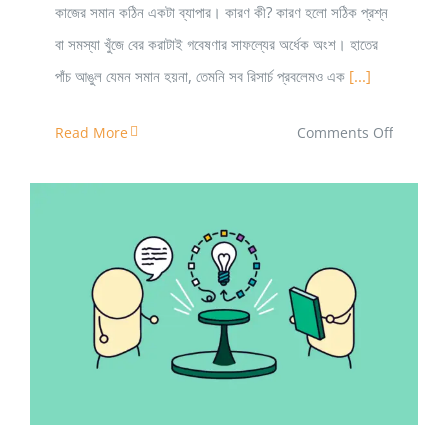
কাজের সমান কঠিন একটা ব্যাপার। কারণ কী? কারণ হলো সঠিক প্রশ্ন
বা সমস্যা খুঁজে বের করাটাই গবেষণার সাফল্যের অর্ধেক অংশ। হাতের
পাঁচ আঙুল যেমন সমান হয়না, তেমনি সব রিসার্চ প্রবলেমও এক
[...]
on
Read More
Comments Off
গবেষণার
বিষয়
নির্বাচন
করবেন
কীভাবে?
কীভাবে গবেষণা পত্র বা রিসার্চ পেপার পড়বেন