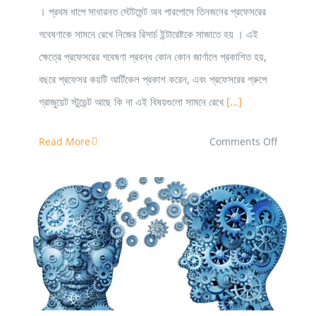
। প্রথম ধাপে সাধারনত স্টেটমেন্ট অব পারপোসে তিনজনের প্রফেসরের
গবেষণাকে সামনে রেখে নিজের রিসার্চ ইন্টারেষ্টকে সাজাতে হয় । এই
ক্ষেত্রে প্রফেসরের গবেষণা প্রবন্ধ কোন কোন জার্ণালে প্রকাশিত হয়,
বছরে প্রফেসর কয়টি আর্টিকেল প্রকাশ করেন, এবং প্রফেসরের গ্রুপে
গ্রাজুয়েট স্টুডেন্ট আছে কি না এই বিষয়গুলো সামনে রেখে
[...]
on
Read More
Comments Off
আমেরিকার
বিশ্ববিদ্যাল
কিভাবে
পিএইচডি
সুপারভাইজর
রিসার্চ এর জন্য ফ্রেমওয়ার্ক জ্ঞান
সিলেক্ট
করবো?