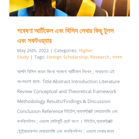
Part:
02
গবেষণা আর্টিকেল এবং থিসিস লেখার কিছু টুলস
এবং সফটওয়্যার
May 26th, 2022
|
Categories:
Higher
Study
|
Tags:
Foreign Scholarship
,
Research
,
গবেষণা
আপনি থিসিস করেন কিংবা গবেষণা আর্টিকেল লিখেন , সাধারণত এই
অংশগুলো থাকে- Title Abstract Introduction Literature
Review Conceptual and Theoretical framework
Methodology Results/Findings & Discussion
Conclusion Reference টাইটেল,অ্যাবস্ট্রাক্ট মেথডোলজি এবং
কনক্লিউশন ; এগুলো মোটামুটি ছোট অংশ । টাইটেল,অ্যাবস্ট্রাক্ট
,ইন্ট্রোডাকশন মেথডোলজি এবং কনক্লিউশন ; এগুলো লেখার জন্য