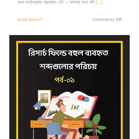
কোন সফটওয়্যার প্রয়োজন নেই । আপনার হাতে যদি
[...]
on
Read More
Comments Off
গবেষণা
আর্টিকেল
এবং
থিসিস
লেখার
কিছু
টুলস
এবং
রিসার্চ ফিল্ডে বহুল ব্যবহৃত শব্দগুলোর পরিচয়
সফটওয়্যার