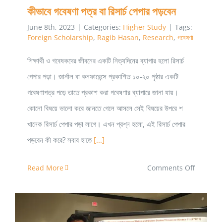
কীভাবে গবেষণা পত্র বা রিসার্চ পেপার পড়বেন
June 8th, 2023
|
Categories:
Higher Study
|
Tags:
Foreign Scholarship
,
Ragib Hasan
,
Research
,
গবেষণা
শিক্ষার্থী ও গবেষকদের জীবনের একটি নিত্যদিনের ব্যাপার হলো রিসার্চ
পেপার পড়া। জার্নাল বা কনফারেন্সে প্রকাশিত ১০-২০ পৃষ্ঠার একটি
গবেষণাপত্র পড়ে তাতে প্রকাশ করা গবেষণার ব্যাপারে জানা যায়।
কোনো বিষয়ে ভালো করে জানতে গেলে আসলে সেই বিষয়ের উপরে শ
খানেক রিসার্চ পেপার পড়া লাগে। এখন প্রশ্ন হলো, এই রিসার্চ পেপার
পড়বেন কী করে? সবার হাতে
[...]
on
Read More
Comments Off
কীভাবে
গবেষণা
পত্র