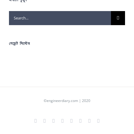
Search
for:
পেমেন্ট সিস্টেম
©engineerdiary.com | 2020
Facebook
X
YouTube
Instagram
LinkedIn
Pinterest
Tumblr
Blogger