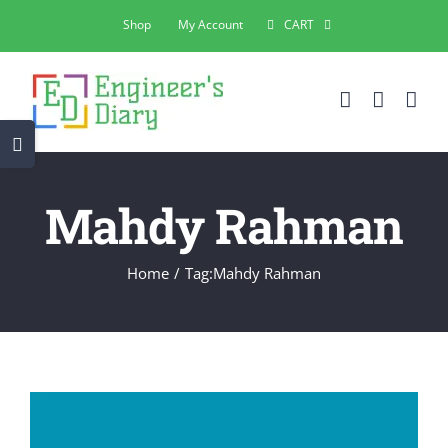
Skip
Shop
My Account
CART
to
content
Toggle
Sliding
Bar
Mahdy Rahman
Area
Home
Tag:
Mahdy Rahman