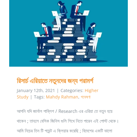
রিসার্চ এরিয়াতে নতুনদের জন্য পরামর্শ
রিসার্চ এরিয়াতে নতুনদের জন্য পরামর্শ
January 12th, 2021
|
Categories:
Higher
Study
|
Tags:
Mahdy Rahman
,
গবেষণা
আপনি যদি জার্নাল পাব্লিশ / Research এর এরিয়া তে নতুন হয়ে
থাকেন ; তাহলে বেসিক জিনিস গুলি শিখে নিতে পারেন এই পোস্ট থেকে।
আমি নিচের তিন টি পয়েন্ট এ ক্লিয়ার করেছি ; বিদেশের একটি ভালো