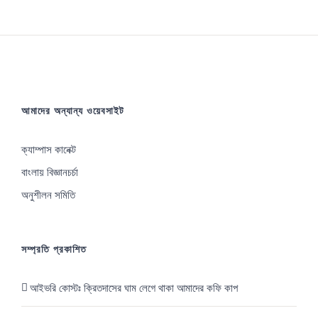
B
UNIT
Review
with
video
আমাদের অন্যান্য ওয়েবসাইট
ক্যাম্পাস কানেক্ট
বাংলায় বিজ্ঞানচর্চা
অনুশীলন সমিতি
সম্প্রতি প্রকাশিত
আইভরি কোস্টঃ ক্রিতদাসের ঘাম লেগে থাকা আমাদের কফি কাপ