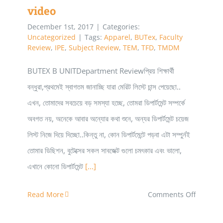
video
December 1st, 2017
|
Categories:
Uncategorized
|
Tags:
Apparel
,
BUTex
,
Faculty
Review
,
IPE
,
Subject Review
,
TEM
,
TFD
,
TMDM
BUTEX B UNITDepartment Reviewপ্রিয় শিক্ষার্থী
বন্ধুরা,প্রথমেই স্বাগতম জানাচ্ছি যারা মেরিট লিস্টে চান্স পেয়েছো..
এখন, তোমাদের সবচেয়ে বড় সমস্যা হচ্ছে, তোমরা ডিপার্টমেন্ট সম্পর্কে
অবগত নয়, অনেকে আবার অন্যোর কথা শুনে, অন্যর ডিপার্টমেন্ট চয়েজ
লিস্ট নিজে দিয়ে দিচ্ছো..কিন্তু না, কোন ডিপার্টমেন্টে পড়বা এটা সম্পুর্নই
তোমার ডিছিশন, বুটেক্সের সকল সাবজেক্ট গুলো চমৎকার এবং ভালো,
এখানে কোনো ডিপার্টমেন্ট
[...]
on
Read More
Comments Off
BUTEX