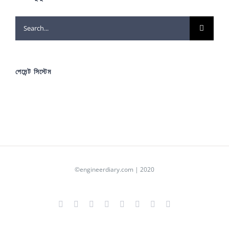
Search
for:
পেমেন্ট সিস্টেম
©engineerdiary.com | 2020
Facebook
X
YouTube
Instagram
LinkedIn
Pinterest
Tumblr
Blogger