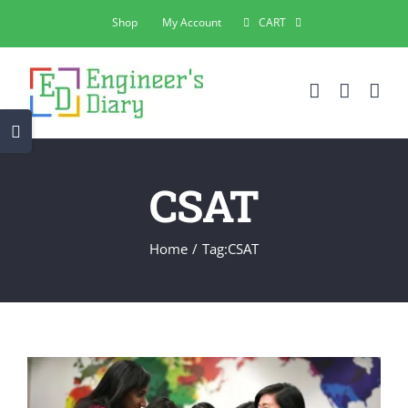
Skip
Shop
My Account
CART
to
content
Toggle
Sliding
Bar
CSAT
Area
Home
Tag:
CSAT