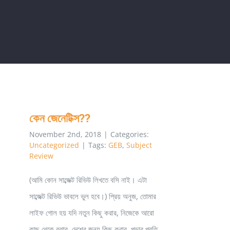
কেন জেনেটিক্স??
November 2nd, 2018
|
Categories:
Uncategorized
|
Tags:
GEB
,
Subject
Review
(আমি কোন সাব্জেক্ট রিভিউ লিখতে বসি নাই। এটা
সাব্জেক্ট রিভিউ ভাবলে ভুল হবে।) প্রিয় অনুজ, তোমার
লাইফ গোল হয় যদি নতুন কিছু করার, নিজেকে আরো
কাছ থেকে বুঝার, দেশের জন্য কিছু করার, পড়ার প্রতি