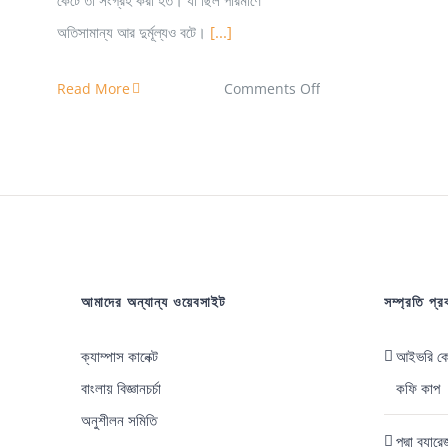
কেটে তা সংগ্রহ করা হত। যা ছিল পরিমাণে
অতিসামান্য আর দুর্মূল্যও বটে।
[...]
on
Read More
Comments Off
Genetic
Engineering
and
Biotechnology
(GEB)-
SUST
আমাদের অন্যান্য ওয়েবসাইট
সম্প্রতি প্
ক্যাম্পাস কানেক্ট
আইভরি কোস
বাংলায় বিজ্ঞানচর্চা
কফি কাপ
অনুশীলন সমিতি
পদ্মা ব্যা