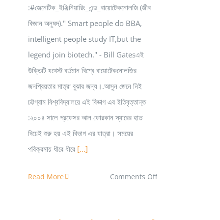
:#জেনেটিক_ইঞ্জিনিয়ারিং_এন্ড_বায়োটেকনোলজি (জীব
বিজ্ঞান অনুষদ)." Smart people do BBA,
intelligent people study IT,but the
legend join biotech." - Bill Gatesএই
উক্তিটি যথেস্ট বর্তমান বিশ্বে বায়োটেকনোলজির
জনপ্রিয়তার মাত্রা বুঝার জন্য।.আসুন জেনে নিই
চট্টগ্রাম বিশ্ববিদ্যালয়ে এই বিভাগ এর ইতিবৃত্তান্ত
:২০০৪ সালে প্রফেসর আল ফোরকান স্যারের হাত
দিয়েই শুরু হয় এই বিভাগ এর যাত্রা। সময়ের
পরিক্রমায় ধীরে ধীরে
[...]
on
Read More
Comments Off
Genetic
Engineering