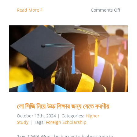
on
Read More
Comments Off
বিশ্ববিদ্যাল
পিএইচডি
ডিগ্রি:
বৈষম্য
দূর
লো সিজি নিয়ে উচ্চ শিক্ষার জন্য যেতে করণীয়
করা
উচিত
লো সিজি নিয়ে উচ্চ শিক্ষার জন্য যেতে করণীয়
October 13th, 2024
|
Categories:
Higher
Study
|
Tags:
Foreign Scholarship
'Low CGPA Won't be barrier to higher study in