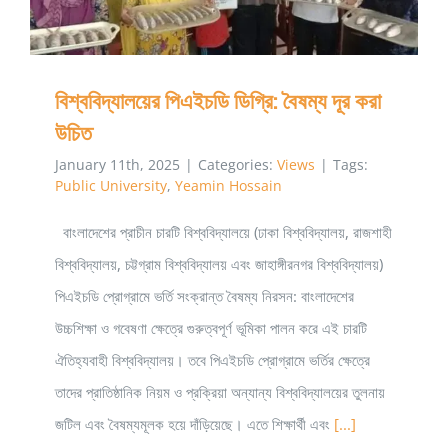
বিশ্ববিদ্যালয়ের পিএইচডি ডিগ্রি: বৈষম্য দূর করা
উচিত
January 11th, 2025
|
Categories:
Views
|
Tags:
Public University
,
Yeamin Hossain
বাংলাদেশের প্রাচীন চারটি বিশ্ববিদ্যালয়ে (ঢাকা বিশ্ববিদ্যালয়, রাজশাহী
বিশ্ববিদ্যালয়, চট্টগ্রাম বিশ্ববিদ্যালয় এবং জাহাঙ্গীরনগর বিশ্ববিদ্যালয়)
পিএইচডি প্রোগ্রামে ভর্তি সংক্রান্ত বৈষম্য নিরসন: বাংলাদেশের
উচ্চশিক্ষা ও গবেষণা ক্ষেত্রে গুরুত্বপূর্ণ ভূমিকা পালন করে এই চারটি
ঐতিহ্যবাহী বিশ্ববিদ্যালয়। তবে পিএইচডি প্রোগ্রামে ভর্তির ক্ষেত্রে
তাদের প্রাতিষ্ঠানিক নিয়ম ও প্রক্রিয়া অন্যান্য বিশ্ববিদ্যালয়ের তুলনায়
জটিল এবং বৈষম্যমূলক হয়ে দাঁড়িয়েছে। এতে শিক্ষার্থী এবং
[...]