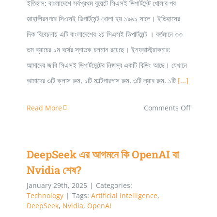
ইতিহাস: বাংলাদেশে সর্বপ্রথম বুয়েটে সিএসই ডিপার্টমেন্ট খোলার পর
জাহাঙ্গীরনগরে সিএসই ডিপার্টমেন্ট খোলা হয় ১৯৯১ সালে। ইতিহাসের
দিক বিবেচনায় এটি বাংলাদেশের ২য় সিএসই ডিপার্টমেন্ট । বর্তমানে ৩৩
তম ব্যাচের ১ম বর্ষের স্নাতক চলমান রয়েছে। ইনফ্রাস্ট্রাকচার:
আমাদের জাবি সিএসই ডিপার্টমেন্টের নিজস্ব একটি বিল্ডিং আছে। যেখানে
আমাদের ৩টি ক্লাস রুম, ১টি মাল্টিপারপাস রুম, ৩টি ল্যাব রুম, ১টি
[...]
on
Read More
Comments Off
কম্পিউটার
সায়েন্স
DeepSeek এর আগমনে কি OpenAI বা Nvidia শেষ?
DeepSeek এর আগমনে কি OpenAI বা
এন্ড
Nvidia শেষ?
ইঞ্জিনিয়ারিং
–
January 29th, 2025
|
Categories:
Technology
|
Tags:
Artificial Intelligence
,
JU
DeepSeek
,
Nvidia
,
OpenAI