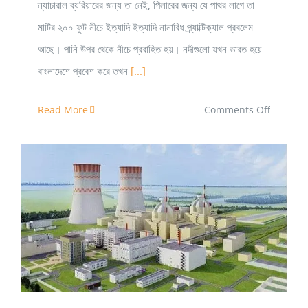
ন্যাচারাল ব্যরিয়ারের জন্য তা নেই, পিলারের জন্য যে পাথর লাগে তা
মাটির ২০০ ফুট নীচে ইত্যাদি ইত্যাদি নানাবিধ প্র্যাক্টিক্যাল প্রবলেম
আছে। পানি উপর থেকে নীচে প্রবাহিত হয়। নদীগুলো যখন ভারত হয়ে
বাংলাদেশে প্রবেশ করে তখন
[...]
on
Read More
Comments Off
ড্যাম
ও
ভারত-
বাংলাদেশ
বাস্তবতা
নিউক্লিয়ার পাওয়ারের সুবিধা কী কী?