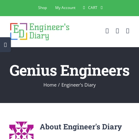
Skip
Shop
My Account
CART
to
content
Toggle
Sliding
Bar
Genius Engineers
Area
Home
Engineer's Diary
About
Engineer's Diary