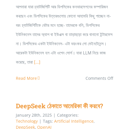
আপনারা যারা চ্যাটজিপিটি আর ডিপসিকের কনভারসেশনের কম্পারিজন
করছেন এবং ডিপসিকের উত্তরগুলোয় কোনো আহামরি কিছু পাচ্ছেন না-
বরং চ্যাটজিপিটিকে বেটার মনে হচ্ছে- তাদেরকে বলি, ডিপসিকের
ইউনিকনেস তাদের অ্যাপ বা ইউএক্স বা তাড়াহুড়ো করে বানানো ইন্টারফেস
না। ডিপসিকের একটা ইউনিকনেস- এটা ভয়ংকর লো মেইনটেনেন্স।
আরেকটা ইউনিকনেস হল এটা ওপেন সোর্স। যারা LLM নিয়ে কাজ
করেছে, তারা
[...]
on
Read More
Comments Off
DeepSe
এর
DeepSeek ঠেকাতে আমেরিকা কী করবে?
DeepSeek ঠেকাতে আমেরিকা কী করবে?
আগমনে
কি
January 28th, 2025
|
Categories:
Technology
|
Tags:
Artificial Intelligence
,
OpenAI
DeepSeek
,
OpenAI