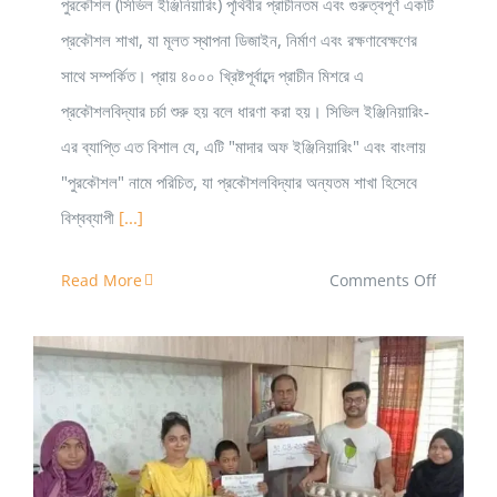
পুরকৌশল (সিভিল ইঞ্জিনিয়ারিং) পৃথিবীর প্রাচীনতম এবং গুরুত্বপূর্ণ একটি
প্রকৌশল শাখা, যা মূলত স্থাপনা ডিজাইন, নির্মাণ এবং রক্ষণাবেক্ষণের
সাথে সম্পর্কিত। প্রায় ৪০০০ খ্রিষ্টপূর্বাব্দে প্রাচীন মিশরে এ
প্রকৌশলবিদ্যার চর্চা শুরু হয় বলে ধারণা করা হয়। সিভিল ইঞ্জিনিয়ারিং-
এর ব্যাপ্তি এত বিশাল যে, এটি "মাদার অফ ইঞ্জিনিয়ারিং" এবং বাংলায়
"পুরকৌশল" নামে পরিচিত, যা প্রকৌশলবিদ্যার অন্যতম শাখা হিসেবে
বিশ্বব্যাপী
[...]
on
Read More
Comments Off
Civil
Enginee
KUET
বিশ্ববিদ্যালয়ের পিএইচডি ডিগ্রি: বৈষম্য দূর করা উচিত