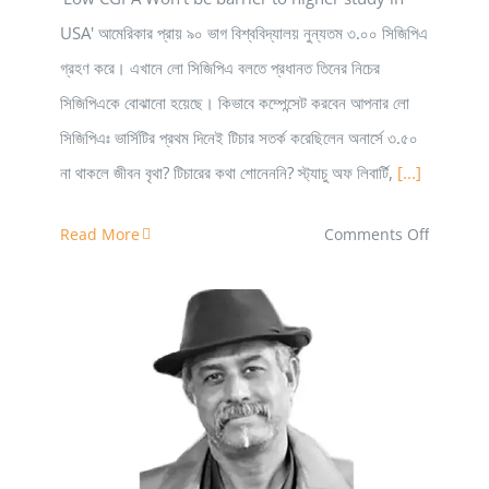
USA' আমেরিকার প্রায় ৯০ ভাগ বিশ্ববিদ্যালয় নুন্যতম ৩.০০ সিজিপিএ
গ্রহণ করে। এখানে লো সিজিপিএ বলতে প্রধানত তিনের নিচের
সিজিপিএকে বোঝানো হয়েছে। কিভাবে কম্পেন্সেট করবেন আপনার লো
সিজিপিএঃ ভার্সিটির প্রথম দিনেই টিচার সতর্ক করেছিলেন অনার্সে ৩.৫০
না থাকলে জীবন বৃথা? টিচারের কথা শোনেননি? স্ট্যাচু অফ লিবার্টি,
[...]
on
Read More
Comments Off
লো
সিজি
নিয়ে
উচ্চ
শিক্ষার
প্রথম বর্ষের সব শিক্ষার্থীর হলে থাকা বাধ্যতামূলক করা উচিৎ
জন্য
যেতে