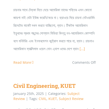
বা
চায়নার সাথে টেক্কা দিতে যেয়ে আমেরিকা তাদের শক্তির এমন কোনো
Nvidia
জায়গা নাই যেটা ইউজ করেনি/করে না। হুয়াওয়ে দিয়ে চায়না নেটওয়ার্কিং
শেষ?
রিলেটেড মার্কেট দখল করতে যাচ্ছিলো, ব্যান। টিকটক আমেরিকান
ইয়ুথদের প্রথম পছন্দের সোশ্যাল মিডিয়া কিন্তু নন-আমেরিকান কোম্পানি
বলে মনিটরিং এবং ইনফরমেশন কন্ট্রোল করতে পারে না, ব্যান। চায়নাও
আমেরিকান ম্যাক্সিমাম ওয়েল নোন এ্যাপ ওদের দেশে ব্যান
[...]
on
Read More
Comments Off
DeepSe
ঠেকাতে
Civil Engineering, KUET
Civil Engineering, KUET
আমেরিকা
কী
January 25th, 2025
|
Categories:
Subject
Review
|
Tags:
CIVIL
,
KUET
,
Subject Review
করবে?