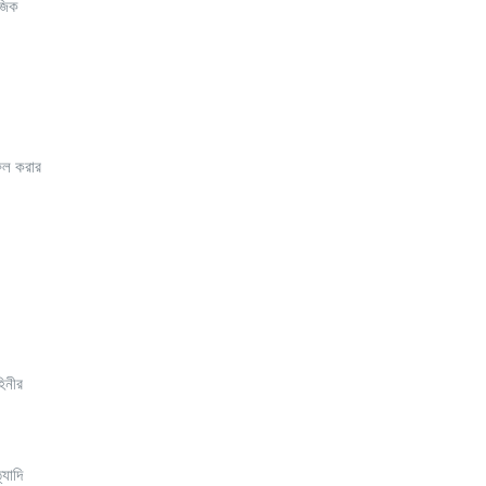
াজিক
ফিল করার
িনীর
যাদি