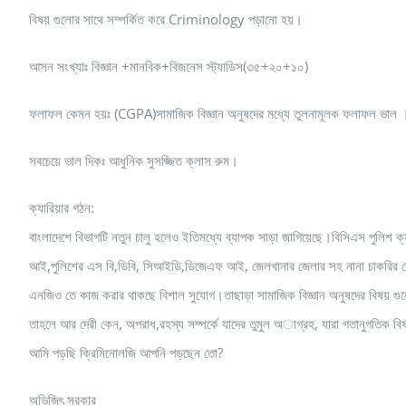
বিষয় গুলোর সাথে সম্পর্কিত করে Criminology পড়ানো হয়।
আসন সংখ্যাঃ বিজ্ঞান +মানবিক+বিজনেস স্ট্যাডিস(৩৫+২০+১০)
ফলাফল কেমন হয়ঃ (CGPA)সামাজিক বিজ্ঞান অনুষদের মধ্যে তুলনামূলক ফলাফল ভাল ।
সবচেয়ে ভাল দিকঃ আধুনিক সুসজ্জিত ক্লাস রুম।
ক্যারিয়ার গঠন:
বাংলাদেশে বিভাগটি নতুন চালু হলেও ইতিমধ্যে ব্যাপক সাড়া জাগিয়েছে।বিসিএস পুলিশ ক্
আই,পুলিশের এস বি,ডিবি, সিআইডি,ডিজেএফ আই, জেলখানার জেলার সহ নানা চাকরির ক্ষ
এনজিও তে কাজ করার থাকছে বিশাল সুযোগ।তাছাড়া সামাজিক বিজ্ঞান অনুষদের বিষয় গুলো 
তাহলে আর দেরী কেন, অপরাধ,রহস্য সম্পর্কে যাদের তুমুল অাগ্রহ, যারা গতানুগতিক বিষয়ে
আমি পড়ছি ক্রিমিনোলজি আপনি পড়ছেন তো?
অভিজিৎ সরকার