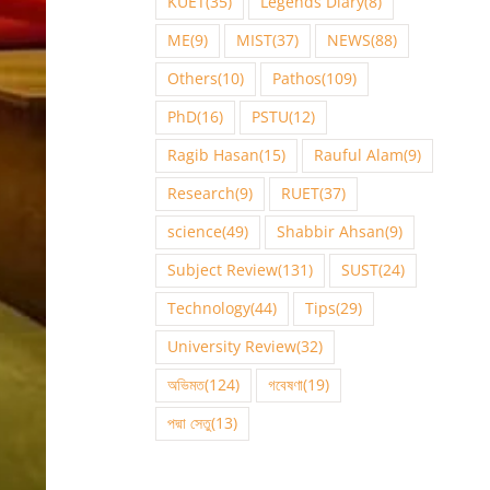
KUET
(35)
Legends Diary
(8)
ME
(9)
MIST
(37)
NEWS
(88)
Others
(10)
Pathos
(109)
PhD
(16)
PSTU
(12)
Ragib Hasan
(15)
Rauful Alam
(9)
Research
(9)
RUET
(37)
science
(49)
Shabbir Ahsan
(9)
Subject Review
(131)
SUST
(24)
Technology
(44)
Tips
(29)
University Review
(32)
অভিমত
(124)
গবেষণা
(19)
পদ্মা সেতু
(13)