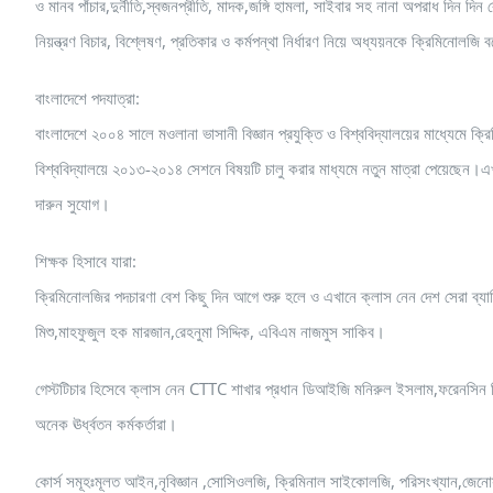
ও মানব পাঁচার,দুর্নীতি,স্বজনপ্রীতি, মাদক,জঙ্গি হামলা, সাইবার সহ নানা অপরাধ দি
নিয়ন্ত্রণ বিচার, বিশ্লেষণ, প্রতিকার ও কর্মপন্থা নির্ধারণ নিয়ে অধ্যয়নকে ক্রিমিনোলজি 
বাংলাদেশে পদযাত্রা:
বাংলাদেশে ২০০৪ সালে মওলানা ভাসানী বিজ্ঞান প্রযুক্তি ও বিশ্ববিদ্যালয়ের মাধ্যেমে ক্
বিশ্ববিদ্যালয়ে ২০১৩-২০১৪ সেশনে বিষয়টি চালু করার মাধ্যমে নতুন মাত্রা পেয়েছেন।এ
দারুন সুযোগ।
শিক্ষক হিসাবে যারা:
ক্রিমিনোলজির পদচারণা বেশ কিছু দিন আগে শুরু হলে ও এখানে ক্লাস নেন দেশ সেরা ব্যাক
মিশু,মাহফুজুল হক মারজান,রেহনুমা সিদ্দিক, এবিএম নাজমুস সাকিব।
গেস্টটিচার হিসেবে ক্লাস নেন CTTC শাখার প্রধান ডিআইজি মনিরুল ইসলাম,ফরেনসিন শ
অনেক ঊর্ধ্বতন কর্মকর্তারা।
কোর্স সমূহঃমূলত আইন,নৃবিজ্ঞান ,সোসিওলজি, ক্রিমিনাল সাইকোলজি, পরিসংখ্যান,জেনোসা