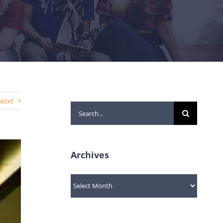
Next
Search
for:
Archives
Archives