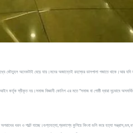
মধ্যে কৌতুহল অনেকটাই বেড়ে যায়।মনের অজান্তেই রহস্যের ডালপালা গজাতে থাকে।আর যদি 
্তৃক স্বীকৃত নয়।সমাজ বিজ্ঞানী কোনিগ এর মতে “সমাজ বা গোষ্ঠী দ্বারা দৃঢ়ভাবে অসমর্থি
ধের ধরন ও পাল্টে যাচ্ছে।গুপ্তহত্যা,প্রকাশ্যে কুপিয়ে কিংবা গুলি করে হত্যা সন্ত্রাস,গুম,ধর্