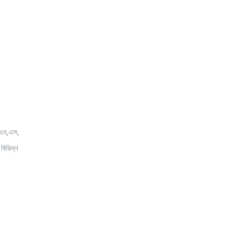
ন এন,এস,
বিভিন্ন