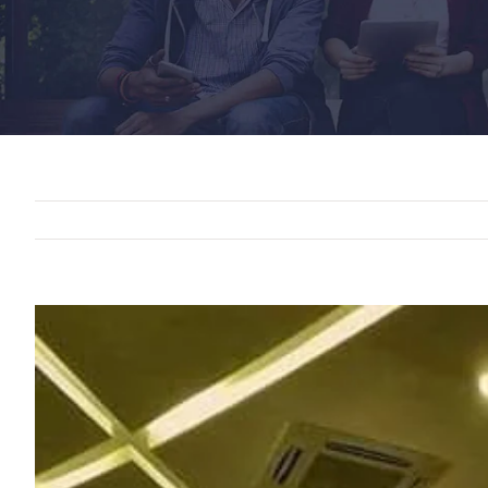
View
Larger
Image