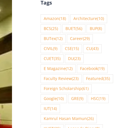
Tags
Amazon
(18)
Architecture
(10)
BCS
(25)
BUET
(56)
BUP
(8)
BUTex
(12)
Career
(29)
CIVIL
(9)
CSE
(15)
CU
(43)
CUET
(35)
DU
(23)
E Magazine
(12)
Facebook
(19)
Faculty Review
(23)
Featured
(35)
Foreign Scholarship
(61)
Google
(10)
GRE
(9)
HSC
(19)
IUT
(14)
Kamrul Hasan Mamun
(26)