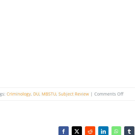
on
gs:
Criminology
,
DU
,
MBSTU
,
Subject Review
|
Comments Off
ক্রিমিল
নিয়ে
কেন
পড়বো?
Facebook
X
Reddit
LinkedIn
WhatsAp
Tu