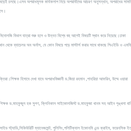
ন দিন বেড়েই চলছে।এসব অপরাধমূলক কার্যকলাপ নিয়ে অপরাধীদের আচরণ অনুসন্ধান, অপরাধের সাম
বলে।
রিমিনোলজি বিভাগ যাত্রা শুরু হলে ও উন্নত বিশ্বে বহু আগেই বিষয়টি স্থান করে নিয়েছে।ঢাকা
খান থেকে ব্যাচেলর অব অর্নাস, যে কোন বিষয়ে পড়ে মাস্টার্স করার সাথে থাকছে পিএইডি ও এম
্তিরা।শিক্ষক হিসাবে দেখা যাবে অপরাধবিজ্ঞানী ড.জিয়া রহমান ,শাহরিয়া আফরিন, উম্মে ওয়ারা
িক্ষক ড.মাহফুজুল হক সুপণ, ক্লিনিকাল সাইকোলজিস্ট ড.মাহফুজা খানম সহ আইন শৃঙ্খলা বাহ
ইড স্ট্যাডি,সিকিউরিটি ম্যানেজমেন্ট, পুলিসিং,পলিটিক্যাল ইকোনমি এন্ড ক্রাইম, ফরেনসিক ইত্