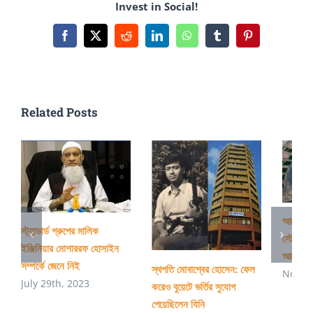
Invest in Social!
গাজী
আজমল
Facebook
X
Reddit
LinkedIn
WhatsApp
Tumblr
Pinterest
স্যার
Related Posts
আলোচিত
স্ট্যান্ডার্ড গ্রুপের মালিক
স্টেডিয়া
ইঞ্জিনিয়ার মোশাররফ হোসাইন
আরো কিছু
সম্পর্কে জেনে নিই
স্থপতি মোবাশ্বের হোসেন: ফেল
Novem
July 29th, 2023
করেও বুয়েটে ভর্তির সুযোগ
পেয়েছিলেন যিনি