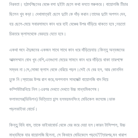
নিরবতা। হঠাৎপিছনের বেঞ্চে বসা দুইটা ছেলে কথা বলতে শুরুকরে। বায়োলজি টিচার
ছিলেন খুব কড়া। দেখামাত্রই ছেলে দুটো কে দাঁড় করান।তাদের দুটো অপশন দেন,
হয় ছেলে-মেয়ে সবারসামনে কান ধরে হাই বেঞ্চের উপর দাঁড়িয়ে থাকতে হবে ;নয়তো
চিরতরে ক্লাসথেকে বেরহয়ে যেতে হবে।
একথা শুনে ঐদুজনের একজন সাথে সাথে কান ধরে দাঁড়িয়েযায়।কিন্তু অন্যজনের
আত্মসম্মান বোধ খুব বেশি,এতগুলো মেয়ের সামনে কান ধরে দাঁড়িয়ে থাকা তারপক্ষে
সম্ভব না।সে,সোজা ক্লাস থেকে বেরিয়ে পড়ল।সেই যে বের হল, আর কোনদিন
ঢুকে নি।স্যারের উপর রাগ করে,অপশনাল সাবজেক্ট বায়োলজি বাদ দিয়ে
কম্পিউটারনিয়ে নিল।এরপর দেখতে দেখতে উচ্চ মাধ্যমিকশেষ।
ফলাফলের(ডিভিশন) ভিত্তিতে চান্স হলময়মনসিংহ মেডিকেল কলেজে।ডাক
পড়লভাইভা বোর্ডে।
কিন্তুু বিধি বাম, তাকে ভাইভাবোর্ড থেকে বের করে দেয়া হল।কারন টাসিম্পল, উচ্চ
মাধ্যমিকে যার বায়োলজি ছিলনা, সে কিভাবে মেডিকেলে পড়বে???তারপর,মন খারাপ