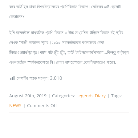
করে ভর্তি হল ঢাকা বিশ্ববিদ্যালয়ের প্রাণিবিজ্ঞান বিভাগে।সেদিনের এই ছেলেটা
কেজানেন?
ইনি হলেনউচ্চ মাধ্যমিক প্রাণি বিজ্ঞান ও উচ্চ মাধ্যমিক উদ্ভিদ বিজ্ঞান বই দুটির
লেখক “গাজী আজমল”স্যার।২০১০ সালেনটরডেম কলেজেরর বেস্ট
টিচারএওয়ার্ডপ্রাপ্ত।বয়স ষাট ছুঁই ছুঁই, হার্টে ‘পেইসমেকার’বসানো…কিন্তুু বার্ধ্যক্য
এখনওতাঁকে স্পর্শকরতেপারে নি।যেমন হাসতেপারেন,তেমনিহাসাতেও পারেন.
লেখাটির পাঠক সংখ্যা:
3,010
August 20th, 2019
|
Categories:
Legends Diary
|
Tags:
on
NEWS
|
Comments Off
জীববিজ্ঞান
বই
এর