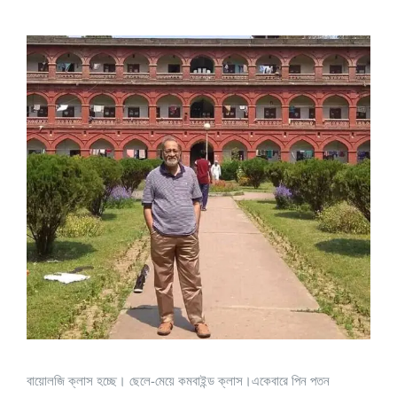
View
Larger
Image
বায়োলজি ক্লাস হচ্ছে। ছেলে-মেয়ে কমবাইন্ড ক্লাস।একেবারে পিন পতন