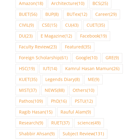
Amazon
(18)
Architecture
(10)
BCS
(25)
BUET
(56)
BUP
(8)
BUTex
(12)
Career
(29)
CIVIL
(9)
CSE
(15)
CU
(43)
CUET
(35)
DU
(23)
E Magazine
(12)
Facebook
(19)
Faculty Review
(23)
Featured
(35)
Foreign Scholarship
(61)
Google
(10)
GRE
(9)
HSC
(19)
IUT
(14)
Kamrul Hasan Mamun
(26)
KUET
(35)
Legends Diary
(8)
ME
(9)
MIST
(37)
NEWS
(88)
Others
(10)
Pathos
(109)
PhD
(16)
PSTU
(12)
Ragib Hasan
(15)
Rauful Alam
(9)
Research
(9)
RUET
(37)
science
(49)
Shabbir Ahsan
(9)
Subject Review
(131)