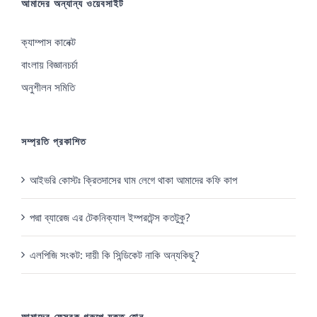
আমাদের অন্যান্য ওয়েবসাইট
ক্যাম্পাস কানেক্ট
বাংলায় বিজ্ঞানচর্চা
অনুশীলন সমিতি
সম্প্রতি প্রকাশিত
আইভরি কোস্টঃ ক্রিতদাসের ঘাম লেগে থাকা আমাদের কফি কাপ
পদ্মা ব্যারেজ এর টেকনিক্যাল ইম্পরটেন্স কতটুকু?
এলপিজি সংকট: দায়ী কি সিন্ডিকেট নাকি অন্যকিছু?
আমাদের ফেসবুক গ্রুপে যুক্ত হোন