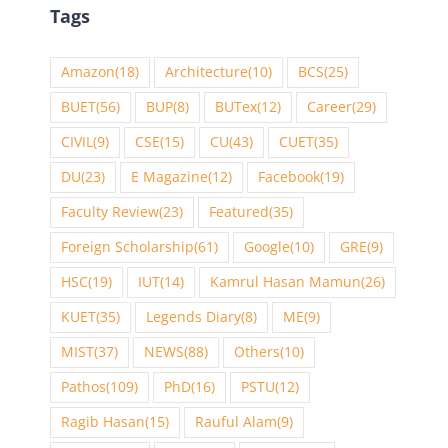
Tags
Amazon
(18)
Architecture
(10)
BCS
(25)
BUET
(56)
BUP
(8)
BUTex
(12)
Career
(29)
CIVIL
(9)
CSE
(15)
CU
(43)
CUET
(35)
DU
(23)
E Magazine
(12)
Facebook
(19)
Faculty Review
(23)
Featured
(35)
Foreign Scholarship
(61)
Google
(10)
GRE
(9)
HSC
(19)
IUT
(14)
Kamrul Hasan Mamun
(26)
KUET
(35)
Legends Diary
(8)
ME
(9)
MIST
(37)
NEWS
(88)
Others
(10)
Pathos
(109)
PhD
(16)
PSTU
(12)
Ragib Hasan
(15)
Rauful Alam
(9)