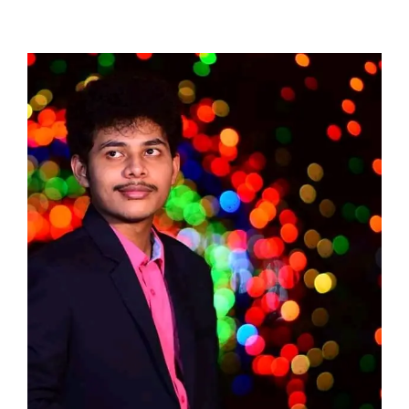
View
Larger
Image