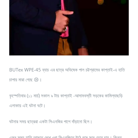
BUTex WPE-45 ব্যাচ এর ছাত্র অভিষেক পাল চট্টগ্রামের কাপ্তাই-এ হাতি
চাপায় মারা গেছে 😢।
বৃহস্পতিবার (১১ মার্চ) সকাল ৯ টায় কাপ্তাই -আসামবস্তী সড়কের কামিল্যাছড়ি
এলাকায় এই ঘটনা ঘটে।
ঘটনার সময় ছাত্ররা একটা সিএনজির পাশে দাঁড়ানো ছিল।
এমন সময় হাতি আসতে দেখে ওরা সিএনজিতে উঠে বসে সরে যেতে চায়। কিন্তু