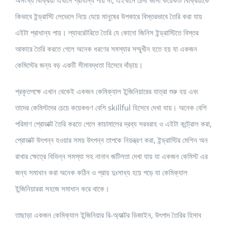
অসংখ্য বিক্রিয়া এখানে প্রাধান্য পায় না, এইখানে চেনা জানা কয়েকটি বিক্রিয়াকে
কিভাবে ইন্ড্রাস্টি লেভেলে নিয়ে যেয়ে মানুষের উপকারে বিস্তরভাবে তৈরি করা যায়
এইটা প্রাধান্য পায়। ল্যাবরেটরিতে তৈরি যে কোনো জিনিস ইন্ড্রাস্টিতে বিস্তর
আকারে তৈরি করতে গেলে অনেক ধরণের সমস্যার সম্মুখীন হতে হয় যা একজন
কেমিস্টের জন্য বড় একটি সীমাবদ্ধতা হিসেবে দাঁড়ায়।
প্রকৃতপক্ষে এখান থেকেই একজন কেমিক্যাল ইন্জিনিয়ারের যাত্রা শুরু হয় এবং
তাদের কেমিস্টদের চেয়ে কয়েকগুণ বেশি skillful হিসেবে দেখা যায়। অনেক বেশি
পরিমাণ প্রোডাক্ট তৈরি করতে গেলে কাচামালের দ্রব্য সরবরাহ ও এইটা কন্ট্রোল করা,
প্রোডাক্ট উৎপন্ন হওয়ার সময় উৎপন্ন তাপকে নিয়ন্ত্রণ করা, ইন্ড্রাস্টির মেশিন অন
রাখার ক্ষেত্রে বিভিন্ন সমস্যা সহ নানান জটিলতা দেখা যায় যা একজন কেমিস্ট এর
জন্য সমাধান করা অনেক কঠিন ও প্রায় দুঃসাধ্য হয়ে পড়ে যা কেমিক্যাল
ইন্জিনিয়াররা সহজে সমাধান করে থাকে।
তাছাড়া একজন কেমিক্যাল ইন্জিনিয়ার রি-অ্যাক্টর ডিজাইন, উৎপাদ তৈরির হিসাব