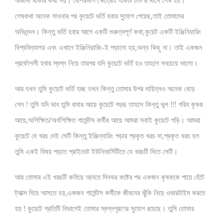
অজানা থাকার কথা নয়। বেশিরভাগ ক্ষেত্রেই একটি টার্ম ৬ মাসে শেষ হয়।
শেষকথা অনেক সাধনার পর কুয়েটে ভর্তি হবার সুযোগ পেয়েছ,তাই তোমাদের
অভিনন্দন। কিন্তু ভর্তি হবার আগে একটি গুরুত্বপূর্ণ কথা,কুয়েট একটি ইঞ্জিনিয়ারিং
বিশ্ববিদ্যালয় এবং এখানে ইঞ্জিনিয়ারিং-ই পড়ানো হয়,অন্য কিছু না। তাই একজন
প্রকৌশলী হবার স্বপ্ন নিয়ে তারপর যদি কুয়েটে ভর্তি হও তাহলে সবচেয়ে ভালো।
আর যখন তুমি কুয়েটে ভর্তি হচ্ছ তখন কিন্তু তোমার উপর দায়িত্বও অনেক বেড়ে
গেল ! তুমি যদি ভাব তুমি বাবার আয়ে কুয়েটে পড়ছ তাহলে কিন্তু ভুল !!! গরিব কৃষক
আয়ে,অশিক্ষিত/অর্ধশিক্ষিত গার্মেন্টস কর্মীর আয়ে আমরা সবাই কুয়েটে পড়ি। আমরা
কুয়েটে যে খরচ দেই সেটি কিন্তু ইঞ্জিন্যারিং পড়ার প্রকৃত খরচ না,প্রকৃত খরচ হল
তুমি একই বিষয় পড়তে প্রাইভেট ইউনিভার্সিটিতে যে খরচটি দিতে সেটি।
আর তোমার এই খরচটি কমিয়ে আনতে দিনভর কষ্টের পর একজন কৃষককে পায়ে হেঁটে
ট্যাক্স দিয়ে আসতে হয়,একজন গার্মেন্টস কর্মীকে জীবনের ঝুঁকি নিয়ে ওভারটাইম করতে
হয় ! কুয়েটে প্রতিটি বিভাগেই তোমার স্বপ্নপূরণের সুযোগ রয়েছে। তুমি তোমার