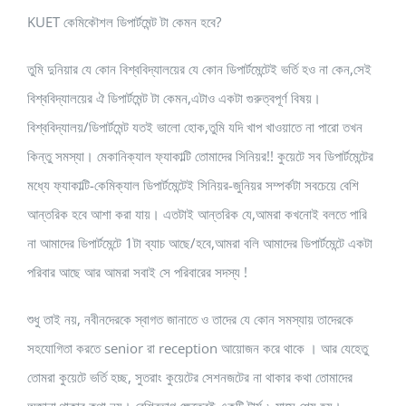
KUET কেমিকৌশল ডিপার্টমেন্ট টা কেমন হবে?
তুমি দুনিয়ার যে কোন বিশ্ববিদ্যালয়ের যে কোন ডিপার্টমেন্টেই ভর্তি হও না কেন,সেই
বিশ্ববিদ্যালয়ের ঐ ডিপার্টমেন্ট টা কেমন,এটাও একটা গুরুত্বপূর্ণ বিষয়।
বিশ্ববিদ্যালয়/ডিপার্টমেন্ট যতই ভালো হোক,তুমি যদি খাপ খাওয়াতে না পারো তখন
কিন্তু সমস্যা। মেকানিক্যাল ফ্যাকাল্টি তোমাদের সিনিয়র!! কুয়েটে সব ডিপার্টমেন্টের
মধ্যে ফ্যাকাল্টি-কেমিক্যাল ডিপার্টমেন্টেই সিনিয়র-জুনিয়র সম্পর্কটা সবচেয়ে বেশি
আন্তরিক হবে আশা করা যায়। এতটাই আন্তরিক যে,আমরা কখনোই বলতে পারি
না আমাদের ডিপার্টমেন্টে 1টা ব্যাচ আছে/হবে,আমরা বলি আমাদের ডিপার্টমেন্টে একটা
পরিবার আছে আর আমরা সবাই সে পরিবারের সদস্য !
শুধু তাই নয়, নবীনদেরকে স্বাগত জানাতে ও তাদের যে কোন সমস্যায় তাদেরকে
সহযোগিতা করতে senior রা reception আয়োজন করে থাকে । আর যেহেতু
তোমরা কুয়েটে ভর্তি হচ্ছ, সুতরাং কুয়েটের সেশনজটের না থাকার কথা তোমাদের