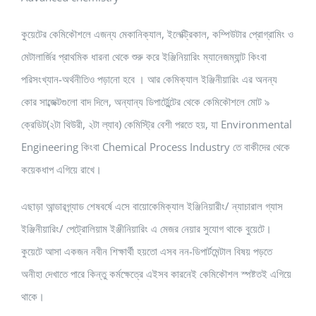
কুয়েটের কেমিকৌশলে এজন্য মেকানিক্যাল, ইলেক্ট্রিকাল, কম্পিউটার প্রোগ্রামিং ও
মেটালার্জির প্রাথমিক ধারনা থেকে শুরু করে ইঞ্জিনিয়ারিং ম্যানেজম্যান্ট কিংবা
পরিসংখ্যান-অর্থনীতিও পড়ানো হবে । আর কেমিক্যাল ইঞ্জিনীয়ারিং এর অনন্য
কোর সাব্জেক্টগুলো বাদ দিলে, অন্যান্য ডিপার্ট্মেন্টের থেকে কেমিকৌশলে মোট ৯
ক্রেডিট(২টা থিউরী, ২টা ল্যাব) কেমিস্ট্রি বেশী পরতে হয়, যা Environmental
Engineering কিংবা Chemical Process Industry তে বাকীদের থেকে
কয়েকধাপ এগিয়ে রাখে।
এছাড়া আন্ডারগ্র্যাড শেষবর্ষে এসে বায়োকেমিক্যাল ইঞ্জিনিয়ারীং/ ন্যাচারাল গ্যাস
ইঞ্জিনীয়ারিং/ পেট্রোলিয়াম ইঞ্জীনিয়ারিং এ মেজর নেয়ার সুযোগ থাকে বুয়েটে।
কুয়েটে আসা একজন নবীন শিক্ষার্থী হয়তো এসব নন-ডিপার্টমেন্টাল বিষয় পড়তে
অনীহা দেখাতে পারে কিন্তু কর্মক্ষেত্রে এইসব কারনেই কেমিকৌশল স্পষ্টতই এগিয়ে
থাকে।