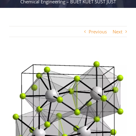
Chemical Engineering – BUET KUET SUST JUST
Previous
Next
View
Larger
Image