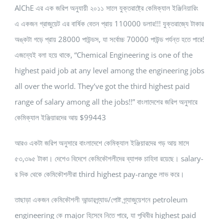
AlChE এর এক জরিপ অনুযায়ী ২০১১ সালে যুক্তরাষ্ট্রে কেমিক্যাল ইঞ্জিনিয়ারিং
এ একজন গ্রাজুয়েট এর বার্ষিক বেতন প্রায় 110000 ডলার!!! যুক্তরাজ্যে টাকার
অঙ্কটা গড়ে প্রায় 28000 পাউন্ডস, যা সর্বোচ্চ 70000 পাউন্ড পর্যন্ত হতে পারে!
এজন্যেই বলা হয়ে থাকে, “Chemical Engineering is one of the
highest paid job at any level among the engineering jobs
all over the world. They’ve got the third highest paid
range of salary among all the jobs!!” বাংলাদেশের জরিপ অনুসারে
কেমিক্যাল ইঞ্জিয়ারদের আয় $99443
আরও একটা জরিপ অনুসারে বাংলাদেশে কেমিক্যাল ইঞ্জিয়ারদের গড় আয় মাসে
৫৩,৩৯৫ টাকা। দেশেও বিদেশে কেমিকৌশলীদের ব্যাপক চাহিদা রয়েছে। salary-
র দিক থেকে কেমিকৌশলীরা third highest pay-range লাভ করে।
তাছাড়া একজন কেমিকৌশলী আন্ডারগ্র্যাড/পোষ্ট গ্র্যাজুয়েশনে petroleum
engineering কে major হিসেবে নিতে পারে, যা পৃথিবীর highest paid