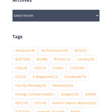
Archives
Tags
Amazon
(18)
Architecture
(10)
BCS
(25)
BUET
(56)
BUP
(8)
BUTex
(12)
Career
(29)
CIVIL
(9)
CSE
(15)
CU
(43)
CUET
(35)
DU
(23)
E Magazine
(12)
Facebook
(19)
Faculty Review
(23)
Featured
(35)
Foreign Scholarship
(61)
Google
(10)
GRE
(9)
HSC
(19)
IUT
(14)
Kamrul Hasan Mamun
(26)
KUET
(35)
Legends Diary
(8)
ME
(9)