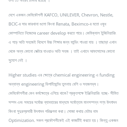
গুলা তে অহরহ চাকরি রয়েছে ।
দেশে একজন কেমিকৌশলী KAFCO, UNILEVER, Chevron, Nestle,
BCIC-র সার কারখানা গুলো কিংবা Renata, Beximco-র মতো ওষুধ
কোম্পানিতে নিজেদের career develop করতে পারে। কেমিক্যাল ইন্জিনিয়ারিং
এ পড়ে অতি সহজেই বিদেশে উচ্চ শিক্ষার জন্য ফান্ডিং পাওয়া যায় । তাছাড়া এখান
থেকে অন্য কোনো সেক্টরে যাওয়াও অতি সহজ । তাই এখানে আফসোসের কোনো
সু্যোগ নেই ।
Higher studies এর ক্ষেত্রে chemical engineering এ funding
অন্যান্য engineering ডিপার্টমেন্টের তুলনায় বেশি ও সহজলভ্য।
কেমিকৌশলীরা কেন কর্মক্ষেত্রে এগিয়ে থাকে? প্রকৃতপক্ষে ইঞ্জিনিয়ারিং হচ্ছে- সীমিত
সম্পদ এবং সময়ের সর্বোচ্চ ব্যাবহারের মাধ্যমে সর্বোত্তম মানসম্পন্ন পণ্য উৎপাদন
কিংবা সুদুরপ্রসারী উৎপাদন পরিকল্পনা করা। সোজা কথায় যেটার নাম
Optimization. সকল প্রকৌশলীকেই এই কাজটিই করতে হয়। কিন্তু একজন