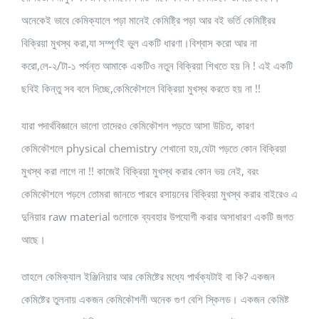
অনেকেই ভাবে কেমিক্যালে পড়া মানেই কেমিষ্ট্রি পড়া আর বই ভর্তি কেমিষ্ট্রির
বিক্রিয়া মুখস্থ করা,যা সম্পূর্ণই ভুল একটি ধারণা।বিশ্বাস করো আর না
করো,লে-২/টা-১ পর্যন্ত আমাকে একটিও নতুন বিক্রিয়া শিখতে হয় নি ! এই একটি
ছবিই কিন্তু সব বলে দিচ্ছে,কেমিকৌশলে বিক্রিয়া মুখস্থ করতে হয় না !!
যারা পদার্থবিজ্ঞানে ভালো তাদেরও কেমিকৌশল পড়তে আসা উচিত, কারণ
কেমিকৌশলে physical chemistry শেখানো হয়,যেটা পড়তে কোন বিক্রিয়া
মুখস্থ করা লাগে না !! কাজেই বিক্রিয়া মুখস্থ করার কোন ভয় নেই, বরং
কেমিকৌশলে পড়লে তোমরা জানতে পারবে রসায়নের বিক্রিয়া মুখস্থ করার বাইরেও এ
দুনিয়ার raw material গুলোকে ব্যবহার উপযোগী করার অসাধারণ একটি জগত
আছে।
তাহলে কেমিক্যাল ইঞ্জিনিয়ার আর কেমিষ্টের মধ্যে পার্থক্যটাই বা কি? একজন
কেমিষ্টের তুলনায় একজন কেমিকৌশলী অনেক গুণ বেশি স্কিলড। একজন কেমিষ্ট