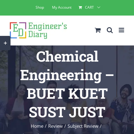
Skip
Shop
My Account
CART
to
content
Toggle
Chemical
Sliding
Bar
Engineering –
Area
BUET KUET
SUST JUST
Home
Review
Subject Review