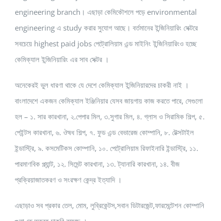
engineering branch। এছাড়া কেমিকৌশলে পড়ে environmental
engineering এ study করার সুযোগ আছে। বর্তমানের ইন্জিনিয়ারিং সেক্টরে
সবচেয়ে highest paid jobs পেট্রোলিয়াম এন্ড মাইনিং ইন্জিনিয়ারিংও হচ্ছে
কেমিক্যাল ইন্জিনিয়ারিং এর সাব সেক্টর ।
অনেকেরই ভুল ধারণা থাকে যে দেশে কেমিক্যাল ইন্জিনিয়ারদের চাকরী নাই ।
বাংলাদেশে একজন কেমিক্যাল ইঞ্জিনিয়ার যেসব জায়গায় কাজ করতে পারে, সেগুলো
হল – ১. সার কারখানা, ২.পেপার মিল, ৩.সুগার মিল, ৪. গ্লাস ও সিরামিক শিল্প, ৫.
পেইন্টস কারখানা, ৬. ঔষধ শিল্প, ৭. ফুড এন্ড বেভারেজ কোম্পানি, ৮. টেক্সটাইল
ইন্ডাস্ট্রি, ৯. কসমেটিকস কোম্পানি, ১০. পেট্রোলিয়াম রিফাইনারি ইন্ডাস্ট্রি, ১১.
পারমাণবিক প্ল্যান্ট, ১২. সিমেন্ট কারখানা, ১৩. ট্যানারি কারখানা, ১৪. বীজ
প্রক্রিয়াজাতকরণ ও সংরক্ষণ কেন্দ্র ইত্যাদি ।
এছাড়াও সব প্রকার তেল, মোম, লুব্রিকেন্টস,সবান ডিটারজেন্ট,ফারমেন্টেশন কোম্পানি