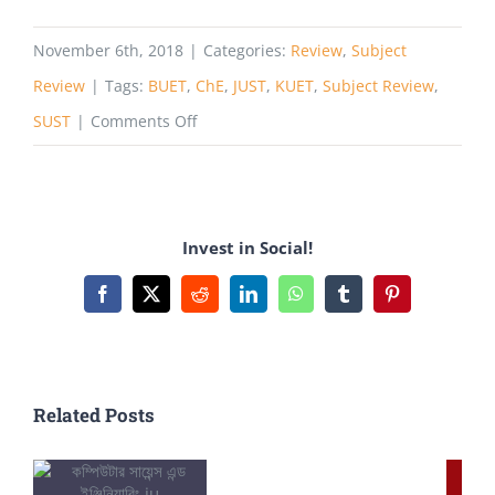
November 6th, 2018
|
Categories:
Review
,
Subject
Review
|
Tags:
BUET
,
ChE
,
JUST
,
KUET
,
Subject Review
,
on
SUST
|
Comments Off
Chemical
Engineering
–
Invest in Social!
BUET
KUET
Facebook
X
Reddit
LinkedIn
WhatsApp
Tumblr
Pinterest
SUST
JUST
Related Posts