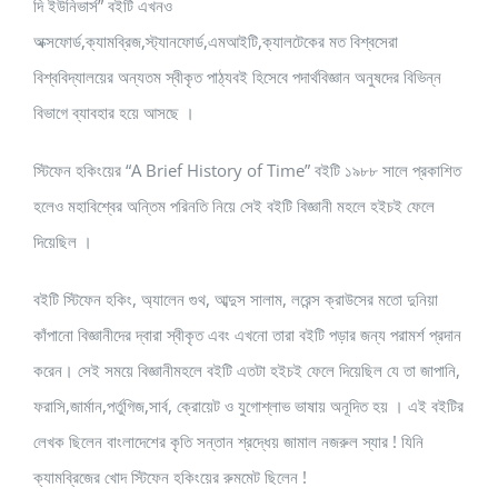
দি ইউনিভার্স” বইটি এখনও
অক্সফোর্ড,ক্যামব্রিজ,স্ট্যানফোর্ড,এমআইটি,ক্যালটেকের মত বিশ্বসেরা
বিশ্ববিদ্যালয়ের অন্যতম স্বীকৃত পাঠ্যবই হিসেবে পদার্থবিজ্ঞান অনুষদের বিভিন্ন
বিভাগে ব্যাবহার হয়ে আসছে ।
স্টিফেন হকিংয়ের “A Brief History of Time” বইটি ১৯৮৮ সালে প্রকাশিত
হলেও মহাবিশ্বের অন্তিম পরিনতি নিয়ে সেই বইটি বিজ্ঞানী মহলে হইচই ফেলে
দিয়েছিল ।
বইটি স্টিফেন হকিং, অ্যালেন গুথ, আব্দুস সালাম, লরেন্স ক্রাউসের মতো দুনিয়া
কাঁপানো বিজ্ঞানীদের দ্বারা স্বীকৃত এবং এখনো তারা বইটি পড়ার জন্য পরামর্শ প্রদান
করেন। সেই সময়ে বিজ্ঞানীমহলে বইটি এতটা হইচই ফেলে দিয়েছিল যে তা জাপানি,
ফরাসি,জার্মান,পর্তুগিজ,সার্ব, ক্রোয়েট ও যুগোশ্লাভ ভাষায় অনূদিত হয় । এই বইটির
লেখক ছিলেন বাংলাদেশের কৃতি সন্তান শ্রদ্ধেয় জামাল নজরুল স্যার ! যিনি
ক্যামব্রিজের খোদ স্টিফেন হকিংয়ের রুমমেট ছিলেন !