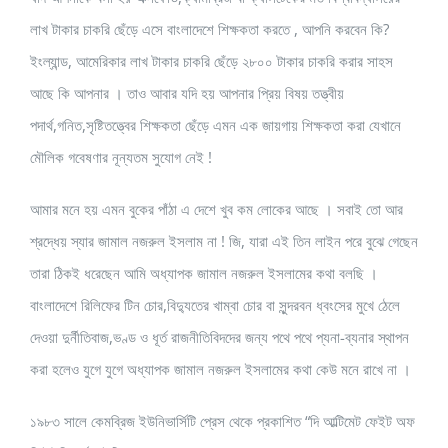
লাখ টাকার চাকরি ছেঁড়ে এসে বাংলাদেশে শিক্ষকতা করতে , আপনি করবেন কি?
ইংল্যান্ড, আমেরিকার লাখ টাকার চাকরি ছেঁড়ে ২৮০০ টাকার চাকরি করার সাহস
আছে কি আপনার । তাও আবার যদি হয় আপনার প্রিয় বিষয় তত্ত্বীয়
পদার্থ,গনিত,সৃষ্টিতত্ত্বের শিক্ষকতা ছেঁড়ে এমন এক জায়গায় শিক্ষকতা করা যেখানে
মৌলিক গবেষণার নূন্যতম সুযোগ নেই !
আমার মনে হয় এমন বুকের পাঁঠা এ দেশে খুব কম লোকের আছে । সবাই তো আর
শ্রদ্ধেয় স্যার জামাল নজরুল ইসলাম না ! জি, যারা এই তিন লাইন পরে বুঝে গেছেন
তারা ঠিকই ধরেছেন আমি অধ্যাপক জামাল নজরুল ইসলামের কথা বলছি ।
বাংলাদেশে রিলিফের টিন চোর,বিদ্যুতের খাম্বা চোর বা সুন্দরবন ধ্বংসের মুখে ঠেলে
দেওয়া দুর্নীতিবাজ,ভণ্ড ও ধূর্ত রাজনীতিবিদদের জন্য পথে পথে প্যনা-ব্যনার স্থাপন
করা হলেও যুগে যুগে অধ্যাপক জামাল নজরুল ইসলামের কথা কেউ মনে রাখে না ।
১৯৮৩ সালে কেমব্রিজ ইউনিভার্সিটি প্রেস থেকে প্রকাশিত “দি আল্টিমেট ফেইট অফ