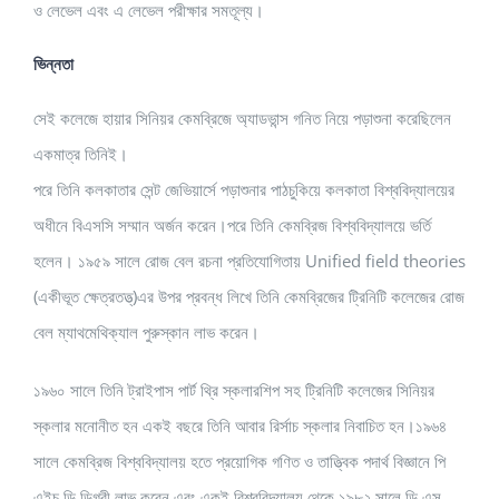
ও লেভেল এবং এ লেভেল পরীক্ষার সমতূল্য।
ভিন্নতা
সেই কলেজে হায়ার সিনিয়র কেমব্রিজে অ্যাডভান্স গনিত নিয়ে পড়াশুনা করেছিলেন
একমাত্র তিনিই।
পরে তিনি কলকাতার সেন্ট জেভিয়ার্সে পড়াশুনার পাঠচুকিয়ে কলকাতা বিশ্ববিদ্যালয়ের
অধীনে বিএসসি সম্মান অর্জন করেন।পরে তিনি কেমব্রিজ বিশ্ববিদ্যালয়ে ভর্তি
হলেন। ১৯৫৯ সালে রোজ বেল রচনা প্রতিযোগিতায় Unified field theories
(একীভূত ক্ষেত্রতত্ত্)এর উপর প্রবন্ধ লিখে তিনি কেমব্রিজের ট্রিনিটি কলেজের রোজ
বেল ম্যাথমেথিক্যাল পুরুস্কান লাভ করেন।
১৯৬০ সালে তিনি ট্রাইপাস পার্ট থ্রি স্কলারশিপ সহ ট্রিনিটি কলেজের সিনিয়র
স্কলার মনোনীত হন একই বছরে তিনি আবার রির্সাচ স্কলার নিবাচিত হন।১৯৬৪
সালে কেমব্রিজ বিশ্ববিদ্যালয় হতে প্রয়োগিক গণিত ও তাত্ত্বিক পদার্থ বিজ্ঞানে পি
এইচ ডি ডিগ্রী লাভ করেন এবং একই বিশ্ববিদ্যালয় থেকে ১৯৮২ সালে ডি এস