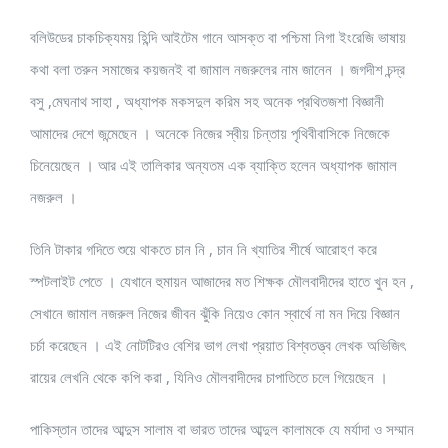
বলিউডের চাকচিক্যময় হিন্দি আইটেম গানে আসক্ত বা পশ্চিমা নিগা ইংরেজি ভাষায়
কথা বলা তরুন সমাজের কয়জনই বা জামাল নজরুলের নাম জানেন । জগদীশ চন্দ্র
বসু ,মেঘনাথ সাহা , অধ্যাপক মকসদুল করিম সহ অনেক প্রথিতজশা বিজ্ঞানী
আমাদের দেশে জন্মেছেন । অনেকে নিজের স্বীয় চিন্তায় পৃথিবীবাসিকে নিজেকে
চিনেয়েছেন । আর এই তালিকার অন্যতম এক ব্যাক্তি হলেন অধ্যাপক জামাল
নজরুল ।
তিনি টাকার গদিতে শুয়ে থাকতে চান নি , চান নি খ্যাতির শীর্ষে আরোহণ করে
স্পটলাইট পেতে । যেখানে হুমায়ন আজাদের মত শিক্ষক মৌলবাদীদের হাতে খুন হন ,
সেখানে জামাল নজরুল নিজের জীবন ঝুঁকি নিয়েও কোন স্বার্থে না মন দিয়ে বিজ্ঞান
চর্চা করেছেন । এই নোটটিরও বেশির ভাগ লেখা প্রয়াত বিশ্বতত্ত্ব লেখক অভিজিৎ
রায়ের লেখনি থেকে কপি করা , যিনিও মৌলবাদীদের চাপাতিতে চলে গিয়েছেন ।
পাকিস্তান তাদের আব্দুস সালাম বা ভারত তাদের আব্দুল কালামকে যে মর্যাদা ও সম্মান