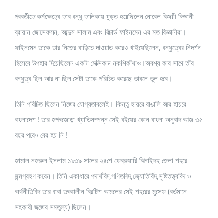
পরবর্তীতে কর্মক্ষেত্রে তার বন্ধু তালিকায় যুক্ত হয়েছিলেন নোবেল বিজয়ী বিজ্ঞানী
ব্রায়ান জোসেফসন, আব্দুস সালাম এবং রিচার্ড ফাইনমেন এর মত বিজ্ঞানীরা।
ফাইনমেন তাকে তার নিজের বাড়িতে দাওয়াত করেও খাইয়েছিলেন, বন্ধুত্বের নিদর্শন
হিসেবে উপহার দিয়েছিলেন একটা মেক্সিকান নকশিকাঁথাও।অবশ্য কার সাথে তাঁর
বন্ধুত্ব ছিল আর না ছিল সেটা তাকে পরিচিত করেছে ভাবলে ভুল হবে।
তিনি পরিচিত ছিলেন নিজের যোগ্যতাবলেই। কিন্তু হায়রে বাঙালি আর হায়রে
বাংলাদেশ ! তার জগৎজোড়া খ্যাতিসম্পন্ন সেই বইয়ের কোন বাংলা অনুবাদ আজ ৩৫
বছর পরেও বের হয় নি !
জামাল নজরুল ইসলাম ১৯৩৯ সালের ২৪শে ফেব্রুয়ারি ঝিনাইদহ জেলা শহরে
জন্মগ্রহণ করেন। তিনি একাধারে পদার্থবিদ,গণিতবিদ,জ্যোতির্বিদ,সৃষ্টিতত্ত্ববিদ ও
অর্থনীতিবিদ তার বাবা তৎকালীন ব্রিটিশ আমলের সেই শহরের মুন্সেফ (বর্তমানে
সহকারী জজের সমতুল্য) ছিলেন।