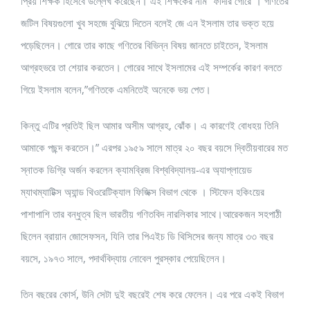
প্রিয় শিক্ষক হিসেবে উল্লেখ করেছেন। এই শিক্ষকের নাম “ফাদার গোরে”। গণিতের
জটিল বিষয়গুলো খুব সহজে বুঝিয়ে দিতেন বলেই জে এন ইসলাম তার ভক্ত হয়ে
পড়েছিলেন। গোরে তার কাছে গণিতের বিভিন্ন বিষয় জানতে চাইতেন, ইসলাম
আগ্রহভরে তা শেয়ার করতেন। গোরের সাথে ইসলামের এই সম্পর্কের কারণ বলতে
গিয়ে ইসলাম বলেন,”গণিতকে এমনিতেই অনেকে ভয় পেত।
কিন্তু এটির প্রতিই ছিল আমার অসীম আগ্রহ, ঝোঁক। এ কারণেই বোধহয় তিনি
আমাকে পছন্দ করতেন।” এরপর ১৯৫৯ সালে মাত্র ২০ বছর বয়সে দ্বিতীয়বারের মত
স্নাতক ডিগ্রি অর্জন করলেন ক্যামব্রিজ বিশ্ববিদ্যালয়-এর অ্যাপ্লায়েড
ম্যাথম্যাটিক্স অ্যান্ড থিওরেটিক্যাল ফিজিক্স বিভাগ থেকে । স্টিফেন হকিংয়ের
পাশাপাশি তার বন্ধুত্ব ছিল ভারতীয় গণিতবিদ নারলিকার সাথে।আরেকজন সহপাঠী
ছিলেন ব্রায়ান জোসেফসন, যিনি তার পিএইচ ডি থিসিসের জন্য মাত্র ৩৩ বছর
বয়সে, ১৯৭৩ সালে, পদার্থবিদ্যায় নোবেল পুরস্কার পেয়েছিলেন।
তিন বছরের কোর্স, উনি সেটা দুই বছরেই শেষ করে ফেলেন। এর পরে একই বিভাগ