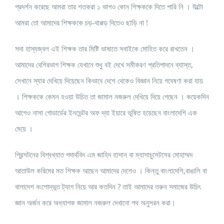
প্রদর্শন করেছে আমরা তার শতকরা ১ ভাগও কোন শিক্ষককে দিতে পারি নি । উল্টো
আমরা তো আমাদের শিক্ষককে চড়-থাপ্পড় দিতেও ছাড়ি না !
সদা হাস্যজ্বল এই শিক্ষক তার মিষ্টি ভাষাতে সবাইকে মোহিত করে রাখতেন ।
আমাদের বেশিরভাগ শিক্ষক যেখানে শুধু বই দেখে সমীকরণ প্রতিপাদনে ব্যাস্ত,
সেখানে স্যার দেখিয়ে দিয়েছেন কিভাবে দেশে থেকেও বিজ্ঞান নিয়ে গবেষণা করা যায়
। শিক্ষককে কেমন হওয়া উচিত তা জামাল নজরুল দেখিয়ে দিয়ে গেছেন । কয়েকদিন
আগেও নাসা গোডার্ডের ইনভেন্টর অফ দ্যা ইয়ারে ভূষিত হয়েছেন বাংলাদেশি এক
মেয়ে ।
প্রিন্সটনের বিশ্বখ্যাত পদার্থবিদ এম জাহিদ হাসান বা ম্যাসাচুসেটসের মোহাম্মদ
আতাউল করিমের মত শিক্ষক আছেন আমাদের দেশেও । কিন্তু বাংলাদেশি,বাঙালি বা
বালাদেশ বংশোদ্ভূত ট্যাগ নিয়ে আর কতদিন ? তাই আমাদের তরুন সমাজের উচিৎ
জ্ঞান অর্জন করে অধ্যাপক জামাল নজরুল দেখানো পথ অনুসরন করা।