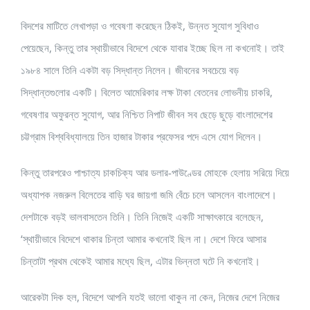
বিদশের মাটিতে লেখাপড়া ও গবেষণা করেছেন ঠিকই, উন্নত সুযোগ সুবিধাও
পেয়েছেন, কিন্তু তার স্থায়ীভাবে বিদেশে থেকে যাবার ইচ্ছে ছিল না কখনোই। তাই
১৯৮৪ সালে তিনি একটা বড় সিদ্ধান্ত নিলেন। জীবনের সবচেয়ে বড়
সিদ্ধান্তগুলোর একটি। বিলেত আমেরিকার লক্ষ টাকা বেতনের লোভনীয় চাকরি,
গবেষণার অফুরন্ত সুযোগ, আর নিশ্চিত নিপাট জীবন সব ছেড়ে ছুড়ে বাংলাদেশের
চট্টগ্রাম বিশ্ববিধ্যালয়ে তিন হাজার টাকার প্রফেসর পদে এসে যোগ দিলেন।
কিন্তু তারপরেও পাশ্চাত্য চাকচিক্য আর ডলার-পাউণ্ডের মোহকে হেলায় সরিয়ে দিয়ে
অধ্যাপক নজরুল বিলেতের বাড়ি ঘর জায়গা জমি বেঁচে চলে আসলেন বাংলাদেশে।
দেশটাকে বড়ই ভালবাসতেন তিনি। তিনি নিজেই একটি সাক্ষাৎকারে বলেছেন,
‘স্থায়ীভাবে বিদেশে থাকার চিন্তা আমার কখনোই ছিল না। দেশে ফিরে আসার
চিন্তাটা প্রথম থেকেই আমার মধ্যে ছিল, এটার ভিন্নতা ঘটে নি কখনোই।
আরেকটা দিক হল, বিদেশে আপনি যতই ভালো থাকুন না কেন, নিজের দেশে নিজের