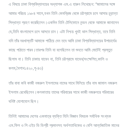
এ বিষয়ে ঢাকা বিশ্ববিদ্যালয়ের অধ্যাপক এম.এ হারুন লিখেছেন: “জামালের সঙ্গে
আমার পরিচয় ১৯৮৪ সালে,যখন তিনি কেমব্রিজ থেকে চট্টগ্রামে চলে আসার চূড়ান্ত
সিদ্ধান্ত গ্রহণ করেছিলেন।একদিন তিনি টেলিফোনে লন্ডন থেকে আমাকে জানালেন
যে,তিনি বাংলাদেশে চলে আসতে চান। এটা নিশ্চয় খুবই ভাল সিদ্ধান্ত, তবে তিনি
যদি তাঁর দরখাস্তটি আমাকে পাঠিয়ে দেন তবে আমি ঢাকা বিশ্ববিদ্যালয়ের উপাচার্যের
কাছে পাঠাতে পারব।তারপর তিনি যা বলেছিলেন তা শুনতে আমি মোটেই প্রস্তুত
ছিলাম না। তিনি ঢাকায় যাবেন না, তিনি চট্টগ্রামে যাবেন(সংক্ষেপিত,কালি­ ও
কলম,বৈশাখ১৪২০,পৃ-৪৩)­
তাঁর বাবা কবি কাজী নজরুল ইসলামের নামের সাথে মিলিয়ে তাঁর নাম জামাল নজরুল
ইসলাম রেখেছিলেন।কলকাতায় তাদের পরিবারের সাথে কাজী নজরুলরে পরিবারের
ঘনিষ্ট যোগাযোগ ছিল।
তিনিই আমাদের দেশের একমাত্র ব্যক্তি যিনি বিজ্ঞান বিষয়ক সর্বাধিক সংখ্যক
এম.ফিল ও পি এইচ ডি ডিগ্রী প্রদানসহ অর্ধশতাধিকের ও বেশি আর্ন্তজাতিক মানের