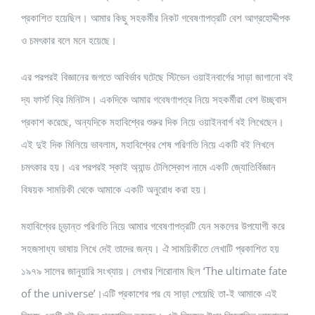
প্রকাশিত হয়েছিল। আমার কিছু সহকর্মীর নিকট গবেষণাপত্রটি বেশ আগ্রহোদ্দীপক
ও চমৎকার বলে মনে হয়েছে।
এর পরপরই বিজ্ঞানের জগতে আবির্ভাব ঘটেছে স্টিভেন ওয়াইনবার্গের সাড়া জাগানো বই
দ্য ফার্স্ট থ্রি মিনিটস। একদিকে আমার গবেষণাপত্র নিয়ে সহকর্মীরা বেশ উচ্ছ্বাস
প্রকাশ করেছে, অন্যদিকে মহাবিশ্বের শুরুর দিক নিয়ে ওয়াইনবার্গ বই লিখেছেন।
এই দুই দিক মিলিয়ে ভাবলাম, মহাবিশ্বের শেষ পরিণতি নিয়ে একটি বই লিখলে
চমৎকার হয়। এর পরপরই স্কাই অ্যান্ড টেলিস্কোপ নামে একটি জ্যোতির্বিজ্ঞান
বিষয়ক সাময়িকী থেকে আমাকে একটি অনুরোধ করা হয়।
মহাবিশ্বের চূড়ান্ত পরিণতি নিয়ে আমার গবেষণাপত্রটি যেন সকলের উপযোগী করে
সহজসাধ্য ভাষায় লিখে দেই তাদের জন্য। ঐ সাময়িকীতে লেখাটি প্রকাশিত হয়
১৯৭৯ সালের জানুয়ারি সংখ্যায়। লেখার শিরোনাম ছিল ‘The ultimate fate
of the universe’।এটি প্রকাশের পর যে সাড়া পেয়েছি তা-ই আমাকে এই