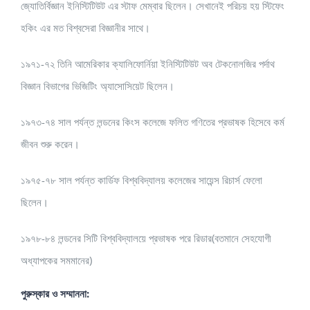
জ্যোতির্বিজ্ঞান ইনিস্টিটিউট এর স্টাফ মেম্বার ছিলেন। সেখানেই পরিচয় হয় স্টিফেং
হকিং এর মত বিশ্বসেরা বিজ্ঞানীর সাথে।
১৯৭১-৭২ তিনি আমেরিকার ক্যালিফোর্নিয়া ইনিস্টিটিউট অব টেকনোলজির পর্দাথ
বিজ্ঞান বিভাগের ভিজিটিং অ্যাসোসিয়েট ছিলেন।
১৯৭৩-৭৪ সাল পর্যন্ত লন্ডনের কিংস কলেজে ফলিত গণিতের প্রভাষক হিসেবে কর্ম
জীবন শুরু করেন।
১৯৭৫-৭৮ সাল পর্যন্ত কার্ডিফ বিশ্ববিদ্যালয় কলেজের সায়েন্স রিচার্স ফেলো
ছিলেন।
১৯৭৮-৮৪ লন্ডনের সিটি বিশ্ববিদ্যালয়ে প্রভাষক পরে রিডার(বতমানে সেহযোগী
অধ্যাপকের সমমানের)
পুরুস্কার ও সম্মাননা: