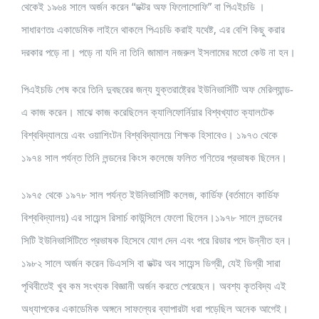
থেকেই ১৯৬৪ সালে অর্জন করেন “ডক্টর অফ ফিলোসোফি” বা পিএইচডি ।
সাধারণতঃ একাডেমিক লাইনে থাকলে পিএচডি করাই যথেষ্ট, এর বেশি কিছু করার
দরকার পড়ে না। পড়ে না যদি না তিনি জামাল নজরুল ইসলামের মতো কেউ না হন।
পিএইচডি শেষ করে তিনি দুবছরের জন্য যুক্তরাষ্ট্রের ইউনিভার্সিটি অফ মেরিল্যান্ড-
এ কাজ করেন। মাঝে কাজ করেছিলেন ক্যালিফোর্নিয়ার বিশ্বখ্যাত ক্যালটেক
বিশ্ববিদ্যালয়ে এবং ওয়াশিংটন বিশ্ববিদ্যালয়ে শিক্ষক হিসাবেও। ১৯৭৩ থেকে
১৯৭৪ সাল পর্যন্ত তিনি লন্ডনের কিংস কলেজে ফলিত গণিতের প্রভাষক ছিলেন।
১৯৭৫ থেকে ১৯৭৮ সাল পর্যন্ত ইউনিভার্সিটি কলেজ, কার্ডিফ (বর্তমানে কার্ডিফ
বিশ্ববিদ্যালয়) এর সায়েন্স রিসার্চ কাউন্সিলে ফেলো ছিলেন।১৯৭৮ সালে লন্ডনের
সিটি ইউনিভার্সিটিতে প্রভাষক হিসেবে যোগ দেন এবং পরে রিডার পদে উন্নীত হন।
১৯৮২ সালে অর্জন করেন ডিএসসি বা ডক্টর অব সায়েন্স ডিগ্রী, যেই ডিগ্রী সারা
পৃথিবীতেই খুব কম সংখ্যক বিজ্ঞানী অর্জন করতে পেরেছেন। অবশ্য কৃতবিদ্য এই
অধ্যাপকের একাডেমিক অঙ্গনে সাফল্যের ব্যাপারটা ধরা পড়েছিল অনেক আগেই।