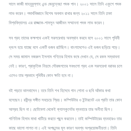
সালে কাজী মাহবুবুল্লাহ এন্ড জেবুন্নেছা পদক পান। ২০০১ সালে তিনি একুশে পদক
লাভ করেন। পদার্থবিজ্ঞানে বিশেষ অবদান রাখার জন্য ২০১১ সালে তিনি ঢাকা
বিশ্ববিদ্যালয় এর রাজ্জাক-শামসুন আজীবন সম্মাননা পদক লাভ করেন।
সব গ্রহ তাদের কক্ষপথে একই সরলরেখায় অবস্থান করবে বলে ২০০১ সালে পৃথিবী
ধ্বংস হয়ে যাচ্ছে বলে একটি গুজব রটেছিল। বাংলাদেশেও এই গুজব ছড়িয়ে পড়ে।
সে সময় জামাল নজরুল ইসলাম গণিতের হিসাব কষে দেখান যে, সে রকম সম্ভাবনা
নেই। কারণ, প্রাকৃতিক নিয়মে সৌরজগতের সবগুলো গ্রহ এক সরলরেখা বরাবর চলে
এলেও তার প্রভাবে পৃথিবীর কোন ক্ষতি হবে না।
বই পড়তে ভালবাসেন। তবে তিনি শখ হিসেবে গান শোনা ও ছবি আঁকার কথা
বলেছেন। রবীন্দ্র সঙ্গীত সবচেয়ে প্রিয়। কম্পিউটার ও ইন্টারনেট এর প্রতি তার কোন
আগ্রহ ছিল না। ছোটবেলা থেকেই ক্যালকুলেটর ব্যবহারে তার অনীহা ছিল।
গাণিতিক হিসাব মাথা খাটিয়ে করতে পছন্দ করতেন। তাই কম্পিউটারের ব্যবহারও তার
কাছে ভালো লাগত না। এই অপছন্দের মূল কারণ অবশ্য অপ্রয়োজনীয়তা। তিনি