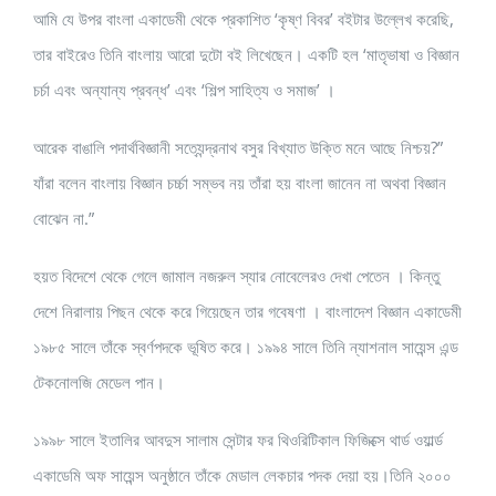
আমি যে উপর বাংলা একাডেমী থেকে প্রকাশিত ‘কৃষ্ণ বিবর’ বইটার উল্লেখ করেছি,
তার বাইরেও তিনি বাংলায় আরো দুটো বই লিখেছেন। একটি হল ‘মাতৃভাষা ও বিজ্ঞান
চর্চা এবং অন্যান্য প্রবন্ধ’ এবং ‘শিল্প সাহিত্য ও সমাজ’ ।
আরেক বাঙালি পদার্থবিজ্ঞানী সত্যেন্দ্রনাথ বসুর বিখ্যাত উক্তি মনে আছে নিশ্চয়?”
যাঁরা বলেন বাংলায় বিজ্ঞান চর্চ্চা সম্ভব নয় তাঁরা হয় বাংলা জানেন না অথবা বিজ্ঞান
বোঝেন না.”
হয়ত বিদেশে থেকে গেলে জামাল নজরুল স্যার নোবেলেরও দেখা পেতেন । কিন্তু
দেশে নিরালায় পিছন থেকে করে গিয়েছেন তার গবেষণা । বাংলাদেশ বিজ্ঞান একাডেমী
১৯৮৫ সালে তাঁকে স্বর্ণপদকে ভূষিত করে। ১৯৯৪ সালে তিনি ন্যাশনাল সায়েন্স এন্ড
টেকনোলজি মেডেল পান।
১৯৯৮ সালে ইতালির আবদুস সালাম সেন্টার ফর থিওরিটিকাল ফিজিক্সে থার্ড ওয়ার্ল্ড
একাডেমি অফ সায়েন্স অনুষ্ঠানে তাঁকে মেডাল লেকচার পদক দেয়া হয়।তিনি ২০০০