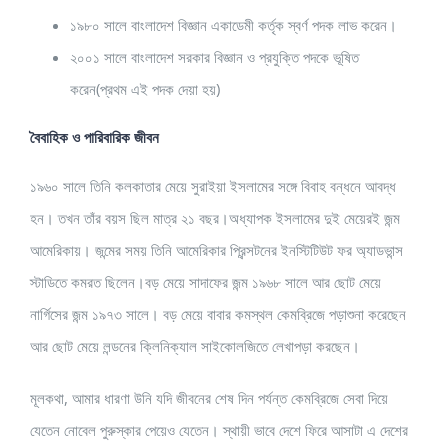
১৯৮০ সালে বাংলাদেশ বিজ্ঞান একাডেমী কর্তৃক স্বর্ণ পদক লাভ করেন।
২০০১ সালে বাংলাদেশ সরকার বিজ্ঞান ও প্রযুক্তি পদকে ভূষিত
করেন(প্রথম এই পদক দেয়া হয়)
বৈবাহিক ও পারিবারিক জীবন
১৯৬০ সালে তিনি কলকাতার মেয়ে সুরাইয়া ইসলামের সঙ্গে বিবাহ বন্ধনে আবদ্ধ
হন। তখন তাঁর বয়স ছিল মাত্র ২১ বছর।অধ্যাপক ইসলামের দুই মেয়েরই জন্ম
আমেরিকায়। জন্মের সময় তিনি আমেরিকার প্রিন্সটনের ইনস্টিটিউট ফর অ্যাডভান্স
স্টাডিতে কমরত ছিলেন।বড় মেয়ে সাদাফের জন্ম ১৯৬৮ সালে আর ছোট মেয়ে
নার্গিসের জন্ম ১৯৭৩ সালে। বড় মেয়ে বাবার কমস্থল কেমব্রিজে পড়াশুনা করেছেন
আর ছোট মেয়ে লন্ডনের ক্লিনিক্যাল সাইকোলজিতে লেখাপড়া করছেন।
মূলকথা, আমার ধারণা উনি যদি জীবনের শেষ দিন পর্যন্ত কেমব্রিজে সেবা দিয়ে
যেতেন নোবেল পুরুস্কার পেয়েও যেতেন। স্থায়ী ভাবে দেশে ফিরে আসাটা এ দেশের