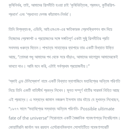
কৃষিনির্ভর, তাই, আমাদের শিল্পনীতি হওয়া চাই ‘কৃষিভিত্তিক, শ্রমঘন, কুটিরশিল্প-
প্রধান’ এবং ‘প্রধানত দেশজ কাঁচামাল-নির্ভর’।
তিনি বিশ্বব্যাংক, এডিবি, আইএমএফ-এর ক্ষতিকারক প্রেসক্রিপশন বাদ দিয়ে
নিজেদের প্রেক্ষাপট ও প্রয়োজনের সঙ্গে সঙ্গতিপূর্ণ একটা সুষ্ঠু শিল্পনীতির প্রতি
সবসময় গুরুত্ব দিতেন। পাশ্চাত্য সাহায্যের ব্যাপারে তার একটি বিখ্যাত উক্তি
আছে, “তোমরা শুধু আমাদের পথ থেকে সরে দাঁড়াও, আমাদের ভালোমন্দ আমাদেরকেই
ভাবতে দাও। আমি মনে করি, এটাই সর্বপ্রথম প্রয়োজনীয়।”
‘স্কাই এন্ড টেলিস্কোপ’ নামে একটি বিখ্যাত ম্যাগাজিনে মহাবিশ্বের অন্তিম পরিণতি
নিয়ে তিনি একটি নাতিদীর্ঘ প্রবন্ধ লিখেন। মূলত সম্পূর্ণ বইটির সারমর্ম নিহিত আছে
এই প্রবন্ধে। এ সম্বন্ধে জামাল নজরুল ইসলাম তার বইয়ে যে মুখবন্ধ লিখেছেন,
“১৯৭৭ সালে “মহাবিশ্বের সম্ভাব্য অন্তিম পরিণতি- Possible ultimate
fate of the universe” শিরোনামে একটি বৈজ্ঞানিক গবেষণাপত্র লিখেছিলাম।
কোয়ার্টারলি জার্নাল অব রয়্যাল এস্ট্রোনমিক্যাল সোসাইটিতে গবেষণাপত্রটি