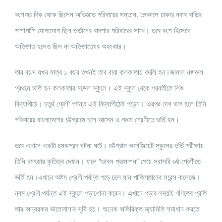
বংশগত দিক থেকে ছিলেন অভিজাত পরিবারের সন্তান, তৎকালে ঢাকার নবাব বাড়ির
পাশাপাশি যোগাযোগ ছিল জর্ডানের বাদশার পরিবারের সাথে। তবে বংশ হিসেবে
অভিজাত হলেও ছিল না অভিজাত্যের অহংকার।
তার বয়স যখন মাত্র ১ বছর তখনই তার বাবা কলকাতায় বদলি হন।জামাল নজরুল
প্রথমে ভর্তি হন কলকাতার মডেল স্কুলে। এই স্কুল থেকে পরবর্তীতে শিশু
বিদ্যাপীঠে। চতুর্থ শ্রেণী পর্যন্ত এই বিদ্যাপীঠেই পড়েন। এরপর দেশ ভাগ হলে তিনি
পরিবারের বাংলাদেশের চট্টগ্রামে চলে আসেন ও পঞ্চম শ্রেণীতে ভর্তি হন।
তবে এখানে একটা চমকপ্রদ ঘটনা ঘটে। চট্টগ্রাম কলেজিয়েট স্কুলের ভর্তি পরীক্ষায়
তিনি চমৎকার কৃতিত্ব দেখান। ফলে “ডাবল প্রমোশন” পেয়ে সরাসরি ৬ষ্ঠ শ্রেণীতে
ভর্তি হন।এখানে অষ্টম শ্রেণী পর্যন্ত পড়ে চলে যান পাকিস্তানের লরেন্স কলেজে।
নবম শ্রেণী পর্যন্ত এই স্কুলে পড়াশোনা করেন। এখানে পড়ার সময়ই গণিতের প্রতি
তার অন্যরকম ভালোবাসার সৃষ্টি হয়। অনেক অতিরিক্ত জ্যামিতি সমাধান করতে