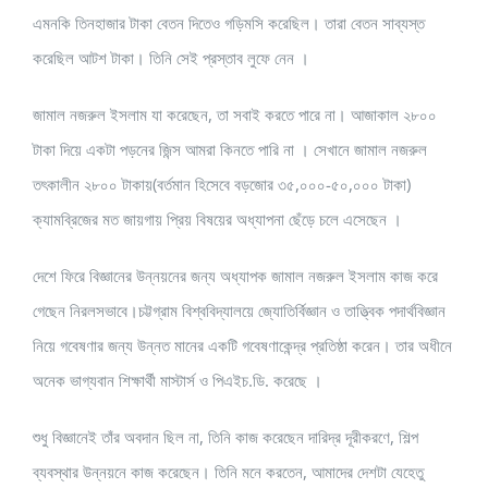
এমনকি তিনহাজার টাকা বেতন দিতেও গড়িমসি করেছিল। তারা বেতন সাব্যস্ত
করেছিল আটশ টাকা। তিনি সেই প্রস্তাব লুফে নেন ।
জামাল নজরুল ইসলাম যা করেছেন, তা সবাই করতে পারে না। আজাকাল ২৮০০
টাকা দিয়ে একটা পড়নের জিন্স আমরা কিনতে পারি না । সেখানে জামাল নজরুল
তৎকালীন ২৮০০ টাকায়(বর্তমান হিসেবে বড়জোর ৩৫,০০০-৫০,০০০ টাকা)
ক্যামব্রিজের মত জায়গায় প্রিয় বিষয়ের অধ্যাপনা ছেঁড়ে চলে এসেছেন ।
দেশে ফিরে বিজ্ঞানের উন্নয়নের জন্য অধ্যাপক জামাল নজরুল ইসলাম কাজ করে
গেছেন নিরলসভাবে।চট্টগ্রাম বিশ্ববিদ্যালয়ে জ্যোতির্বিজ্ঞান ও তাত্ত্বিক পদার্থবিজ্ঞান
নিয়ে গবেষণার জন্য উন্নত মানের একটি গবেষণাকেন্দ্র প্রতিষ্ঠা করেন। তার অধীনে
অনেক ভাগ্যবান শিক্ষার্থী মাস্টার্স ও পিএইচ.ডি. করেছে ।
শুধু বিজ্ঞানেই তাঁর অবদান ছিল না, তিনি কাজ করেছেন দারিদ্র দূরীকরণে, শিল্প
ব্যবস্থার উন্নয়নে কাজ করেছেন। তিনি মনে করতেন, আমাদের দেশটা যেহেতু