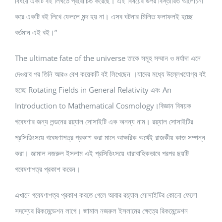
বিষয়ে একটি বই লিখতে প্ররোচিত করেছে। এই বিষয়ের উপর বিস্তারিত আলোচনা
করে একটি বই লিখে ফেললে মন্দ হয় না। এসব ঘটনার মিলিত ফলাফলই হচ্ছে
বর্তমান এই বই।”
The ultimate fate of the universe তাকে সমূহ সম্মান ও মর্যাদা এনে
দেওয়ার পর তিনি আরও বেশ কয়েকটি বই লিখেছেন ।যাদের মধ্যে উল্লেখযোগ্য বই
হচ্ছে Rotating Fields in General Relativity এবং An
Introduction to Mathematical Cosmology।বিজ্ঞান বিষয়ক
গবেষণার জন্য লন্ডনের রয়্যাল সোসাইটি এক অনন্য নাম। রয়্যাল সোসাইটির
প্রসিডিংসয়ে গবেষণাপত্র প্রকাশ করা মানে আক্ষরিক অর্থেই রাজকীয় কাজ সম্পন্ন
করা। জামাল নজরুল ইসলাম এই প্রসিডিংসয়ে ধারাবাহিকভাবে পরপর ছয়টি
গবেষণাপত্র প্রকাশ করেন।
এখানে গবেষণাপত্র প্রকাশ করতে গেলে আবার রয়্যাল সোসাইটির কোনো ফেলো
সদস্যের রিকমেন্ডেশন লাগে। জামাল নজরুল ইসলামের ক্ষেত্রে রিকমেন্ডেশন