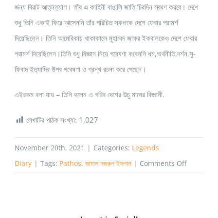
জন্য বিরাট আত্নত্যাগ। তাঁর এ কাহিনী বাঙালি জাতি চিরদিন স্বরণ করবে। দেশে
শুধু তিনি একাই ফিরে আসেননি তাঁর পরিচিত সকলকে দেশে ফেরার পরামর্শ
দিয়েছিলেন। তিনি আমেরিকায় থাকাকালে মুহাম্মদ জাফর ইকবালকেও দেশে ফেরার
পরামর্শ দিয়েছিলেন।তিনি শুধু বিজ্ঞান নিয়ে গবেষণা করেননি ধম,অর্থনীতি,দর্শন,সু­
ফিবাদ ইত্যাদির উপর গবেষণা ও গ্রন্থ রচনা করে গেছেন।
এইরকম বলা যায় – তিনি হলেন এ গরিব দেশের উচু মানের বিজ্ঞানী.
লেখাটির পাঠক সংখ্যা:
1,027
November 20th, 2021
|
Categories:
Legends
on
Diary
|
Tags:
Pathos
,
জামাল নজরুল ইসলাম
|
Comments Off
একজন
জামাল
নজরুল