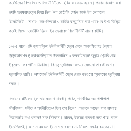
করেছিলেন বিশ্ববিখ্যাত বিজ্ঞানী স্টিফেন হকিং ও ফ্রেড হয়েল। পরপর প্রকাশ করা
ছয়টি গবেষণাপত্রের বিষয় ছিল ‘অন রোটেটিং চার্জড ডাস্ট ইন জেনারেল
রিলেটিভিটি’। সাধারণ আপেক্ষিকতা ও চার্জিত বস্তু নিয়ে করা গবেষণার উপর ভিত্তি
করেই লিখেন ‘রোটেটিং ফিল্ডস ইন জেনারেল রিলেটিভিটি’ নামের বইটি।
১৯৮৫ সালে এটি ক্যামব্রিজ ইউনিভার্সিটি প্রেস থেকে প্রকাশিত হয় !অ্যান
ইন্ট্রোডাকশন টু ম্যাথমেটিক্যাল ইকনোমিক্স ও কনফাইনমেন্ট অ্যান্ড শ্রোডিংগার
ইকুয়েশন ফর গাউস থিওরিস। কিন্তু দুর্ভাগ্যজনকভাবে সেগুলো তার জীবদ্দশায়
প্রকাশিত হয়নি। অক্সফোর্ড ইউনিভার্সিটি প্রেস থেকে বইগুলো প্রকাশের প্রক্রিয়া
চলছে।
বিজ্ঞানের বাইরেও ছিল তার সরব পদচারণা। গণিত, পদার্থবিজ্ঞানের পাশাপাশি
জীববিজ্ঞান, সঙ্গীত ও অর্থনীতিতেও ছিল তার বিচরণ।অনেকে আছেন যারা বাংলায়
বিজ্ঞানচর্চার কথা শুনলেই নাক সিটকান। ভাবেন, উচ্চতর গবেষণা হতে পারে কেবল
ইংরেজিতেই। জামাল নজরুল ইসলাম সেধরণের মানসিকতা সমর্থন করতেন না।